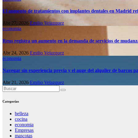
El aumento de tratamientos con implantes dentales en Madrid refl
Abr 27, 2026
Emilio Velazquez
economia
Reus registra un aumento en la demanda de servicios de mudanz
Abr 24, 2026
Emilio Velazquez
economia
Navegar sin experiencia previa y el auge del alquiler de barcos pa
Abr 21, 2026
Emilio Velazquez
Categorías
belleza
cocina
economia
Empresas
mascotas