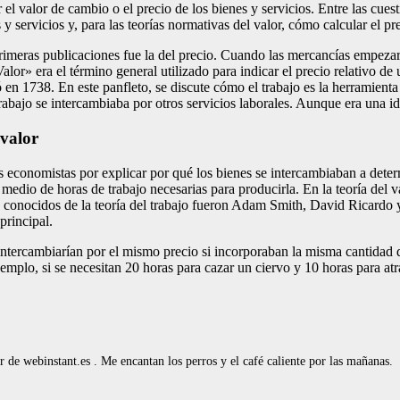
 el valor de cambio o el precio de los bienes y servicios. Entre las cue
y servicios y, para las teorías normativas del valor, cómo calcular el prec
primeras publicaciones fue la del precio. Cuando las mercancías empez
lor» era el término general utilizado para indicar el precio relativo de
ó en 1738. En este panfleto, se discute cómo el trabajo es la herramient
rabajo se intercambiaba por otros servicios laborales. Aunque era una id
 valor
os economistas por explicar por qué los bienes se intercambiaban a dete
io de horas de trabajo necesarias para producirla. En la teoría del val
 conocidos de la teoría del trabajo fueron Adam Smith, David Ricardo y 
principal.
intercambiarían por el mismo precio si incorporaban la misma cantidad 
ejemplo, si se necesitan 20 horas para cazar un ciervo y 10 horas para at
de webinstant.es . Me encantan los perros y el café caliente por las mañanas.