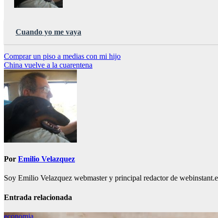
Cuando yo me vaya
Navegación
Comprar un piso a medias con mi hijo
China vuelve a la cuarentena
de
entradas
Por
Emilio Velazquez
Soy Emilio Velazquez webmaster y principal redactor de webinstant.es 
Entrada relacionada
economia