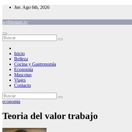
Saltar
Jue. Ago 6th, 2026
al
contenido
webinstant.es
Inicio
Belleza
Cocina y Gastronomía
Economía
Mascotas
Viajes
Contacto
economia
Teoria del valor trabajo