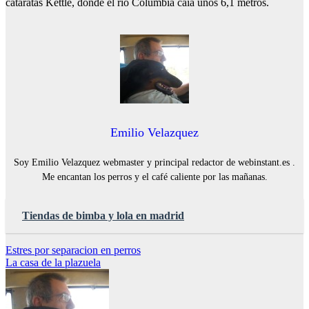
cataratas Kettle, donde el río Columbia caía unos 6,1 metros.
Emilio Velazquez
Soy Emilio Velazquez webmaster y principal redactor de webinstant.es .
Me encantan los perros y el café caliente por las mañanas.
Tiendas de bimba y lola en madrid
Navegación
Estres por separacion en perros
La casa de la plazuela
de
entradas