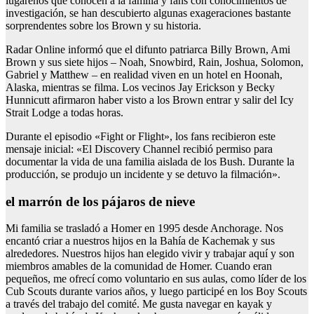
lugareños que conocen a la familia y fans con conocimientos de
investigación, se han descubierto algunas exageraciones bastante
sorprendentes sobre los Brown y su historia.
Radar Online informó que el difunto patriarca Billy Brown, Ami
Brown y sus siete hijos – Noah, Snowbird, Rain, Joshua, Solomon,
Gabriel y Matthew – en realidad viven en un hotel en Hoonah,
Alaska, mientras se filma. Los vecinos Jay Erickson y Becky
Hunnicutt afirmaron haber visto a los Brown entrar y salir del Icy
Strait Lodge a todas horas.
Durante el episodio «Fight or Flight», los fans recibieron este
mensaje inicial: «El Discovery Channel recibió permiso para
documentar la vida de una familia aislada de los Bush. Durante la
producción, se produjo un incidente y se detuvo la filmación».
el marrón de los pájaros de nieve
Mi familia se trasladó a Homer en 1995 desde Anchorage. Nos
encantó criar a nuestros hijos en la Bahía de Kachemak y sus
alrededores. Nuestros hijos han elegido vivir y trabajar aquí y son
miembros amables de la comunidad de Homer. Cuando eran
pequeños, me ofrecí como voluntario en sus aulas, como líder de los
Cub Scouts durante varios años, y luego participé en los Boy Scouts
a través del trabajo del comité. Me gusta navegar en kayak y