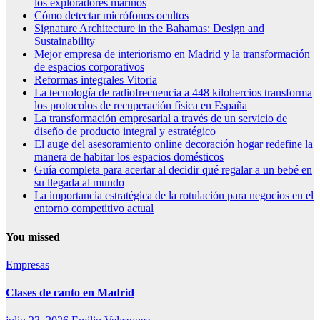
los exploradores marinos
Cómo detectar micrófonos ocultos
Signature Architecture in the Bahamas: Design and
Sustainability
Mejor empresa de interiorismo en Madrid y la transformación
de espacios corporativos
Reformas integrales Vitoria
La tecnología de radiofrecuencia a 448 kilohercios transforma
los protocolos de recuperación física en España
La transformación empresarial a través de un servicio de
diseño de producto integral y estratégico
El auge del asesoramiento online decoración hogar redefine la
manera de habitar los espacios domésticos
Guía completa para acertar al decidir qué regalar a un bebé en
su llegada al mundo
La importancia estratégica de la rotulación para negocios en el
entorno competitivo actual
You missed
Empresas
Clases de canto en Madrid