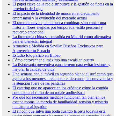
El papel clave de la red distributiva y la gestión de flotas en la
provincia de Lugo
El impacto de la identidad de marca en el crecimiento
empresarial y la evolución del mercado actual
El ramo de novia que no busca combinar, sino contar una
historia: flores elegidas por temporada, estilo personal y
recuerdo emocional
La fitoterapia china se consolida en Madrid como alternativa
para el bienestar integral
Armarios a Medida en Sevilla: Diseños Exclusivos para
Aprovechar tu Espacio
Estudio fotográfico en Bilbao
Cómo aprovechar al máximo una escala en puerto
La fisioterapia preventiva gana terreno para evitar lesiones y
mejorar la calidad de vida
Una semana con el móvil en segundo plano: el surf camp que
ayuda a los menores a recuperar el descanso, la convivencia y
la atención fuera de las pantallas
El catering que no aparece en los créditos: cómo la comida
condiciona el ritmo de un rodaje audiovisual
Por qué los escenarios médicos funcionan tan bien en los
escape rooms: la mezcla de familiaridad, tensión y misterio
que atrapa al jugador
El rincón que salva una boda cuando la pista todavía está
vacía: cómo convertir las zonas de espera en espacios donde