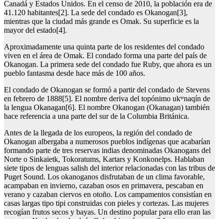
Canadá y Estados Unidos. En el censo de 2010, la población era de
41.120 habitantes[2]. La sede del condado es Okanogan[3],
mientras que la ciudad más grande es Omak. Su superficie es la
mayor del estado[4].
Aproximadamente una quinta parte de los residentes del condado
viven en el área de Omak. El condado forma una parte del país de
Okanogan. La primera sede del condado fue Ruby, que ahora es un
pueblo fantasma desde hace más de 100 años.
El condado de Okanogan se formó a partir del condado de Stevens
en febrero de 1888[5]. El nombre deriva del topónimo ukʷnaqín de
la lengua Okanagan[6]. El nombre Okanogan (Okanagan) también
hace referencia a una parte del sur de la Columbia Británica.
Antes de la llegada de los europeos, la región del condado de
Okanogan albergaba a numerosos pueblos indígenas que acabarían
formando parte de tres reservas indias denominadas Okanogans del
Norte o Sinkaietk, Tokoratums, Kartars y Konkonelps. Hablaban
siete tipos de lenguas salish del interior relacionadas con las tribus de
Puget Sound. Los okanoganos disfrutaban de un clima favorable,
acampaban en invierno, cazaban osos en primavera, pescaban en
verano y cazaban ciervos en otoño. Los campamentos consistían en
casas largas tipo tipi construidas con pieles y cortezas. Las mujeres
recogían frutos secos y bayas. Un destino popular para ello eran las