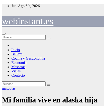
Saltar
Jue. Ago 6th, 2026
al
contenido
webinstant.es
Inicio
Belleza
Cocina y Gastronomía
Economía
Mascotas
Viajes
Contacto
mascotas
Mi familia vive en alaska hija