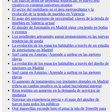
Las marcas dejan de perseguir tendencias: el nuevo reto
creativo es construir universos propios
El sector del mobiliario en el área metropolitana y la
evolución de la tienda de muebles en Valencia
El auge del interiorismo de proximidad: claves de la tienda de
muebles en Valencia actual
El alquiler de fotomatón en Madrid sigue creciendo en bodas
y eventos
Los pendientes artesanales ganan protagonismo en las nuevas
tendencias de moda
La evolución de los espacios habitables a través de un estudio
de interiorismo en Madrid
Surf camp en Asturias | Aprende a surfear en las mejores
playas
La evolución de los espacios habitables a través del diseño de
interiores en Madrid
Surf camp en Asturias | Aprende a surfear en las mejores
playas
El aumento de tratamientos con implantes dentales en Madrid
refleja un cambio positivo en la salud bucodental integral
Reus registra un aumento en la demanda de servicios de
mudanza
Navegar sin experiencia previa y el auge del alquiler de
barcos para todos los públicos
Qué maravillas esconde bajo el agua la isla de Tenerife para