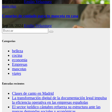
Sep 24, 2024
Emilio Velazquez
mascotas
Consejos de cuidado para tu mascota en casa
Sep 18, 2024
Emilio Velazquez
Categorías
belleza
cocina
economia
Empresas
mascotas
viajes
Entradas recientes
Clases de canto en Madrid
La transformación digital de la documentación legal impulsa
la eficiencia operativa en las empresas españolas
El sector jurídico cántabro refuerza su estructura ante las
nuevas demandas sociales y económicas