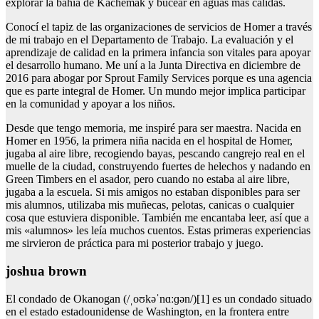
explorar la bahía de Kachemak y bucear en aguas más cálidas.
Conocí el tapiz de las organizaciones de servicios de Homer a través
de mi trabajo en el Departamento de Trabajo. La evaluación y el
aprendizaje de calidad en la primera infancia son vitales para apoyar
el desarrollo humano. Me uní a la Junta Directiva en diciembre de
2016 para abogar por Sprout Family Services porque es una agencia
que es parte integral de Homer. Un mundo mejor implica participar
en la comunidad y apoyar a los niños.
Desde que tengo memoria, me inspiré para ser maestra. Nacida en
Homer en 1956, la primera niña nacida en el hospital de Homer,
jugaba al aire libre, recogiendo bayas, pescando cangrejo real en el
muelle de la ciudad, construyendo fuertes de helechos y nadando en
Green Timbers en el asador, pero cuando no estaba al aire libre,
jugaba a la escuela. Si mis amigos no estaban disponibles para ser
mis alumnos, utilizaba mis muñecas, pelotas, canicas o cualquier
cosa que estuviera disponible. También me encantaba leer, así que a
mis «alumnos» les leía muchos cuentos. Estas primeras experiencias
me sirvieron de práctica para mi posterior trabajo y juego.
joshua brown
El condado de Okanogan (/ˌoʊkəˈnɑːɡən/)[1] es un condado situado
en el estado estadounidense de Washington, en la frontera entre