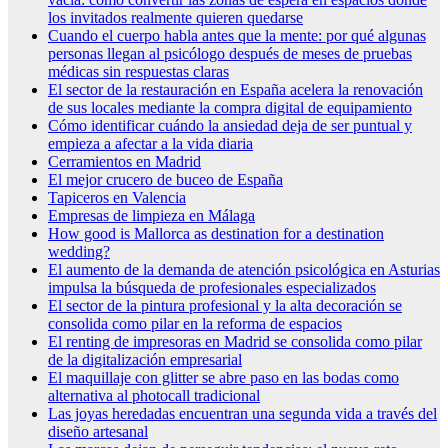
los invitados realmente quieren quedarse
Cuando el cuerpo habla antes que la mente: por qué algunas
personas llegan al psicólogo después de meses de pruebas
médicas sin respuestas claras
El sector de la restauración en España acelera la renovación
de sus locales mediante la compra digital de equipamiento
Cómo identificar cuándo la ansiedad deja de ser puntual y
empieza a afectar a la vida diaria
Cerramientos en Madrid
El mejor crucero de buceo de España
Tapiceros en Valencia
Empresas de limpieza en Málaga
How good is Mallorca as destination for a destination
wedding?
El aumento de la demanda de atención psicológica en Asturias
impulsa la búsqueda de profesionales especializados
El sector de la pintura profesional y la alta decoración se
consolida como pilar en la reforma de espacios
El renting de impresoras en Madrid se consolida como pilar
de la digitalización empresarial
El maquillaje con glitter se abre paso en las bodas como
alternativa al photocall tradicional
Las joyas heredadas encuentran una segunda vida a través del
diseño artesanal