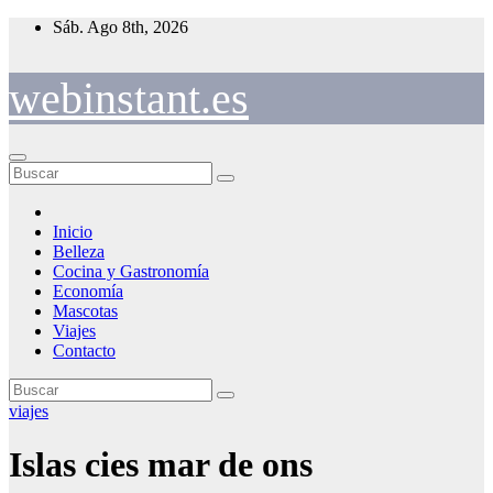
Saltar
Sáb. Ago 8th, 2026
al
contenido
webinstant.es
Inicio
Belleza
Cocina y Gastronomía
Economía
Mascotas
Viajes
Contacto
viajes
Islas cies mar de ons