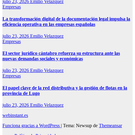
julio 23, 2026
Emilio Velazquez
Empresas
La transformación digital de la documentación legal impulsa la
eficiencia operativa en las empresas españolas
julio 23, 2026
Emilio Velazquez
Empresas
El sector jurídico cántabro refuerza su estructura ante las
nuevas demandas sociales y económicas
julio 23, 2026
Emilio Velazquez
Empresas
El papel clave de la red distributiva y la gestión de flotas en la
provincia de Lugo
julio 23, 2026
Emilio Velazquez
webinstant.es
Funciona gracias a WordPress
|
Tema: Newsup de
Themeansar