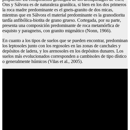
Ons y Sálvora es de naturaleza granítica, si bien en los dos primeros
la roca madre predominante es el gneis-granito de dos micas,
mientras que en Sálvora el material predominante es la granodiorita
tardía anfibólica-biotita de grano grueso. Cortegada, por su parte,
presenta una composición predominante de roca metamórfica de
esquisto y paragneiss, con granito migmático (Nonn, 1966).
En cuanto a los tipos de suelos que se pueden encontrar, predominan
los leptosoles junto con los regosoles en las zonas de canchales y
depósitos de ladera, y los arenosoles en los depósitos dunares. Los
suelos más evolucionados corresponden a cambisoles de tipo dístico
o generalmente húmicos (Vilas et al., 2005).
Que hacer en extremadura este fin de semana