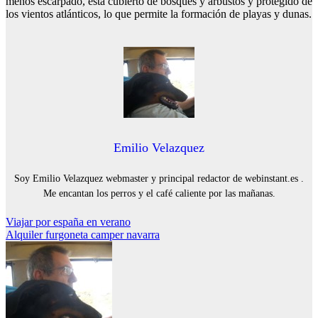
menos escarpado, está cubierto de bosques y arbustos y protegido de
los vientos atlánticos, lo que permite la formación de playas y dunas.
Emilio Velazquez
Soy Emilio Velazquez webmaster y principal redactor de webinstant.es .
Me encantan los perros y el café caliente por las mañanas.
Navegación
Viajar por españa en verano
Alquiler furgoneta camper navarra
de
entradas