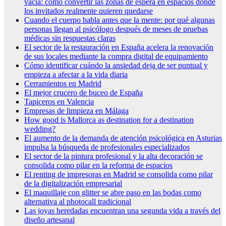
vacía: cómo convertir las zonas de espera en espacios donde
los invitados realmente quieren quedarse
Cuando el cuerpo habla antes que la mente: por qué algunas
personas llegan al psicólogo después de meses de pruebas
médicas sin respuestas claras
El sector de la restauración en España acelera la renovación
de sus locales mediante la compra digital de equipamiento
Cómo identificar cuándo la ansiedad deja de ser puntual y
empieza a afectar a la vida diaria
Cerramientos en Madrid
El mejor crucero de buceo de España
Tapiceros en Valencia
Empresas de limpieza en Málaga
How good is Mallorca as destination for a destination
wedding?
El aumento de la demanda de atención psicológica en Asturias
impulsa la búsqueda de profesionales especializados
El sector de la pintura profesional y la alta decoración se
consolida como pilar en la reforma de espacios
El renting de impresoras en Madrid se consolida como pilar
de la digitalización empresarial
El maquillaje con glitter se abre paso en las bodas como
alternativa al photocall tradicional
Las joyas heredadas encuentran una segunda vida a través del
diseño artesanal