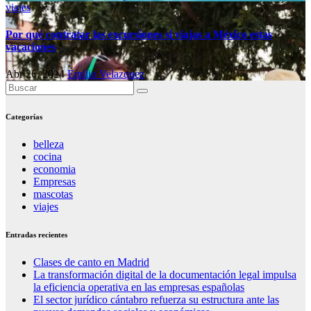
viajes
Por qué contratar las excursiones si viajas a México estas
vacaciones
Abr 26, 2024
Emilio Velazquez
Categorías
belleza
cocina
economia
Empresas
mascotas
viajes
Entradas recientes
Clases de canto en Madrid
La transformación digital de la documentación legal impulsa
la eficiencia operativa en las empresas españolas
El sector jurídico cántabro refuerza su estructura ante las