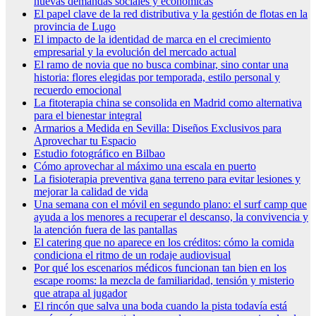
nuevas demandas sociales y económicas
El papel clave de la red distributiva y la gestión de flotas en la
provincia de Lugo
El impacto de la identidad de marca en el crecimiento
empresarial y la evolución del mercado actual
El ramo de novia que no busca combinar, sino contar una
historia: flores elegidas por temporada, estilo personal y
recuerdo emocional
La fitoterapia china se consolida en Madrid como alternativa
para el bienestar integral
Armarios a Medida en Sevilla: Diseños Exclusivos para
Aprovechar tu Espacio
Estudio fotográfico en Bilbao
Cómo aprovechar al máximo una escala en puerto
La fisioterapia preventiva gana terreno para evitar lesiones y
mejorar la calidad de vida
Una semana con el móvil en segundo plano: el surf camp que
ayuda a los menores a recuperar el descanso, la convivencia y
la atención fuera de las pantallas
El catering que no aparece en los créditos: cómo la comida
condiciona el ritmo de un rodaje audiovisual
Por qué los escenarios médicos funcionan tan bien en los
escape rooms: la mezcla de familiaridad, tensión y misterio
que atrapa al jugador
El rincón que salva una boda cuando la pista todavía está