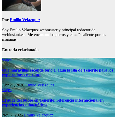
Por
Emilio Velazquez
Soy Emilio Velazquez webmaster y principal redactor de
webinstant.es . Me encantan los perros y el café caliente por las
mañanas.
Entrada relacionada
viajes
Qué maravillas esconde bajo el agua la isla de Tenerife para los
exploradores marinos
Abr 21, 2026
Emilio Velazquez
viajes
El auge del buceo en Tenerife: referencia internacional en
experiencias subacuáticas
Nov 7, 2025
Emilio Velazquez