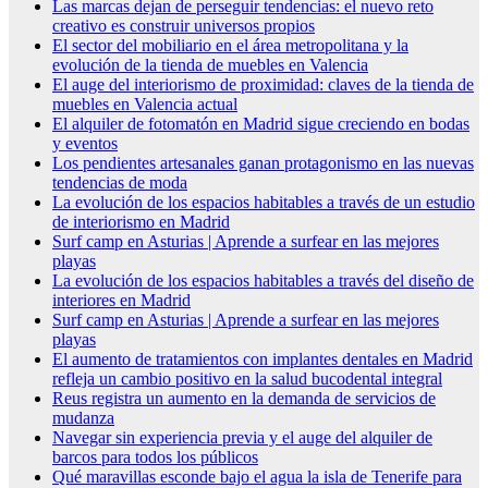
Las marcas dejan de perseguir tendencias: el nuevo reto
creativo es construir universos propios
El sector del mobiliario en el área metropolitana y la
evolución de la tienda de muebles en Valencia
El auge del interiorismo de proximidad: claves de la tienda de
muebles en Valencia actual
El alquiler de fotomatón en Madrid sigue creciendo en bodas
y eventos
Los pendientes artesanales ganan protagonismo en las nuevas
tendencias de moda
La evolución de los espacios habitables a través de un estudio
de interiorismo en Madrid
Surf camp en Asturias | Aprende a surfear en las mejores
playas
La evolución de los espacios habitables a través del diseño de
interiores en Madrid
Surf camp en Asturias | Aprende a surfear en las mejores
playas
El aumento de tratamientos con implantes dentales en Madrid
refleja un cambio positivo en la salud bucodental integral
Reus registra un aumento en la demanda de servicios de
mudanza
Navegar sin experiencia previa y el auge del alquiler de
barcos para todos los públicos
Qué maravillas esconde bajo el agua la isla de Tenerife para