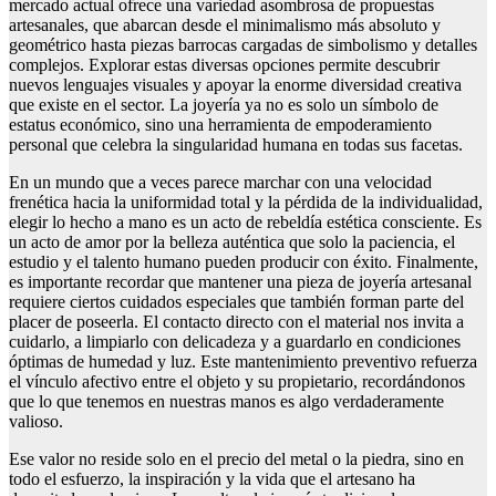
mercado actual ofrece una variedad asombrosa de propuestas
artesanales, que abarcan desde el minimalismo más absoluto y
geométrico hasta piezas barrocas cargadas de simbolismo y detalles
complejos. Explorar estas diversas opciones permite descubrir
nuevos lenguajes visuales y apoyar la enorme diversidad creativa
que existe en el sector. La joyería ya no es solo un símbolo de
estatus económico, sino una herramienta de empoderamiento
personal que celebra la singularidad humana en todas sus facetas.
En un mundo que a veces parece marchar con una velocidad
frenética hacia la uniformidad total y la pérdida de la individualidad,
elegir lo hecho a mano es un acto de rebeldía estética consciente. Es
un acto de amor por la belleza auténtica que solo la paciencia, el
estudio y el talento humano pueden producir con éxito. Finalmente,
es importante recordar que mantener una pieza de joyería artesanal
requiere ciertos cuidados especiales que también forman parte del
placer de poseerla. El contacto directo con el material nos invita a
cuidarlo, a limpiarlo con delicadeza y a guardarlo en condiciones
óptimas de humedad y luz. Este mantenimiento preventivo refuerza
el vínculo afectivo entre el objeto y su propietario, recordándonos
que lo que tenemos en nuestras manos es algo verdaderamente
valioso.
Ese valor no reside solo en el precio del metal o la piedra, sino en
todo el esfuerzo, la inspiración y la vida que el artesano ha