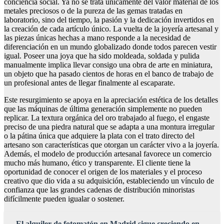
conciencia social. Ya no se trata únicamente del valor material de los
metales preciosos o de la pureza de las gemas tratadas en
laboratorio, sino del tiempo, la pasión y la dedicación invertidos en
la creación de cada artículo único. La vuelta de la joyería artesanal y
las piezas únicas hechas a mano responde a la necesidad de
diferenciación en un mundo globalizado donde todos parecen vestir
igual. Poseer una joya que ha sido moldeada, soldada y pulida
manualmente implica llevar consigo una obra de arte en miniatura,
un objeto que ha pasado cientos de horas en el banco de trabajo de
un profesional antes de llegar finalmente al escaparate.
Este resurgimiento se apoya en la apreciación estética de los detalles
que las máquinas de última generación simplemente no pueden
replicar. La textura orgánica del oro trabajado al fuego, el engaste
preciso de una piedra natural que se adapta a una montura irregular
o la pátina única que adquiere la plata con el trato directo del
artesano son características que otorgan un carácter vivo a la joyería.
Además, el modelo de producción artesanal favorece un comercio
mucho más humano, ético y transparente. El cliente tiene la
oportunidad de conocer el origen de los materiales y el proceso
creativo que dio vida a su adquisición, estableciendo un vínculo de
confianza que las grandes cadenas de distribución minoristas
difícilmente pueden igualar o sostener.
El alquiler de fotomatón en Madrid sigue creciendo en