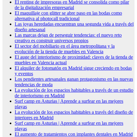
El renting de impresoras en Madrid se consolida como pilar
de la digitalización empresarial
El maquillaje con glitter se abre paso en las bodas como
alternativa al photocall tradicional
Las joyas heredadas encuentran una segunda vida a través del
diseño artesanal
Las marcas dejan de perseguir tendencias: el nuevo reto
creativo es construir universos propios
El sector del mobiliario en el área metropolitana y la
evolución de la tienda de muebles en Valencia
El auge del interiorismo de proximidad: claves de la tienda de
muebles en Valencia actual
El alquiler de fotomatón en Madrid sigue creciendo en bodas
y eventos
Los pendientes artesanales ganan protagonismo en las nuevas
tendencias de moda
La evolución de los espacios habitables a través de un estudio
de interiorismo en Madrid
Surf camp en Asturias | Aprende a surfear en las mejores
playas
La evolución de los espacios habitables a través del diseño de
interiores en Madrid
Surf camp en Asturias | Aprende a surfear en las mejores
playas
El aumento de tratamientos con implantes dentales en Madrid