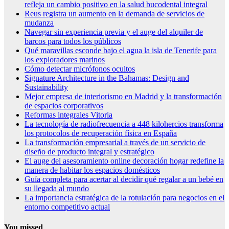
refleja un cambio positivo en la salud bucodental integral
Reus registra un aumento en la demanda de servicios de
mudanza
Navegar sin experiencia previa y el auge del alquiler de
barcos para todos los públicos
Qué maravillas esconde bajo el agua la isla de Tenerife para
los exploradores marinos
Cómo detectar micrófonos ocultos
Signature Architecture in the Bahamas: Design and
Sustainability
Mejor empresa de interiorismo en Madrid y la transformación
de espacios corporativos
Reformas integrales Vitoria
La tecnología de radiofrecuencia a 448 kilohercios transforma
los protocolos de recuperación física en España
La transformación empresarial a través de un servicio de
diseño de producto integral y estratégico
El auge del asesoramiento online decoración hogar redefine la
manera de habitar los espacios domésticos
Guía completa para acertar al decidir qué regalar a un bebé en
su llegada al mundo
La importancia estratégica de la rotulación para negocios en el
entorno competitivo actual
You missed