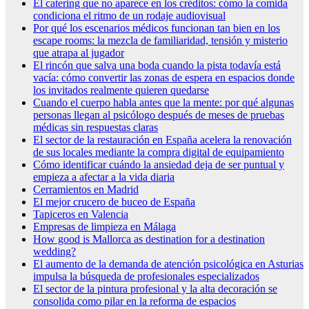
El catering que no aparece en los créditos: cómo la comida
condiciona el ritmo de un rodaje audiovisual
Por qué los escenarios médicos funcionan tan bien en los
escape rooms: la mezcla de familiaridad, tensión y misterio
que atrapa al jugador
El rincón que salva una boda cuando la pista todavía está
vacía: cómo convertir las zonas de espera en espacios donde
los invitados realmente quieren quedarse
Cuando el cuerpo habla antes que la mente: por qué algunas
personas llegan al psicólogo después de meses de pruebas
médicas sin respuestas claras
El sector de la restauración en España acelera la renovación
de sus locales mediante la compra digital de equipamiento
Cómo identificar cuándo la ansiedad deja de ser puntual y
empieza a afectar a la vida diaria
Cerramientos en Madrid
El mejor crucero de buceo de España
Tapiceros en Valencia
Empresas de limpieza en Málaga
How good is Mallorca as destination for a destination
wedding?
El aumento de la demanda de atención psicológica en Asturias
impulsa la búsqueda de profesionales especializados
El sector de la pintura profesional y la alta decoración se
consolida como pilar en la reforma de espacios