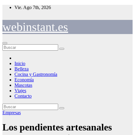
Saltar
Vie. Ago 7th, 2026
al
contenido
webinstant.es
Inicio
Belleza
Cocina y Gastronomía
Economía
Mascotas
Viajes
Contacto
Empresas
Los pendientes artesanales