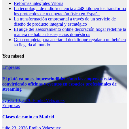
Reformas integrales Vitoria
La tecnología de radiofrecuencia a 448 kilohercios transforma
los protocolos de recuperación física en España
La transformación empresarial a través de un servicio de
diseño de producto integral y estratégico
El auge del asesoramiento online decoración hogar redefine la
manera de habitar los espacios domésticos
Guía completa para acertar al decidir qué regalar a un bebé en
su llegada al mundo
You missed
Empresas
El plató ya no es imprescindible: cómo las empresas están
convirtiendo oficinas y eventos en espacios profesionales de
streaming
agosto 10, 2026
Emilio Velazquez
Empresas
Clases de canto en Madrid
julio 23, 2026
Emilio Velazquez