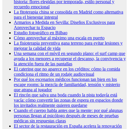
historia: flores elegidas por temporada, estilo personal y
recuerdo emocional
La fitoterapia china se consolida en Madrid como alternativa
para el bienestar integral
Armarios a Medida en Sevilla: Diseños Exclusivos para
Aprovechar tu Espacio
Estudio fotográfico en Bilbao
Cómo aprovechar al máximo una escala en puerto
La fisioterapia preventiva gana terreno para evitar lesiones y
mejorar la calidad de vida
Una semana con el móvil en segundo plano: el surf camp que
ayuda a los menores a recuperar el descanso, la convivencia y
la atención fuera de las pantallas
El catering que no aparece en los créditos: cómo la comida
condiciona el ritmo de un rodaje audiovisual
Por qué los escenarios médicos funcionan tan bien en los
escape rooms: la mezcla de familiaridad, tensión y misterio
que atrapa al jugador
El rincón que salva una boda cuando la pista todavía está
vacía: cómo convertir las zonas de espera en espacios donde
los invitados realmente quieren quedarse
Cuando el cuerpo habla antes que la mente: por qué algunas
personas llegan al psicólogo después de meses de pruebas
médicas sin respuestas claras
El sector de la restauración en España acelera la renovación