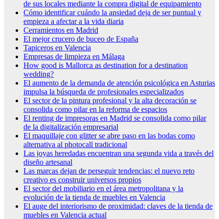
de sus locales mediante la compra digital de equipamiento
Cómo identificar cuándo la ansiedad deja de ser puntual y
empieza a afectar a la vida diaria
Cerramientos en Madrid
El mejor crucero de buceo de España
Tapiceros en Valencia
Empresas de limpieza en Málaga
How good is Mallorca as destination for a destination
wedding?
El aumento de la demanda de atención psicológica en Asturias
impulsa la búsqueda de profesionales especializados
El sector de la pintura profesional y la alta decoración se
consolida como pilar en la reforma de espacios
El renting de impresoras en Madrid se consolida como pilar
de la digitalización empresarial
El maquillaje con glitter se abre paso en las bodas como
alternativa al photocall tradicional
Las joyas heredadas encuentran una segunda vida a través del
diseño artesanal
Las marcas dejan de perseguir tendencias: el nuevo reto
creativo es construir universos propios
El sector del mobiliario en el área metropolitana y la
evolución de la tienda de muebles en Valencia
El auge del interiorismo de proximidad: claves de la tienda de
muebles en Valencia actual