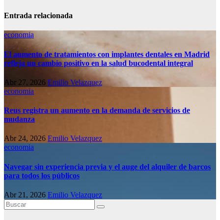
Entrada relacionada
economia
El aumento de tratamientos con implantes dentales en Madrid
refleja un cambio positivo en la salud bucodental integral
Abr 27, 2026
Emilio Velazquez
economia
Reus registra un aumento en la demanda de servicios de
mudanza
Abr 24, 2026
Emilio Velazquez
economia
Navegar sin experiencia previa y el auge del alquiler de barcos
para todos los públicos
Abr 21, 2026
Emilio Velazquez