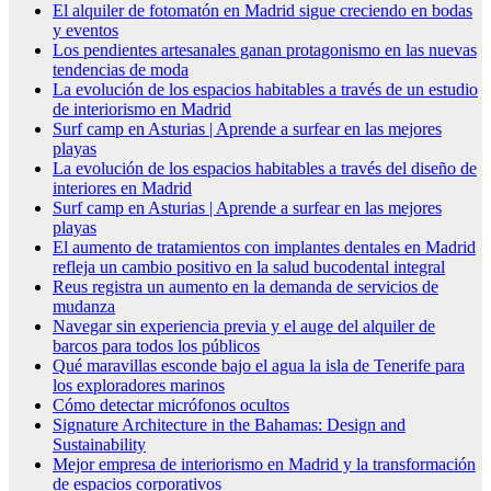
El alquiler de fotomatón en Madrid sigue creciendo en bodas
y eventos
Los pendientes artesanales ganan protagonismo en las nuevas
tendencias de moda
La evolución de los espacios habitables a través de un estudio
de interiorismo en Madrid
Surf camp en Asturias | Aprende a surfear en las mejores
playas
La evolución de los espacios habitables a través del diseño de
interiores en Madrid
Surf camp en Asturias | Aprende a surfear en las mejores
playas
El aumento de tratamientos con implantes dentales en Madrid
refleja un cambio positivo en la salud bucodental integral
Reus registra un aumento en la demanda de servicios de
mudanza
Navegar sin experiencia previa y el auge del alquiler de
barcos para todos los públicos
Qué maravillas esconde bajo el agua la isla de Tenerife para
los exploradores marinos
Cómo detectar micrófonos ocultos
Signature Architecture in the Bahamas: Design and
Sustainability
Mejor empresa de interiorismo en Madrid y la transformación
de espacios corporativos