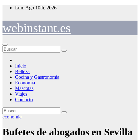
Saltar
Lun. Ago 10th, 2026
al
contenido
webinstant.es
Inicio
Belleza
Cocina y Gastronomía
Economía
Mascotas
Viajes
Contacto
economia
Bufetes de abogados en Sevilla