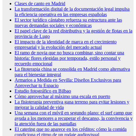
Clases de canto en Madrid
La transformación digital de la documentación legal impulsa
la eficiencia operativa en las empresas españolas
El sector jurídico cántabro refuerza su estructura ante las
nuevas demandas sociales y económicas
El papel clave de la red distributiva y la gestión de flotas en la
provincia de Lugo
El impacto de la identidad de marca en el crecimiento
empresarial y la evolución del mercado actual
El ramo de novia que no busca combinar, sino contar una
historia: flores elegidas por temporada, estilo personal y
recuerdo emocional
La fitoterapia china se consolida en Madrid como alternativa
para el bienestar integral
Armarios a Medida en Sevilla: Diseños Exclusivos para
Aprovechar tu Espacio
Estudio fotográfico en Bilbao
Cómo aprovechar al máximo una escala en puerto
La fisioterapia preventiva gana terreno para evitar lesiones y
mejorar la calidad de vida
Una semana con el móvil en segundo plano: el surf camp que
ayuda a los menores a recuperar el descanso, la convivencia y
la atención fuera de las pantallas
El catering que no aparece en los créditos: cómo la comida
condiciona el ritmo de un rodaje audiovisual