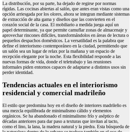
La distribución, por su parte, ha dejado de regirse por normas
rígidas. Las cocinas abiertas al salón, que antes eran vistas como una
opción arriesgada por los olores, ahora se integran mediante sistemas
de extracción de alta gama y diseños que las convierten en el
corazón social de la casa. El mobiliario a medida juega aquí un
papel determinante, ya que permite camuflar zonas de almacenaje y
aprovechar rincones difíciles, transformándolos en áreas de lectura o
pequeños despachos domésticos. La versatilidad es la palabra que
define el interiorismo contemporáneo en la ciudad, permitiendo que
un salón sea un lugar de relax por la mañana y un espacio de
recepción elegante por la noche. Esta flexibilidad responde a las
nuevas formas de vida, donde el teletrabajo y las reuniones
informales piden entornos capaces de adaptarse a distintos usos sin
perder identidad.
Tendencias actuales en el interiorismo
residencial y comercial madrileño
El estilo que predomina hoy en el diseño de interiores madrileño es
una mezcla equilibrada de minimalismo cálido y elementos
orgánicos. Se ha abandonado el minimalismo frío y aséptico de
décadas anteriores para dar paso a texturas que invitan al tacto,
como el lino, la lana, la madera natural y la piedra. Esta búsqueda de
la naturaleza dentro de lo urbano se traduce también en el uso de