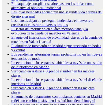
El maquillaje con glitter se abre paso en las bodas como
alternativa al photocall tradicional
Las joyas heredadas encuentran una segunda vida a través del
diseño artesanal
Las marcas dejan de perseguir tendencias: el nuevo reto
creativo es construir universos propios
El sector del mobiliario en el área metropolitana y la
evolución de la tienda de muebles en Valencia
El auge del interiorismo de proximidad: claves de la tienda de
muebles en Valencia actual
El alquiler de fotomatón en Madrid sigue creciendo en bodas
y eventos
Los pendientes artesanales ganan protagonismo en las nuevas
tendencias de moda
La evolución de los espacios habitables a través de un estudio
de interiorismo en Madrid
Surf camp en Asturias | Aprende a surfear en las mejores
playas
La evolución de los espacios habitables a través del diseño de
interiores en Madrid
Surf camp en Asturias | Aprende a surfear en las mejores
playas
El aumento de tratamientos con implantes dentales en Madrid
refleja un cambio positivo en la salud bucodental integral
Reus registra un aumento en la demanda de servicios de