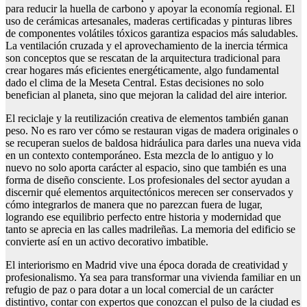
para reducir la huella de carbono y apoyar la economía regional. El
uso de cerámicas artesanales, maderas certificadas y pinturas libres
de componentes volátiles tóxicos garantiza espacios más saludables.
La ventilación cruzada y el aprovechamiento de la inercia térmica
son conceptos que se rescatan de la arquitectura tradicional para
crear hogares más eficientes energéticamente, algo fundamental
dado el clima de la Meseta Central. Estas decisiones no solo
benefician al planeta, sino que mejoran la calidad del aire interior.
El reciclaje y la reutilización creativa de elementos también ganan
peso. No es raro ver cómo se restauran vigas de madera originales o
se recuperan suelos de baldosa hidráulica para darles una nueva vida
en un contexto contemporáneo. Esta mezcla de lo antiguo y lo
nuevo no solo aporta carácter al espacio, sino que también es una
forma de diseño consciente. Los profesionales del sector ayudan a
discernir qué elementos arquitectónicos merecen ser conservados y
cómo integrarlos de manera que no parezcan fuera de lugar,
logrando ese equilibrio perfecto entre historia y modernidad que
tanto se aprecia en las calles madrileñas. La memoria del edificio se
convierte así en un activo decorativo imbatible.
El interiorismo en Madrid vive una época dorada de creatividad y
profesionalismo. Ya sea para transformar una vivienda familiar en un
refugio de paz o para dotar a un local comercial de un carácter
distintivo, contar con expertos que conozcan el pulso de la ciudad es