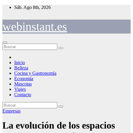
Saltar
Sáb. Ago 8th, 2026
al
contenido
webinstant.es
Inicio
Belleza
Cocina y Gastronomía
Economía
Mascotas
Viajes
Contacto
Empresas
La evolución de los espacios