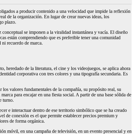
bligados a producir contenido a una velocidad que impide la reflexión
eal de la organización. En lugar de crear nuevas ideas, los
go plazo.
ez conceptual se imponen a la viralidad instantánea y vacía. El diseño
arcas están comprendiendo que es preferible tener una comunidad
 ni recuerdo de marca.
, heredado de la literatura, el cine y los videojuegos, se aplica ahora
ntidad corporativa con tres colores y una tipografía secundaria. Es
r los valores fundamentales de la compañía, su propósito real, su
a marca para encajar en una fiesta social. A partir de una base sólida de
e turno.
er e interactuar dentro de ese territorio simbólico que se ha creado
nivel de conexión es el que permite establecer precios premium y
lores de forma orgánica.
ión móvil, en una campaña de televisión, en un evento presencial y en