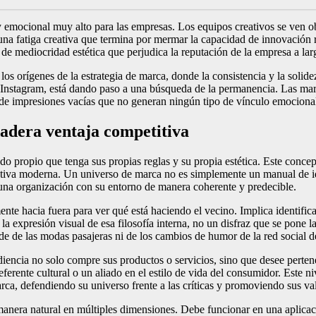
y emocional muy alto para las empresas. Los equipos creativos se ven o
una fatiga creativa que termina por mermar la capacidad de innovación r
o de mediocridad estética que perjudica la reputación de la empresa a lar
 los orígenes de la estrategia de marca, donde la consistencia y la solid
de Instagram, está dando paso a una búsqueda de la permanencia. Las m
e impresiones vacías que no generan ningún tipo de vínculo emocional
adera ventaja competitiva
o propio que tenga sus propias reglas y su propia estética. Este concepto
tiva moderna. Un universo de marca no es simplemente un manual de ide
a una organización con su entorno de manera coherente y predecible.
nte hacia fuera para ver qué está haciendo el vecino. Implica identifica
la expresión visual de esa filosofía interna, no un disfraz que se pone l
de de las modas pasajeras ni de los cambios de humor de la red social d
encia no solo compre sus productos o servicios, sino que desee pertenec
eferente cultural o un aliado en el estilo de vida del consumidor. Este 
arca, defendiendo su universo frente a las críticas y promoviendo sus va
 manera natural en múltiples dimensiones. Debe funcionar en una aplicac