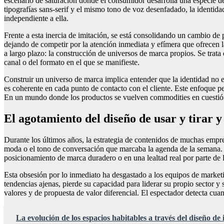
escenario de saturación donde el consumidor desarrolla una especie de
tipografías sans-serif y el mismo tono de voz desenfadado, la identid
independiente a ella.
Frente a esta inercia de imitación, se está consolidando un cambio de
dejando de competir por la atención inmediata y efímera que ofrecen l
a largo plazo: la construcción de universos de marca propios. Se trata
canal o del formato en el que se manifieste.
Construir un universo de marca implica entender que la identidad no e
es coherente en cada punto de contacto con el cliente. Este enfoque pe
En un mundo donde los productos se vuelven commodities en cuestión d
El agotamiento del diseño de usar y tirar y
Durante los últimos años, la estrategia de contenidos de muchas empres
moda o el tono de conversación que marcaba la agenda de la semana. Au
posicionamiento de marca duradero o en una lealtad real por parte de 
Esta obsesión por lo inmediato ha desgastado a los equipos de market
tendencias ajenas, pierde su capacidad para liderar su propio sector y
valores y de propuesta de valor diferencial. El espectador detecta cuand
La evolución de los espacios habitables a través del diseño de