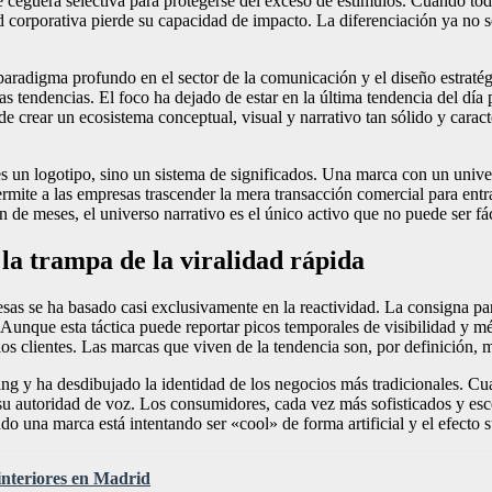
 ceguera selectiva para protegerse del exceso de estímulos. Cuando toda
ad corporativa pierde su capacidad de impacto. La diferenciación ya no 
 paradigma profundo en el sector de la comunicación y el diseño estraté
as tendencias. El foco ha dejado de estar en la última tendencia del dí
 de crear un ecosistema conceptual, visual y narrativo tan sólido y cara
s un logotipo, sino un sistema de significados. Una marca con un univer
rmite a las empresas trascender la mera transacción comercial para entrar
e meses, el universo narrativo es el único activo que no puede ser fá
 la trampa de la viralidad rápida
as se ha basado casi exclusivamente en la reactividad. La consigna parec
nque esta táctica puede reportar picos temporales de visibilidad y métr
los clientes. Las marcas que viven de la tendencia son, por definición,
ing y ha desdibujado la identidad de los negocios más tradicionales. Cu
 su autoridad de voz. Los consumidores, cada vez más sofisticados y escé
o una marca está intentando ser «cool» de forma artificial y el efecto su
 interiores en Madrid