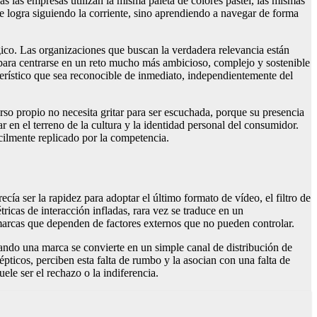
s las empresas utilizan la misma paleta de colores pastel, las mismas
se logra siguiendo la corriente, sino aprendiendo a navegar de forma
gico. Las organizaciones que buscan la verdadera relevancia están
a para centrarse en un reto mucho más ambicioso, complejo y sostenible
cterístico que sea reconocible de inmediato, independientemente del
so propio no necesita gritar para ser escuchada, porque su presencia
 en el terreno de la cultura y la identidad personal del consumidor.
cilmente replicado por la competencia.
ía ser la rapidez para adoptar el último formato de vídeo, el filtro de
icas de interacción infladas, rara vez se traduce en un
 marcas que dependen de factores externos que no pueden controlar.
ando una marca se convierte en un simple canal de distribución de
pticos, perciben esta falta de rumbo y la asocian con una falta de
ele ser el rechazo o la indiferencia.