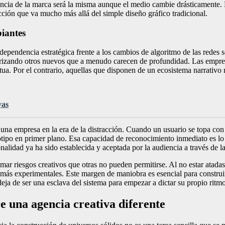
a esencia de la marca será la misma aunque el medio cambie drásticamente
ción que va mucho más allá del simple diseño gráfico tradicional.
biantes
ependencia estratégica frente a los cambios de algoritmo de las redes s
orizando otros nuevos que a menudo carecen de profundidad. Las empres
tua. Por el contrario, aquellas que disponen de un ecosistema narrativ
yas
e una empresa en la era de la distracción. Cuando un usuario se topa co
ogotipo en primer plano. Esa capacidad de reconocimiento inmediato es l
alidad ya ha sido establecida y aceptada por la audiencia a través de l
ar riesgos creativos que otras no pueden permitirse. Al no estar atadas
más experimentales. Este margen de maniobra es esencial para construi
eja de ser una esclava del sistema para empezar a dictar su propio ritmo 
re una agencia creativa diferente