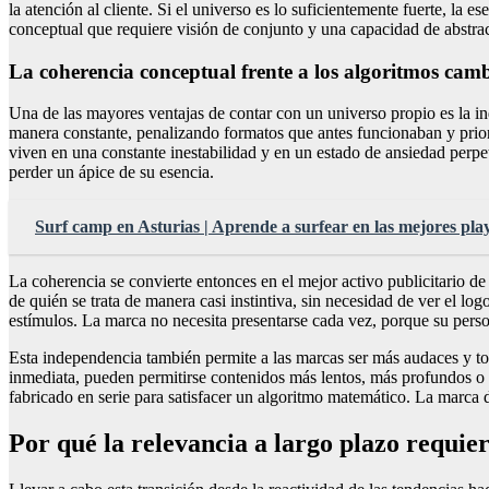
la atención al cliente. Si el universo es lo suficientemente fuerte, l
conceptual que requiere visión de conjunto y una capacidad de abstrac
La coherencia conceptual frente a los algoritmos cam
Una de las mayores ventajas de contar con un universo propio es la ind
manera constante, penalizando formatos que antes funcionaban y pri
viven en una constante inestabilidad y en un estado de ansiedad perpe
perder un ápice de su esencia.
Surf camp en Asturias | Aprende a surfear en las mejores pla
La coherencia se convierte entonces en el mejor activo publicitario d
de quién se trata de manera casi instintiva, sin necesidad de ver el l
estímulos. La marca no necesita presentarse cada vez, porque su person
Esta independencia también permite a las marcas ser más audaces y tom
inmediata, pueden permitirse contenidos más lentos, más profundos o 
fabricado en serie para satisfacer un algoritmo matemático. La marca d
Por qué la relevancia a largo plazo requie