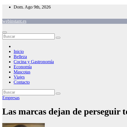
Saltar
Dom. Ago 9th, 2026
al
contenido
webinstant.es
Inicio
Belleza
Cocina y Gastronomía
Economía
Mascotas
Viajes
Contacto
Empresas
Las marcas dejan de perseguir te