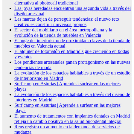
alternativa al photocall tradicional
Las joyas heredadas encuentran una segunda vida a través del
diseño artesanal
Las marcas dejan de perseguir tendencias: el nuevo reto
creativo es construir universos propios
El sector del mobiliario en el área metropolitana y la
evolución de la tienda de muebles en Valencia
El auge del interiorismo de proximidad: claves de la tienda de
muebles en Valencia actual
El alquiler de fotomatón en Madrid sigue creciendo en bodas
y eventos
Los pendientes artesanales ganan protagonismo en las nuevas
tendencias de moda
La evolución de los espacios habitables a través de un estudio
de interiorismo en Madrid
Surf camp en Asturias | Aprende a surfear en las mejores
playas
La evolución de los espacios habitables a través del diseño de
interiores en Madrid
Surf camp en Asturias | Aprende a surfear en las mejores
playas
El aumento de tratamientos con implantes dentales en Madrid
refleja un cambio positivo en la salud bucodental integral
Reus registra un aumento en la demanda de servicios de
mudanza