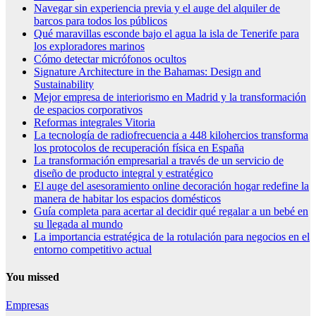
Navegar sin experiencia previa y el auge del alquiler de
barcos para todos los públicos
Qué maravillas esconde bajo el agua la isla de Tenerife para
los exploradores marinos
Cómo detectar micrófonos ocultos
Signature Architecture in the Bahamas: Design and
Sustainability
Mejor empresa de interiorismo en Madrid y la transformación
de espacios corporativos
Reformas integrales Vitoria
La tecnología de radiofrecuencia a 448 kilohercios transforma
los protocolos de recuperación física en España
La transformación empresarial a través de un servicio de
diseño de producto integral y estratégico
El auge del asesoramiento online decoración hogar redefine la
manera de habitar los espacios domésticos
Guía completa para acertar al decidir qué regalar a un bebé en
su llegada al mundo
La importancia estratégica de la rotulación para negocios en el
entorno competitivo actual
You missed
Empresas