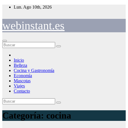
Saltar
Lun. Ago 10th, 2026
al
contenido
webinstant.es
Inicio
Belleza
Cocina y Gastronomía
Economía
Mascotas
Viajes
Contacto
Categoría:
cocina