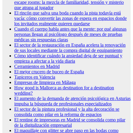
escape rooms: la mezcla de familiaridad, tensión y misterio
que atrapa al jugador
El rincón que salva una boda cuando la pista todavía está
vacía: cómo convertir las zonas de espera en espacios donde
los invitados realmente quieren quedarse
Cuando el cuerpo habla antes que la mente: por qué algunas
personas llegan al psicólogo después de meses de pruebas
médicas sin respuestas claras
El sector de la restauración en España acelera la renovación
de sus locales mediante la compra digital de equipamiento
Cómo identificar cuándo la ansiedad deja de ser puntual y
empieza a afectar a la vida diaria
Cerramientos en Madrid
El mejor crucero de buceo de España
Tapiceros en Valencia
Empresas de limpieza en Málaga
How good is Mallorca as destination for a destination
wedding?
El aumento de la demanda de atención psicológica en Asturias
impulsa la búsqueda de profesionales especializados
El sector de la pintura profesional y la alta decoración se
consolida como pilar en la reforma de espacios
El renting de impresoras en Madrid se consolida como pilar
de la digitalización empresarial
El maquillaje con glitter se abre paso en las bodas como