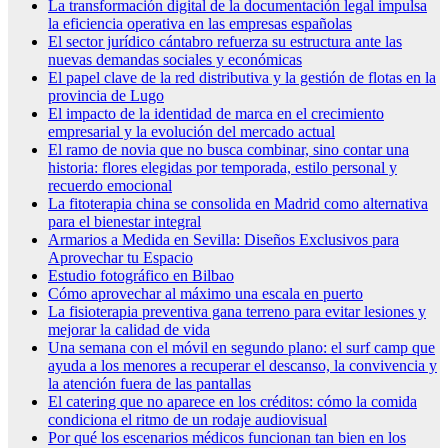
La transformación digital de la documentación legal impulsa
la eficiencia operativa en las empresas españolas
El sector jurídico cántabro refuerza su estructura ante las
nuevas demandas sociales y económicas
El papel clave de la red distributiva y la gestión de flotas en la
provincia de Lugo
El impacto de la identidad de marca en el crecimiento
empresarial y la evolución del mercado actual
El ramo de novia que no busca combinar, sino contar una
historia: flores elegidas por temporada, estilo personal y
recuerdo emocional
La fitoterapia china se consolida en Madrid como alternativa
para el bienestar integral
Armarios a Medida en Sevilla: Diseños Exclusivos para
Aprovechar tu Espacio
Estudio fotográfico en Bilbao
Cómo aprovechar al máximo una escala en puerto
La fisioterapia preventiva gana terreno para evitar lesiones y
mejorar la calidad de vida
Una semana con el móvil en segundo plano: el surf camp que
ayuda a los menores a recuperar el descanso, la convivencia y
la atención fuera de las pantallas
El catering que no aparece en los créditos: cómo la comida
condiciona el ritmo de un rodaje audiovisual
Por qué los escenarios médicos funcionan tan bien en los