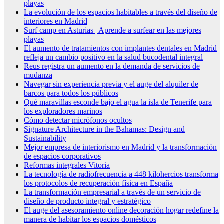
playas
La evolución de los espacios habitables a través del diseño de
interiores en Madrid
Surf camp en Asturias | Aprende a surfear en las mejores
playas
El aumento de tratamientos con implantes dentales en Madrid
refleja un cambio positivo en la salud bucodental integral
Reus registra un aumento en la demanda de servicios de
mudanza
Navegar sin experiencia previa y el auge del alquiler de
barcos para todos los públicos
Qué maravillas esconde bajo el agua la isla de Tenerife para
los exploradores marinos
Cómo detectar micrófonos ocultos
Signature Architecture in the Bahamas: Design and
Sustainability
Mejor empresa de interiorismo en Madrid y la transformación
de espacios corporativos
Reformas integrales Vitoria
La tecnología de radiofrecuencia a 448 kilohercios transforma
los protocolos de recuperación física en España
La transformación empresarial a través de un servicio de
diseño de producto integral y estratégico
El auge del asesoramiento online decoración hogar redefine la
manera de habitar los espacios domésticos