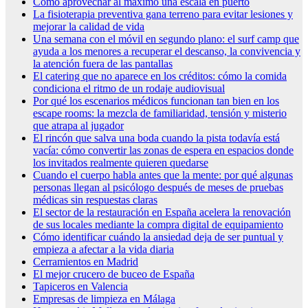
Cómo aprovechar al máximo una escala en puerto
La fisioterapia preventiva gana terreno para evitar lesiones y
mejorar la calidad de vida
Una semana con el móvil en segundo plano: el surf camp que
ayuda a los menores a recuperar el descanso, la convivencia y
la atención fuera de las pantallas
El catering que no aparece en los créditos: cómo la comida
condiciona el ritmo de un rodaje audiovisual
Por qué los escenarios médicos funcionan tan bien en los
escape rooms: la mezcla de familiaridad, tensión y misterio
que atrapa al jugador
El rincón que salva una boda cuando la pista todavía está
vacía: cómo convertir las zonas de espera en espacios donde
los invitados realmente quieren quedarse
Cuando el cuerpo habla antes que la mente: por qué algunas
personas llegan al psicólogo después de meses de pruebas
médicas sin respuestas claras
El sector de la restauración en España acelera la renovación
de sus locales mediante la compra digital de equipamiento
Cómo identificar cuándo la ansiedad deja de ser puntual y
empieza a afectar a la vida diaria
Cerramientos en Madrid
El mejor crucero de buceo de España
Tapiceros en Valencia
Empresas de limpieza en Málaga