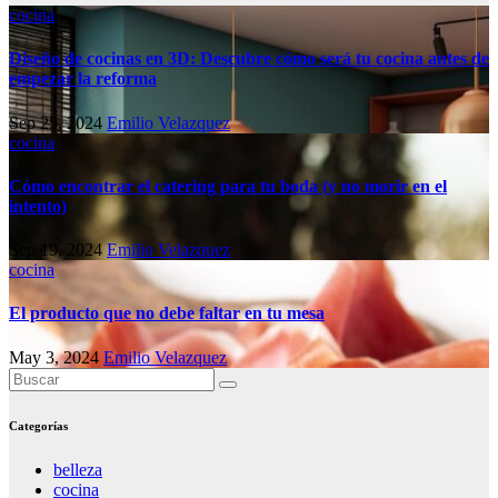
cocina
Diseño de cocinas en 3D: Descubre cómo será tu cocina antes de
empezar la reforma
Sep 25, 2024
Emilio Velazquez
cocina
Cómo encontrar el catering para tu boda (y no morir en el
intento)
Sep 19, 2024
Emilio Velazquez
cocina
El producto que no debe faltar en tu mesa
May 3, 2024
Emilio Velazquez
Categorías
belleza
cocina