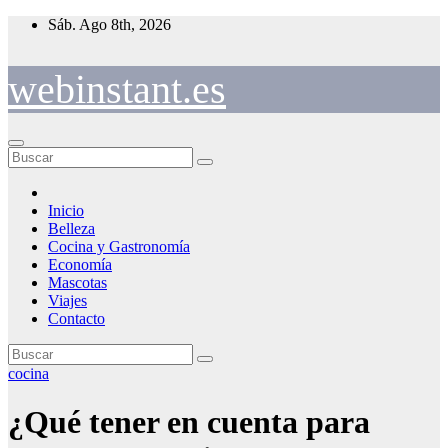
Saltar
Sáb. Ago 8th, 2026
al
contenido
webinstant.es
Inicio
Belleza
Cocina y Gastronomía
Economía
Mascotas
Viajes
Contacto
cocina
¿Qué tener en cuenta para