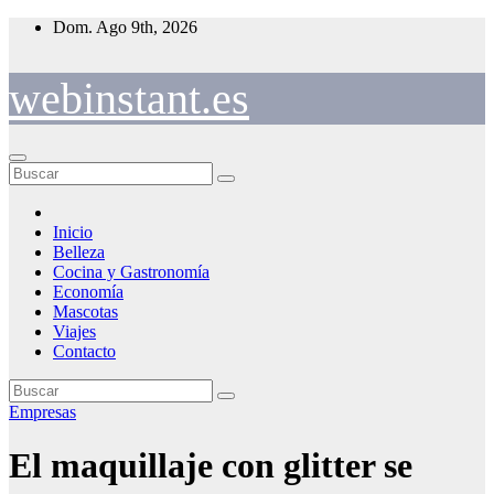
Saltar
Dom. Ago 9th, 2026
al
contenido
webinstant.es
Inicio
Belleza
Cocina y Gastronomía
Economía
Mascotas
Viajes
Contacto
Empresas
El maquillaje con glitter se