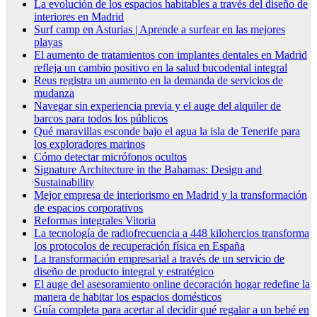
La evolución de los espacios habitables a través del diseño de
interiores en Madrid
Surf camp en Asturias | Aprende a surfear en las mejores
playas
El aumento de tratamientos con implantes dentales en Madrid
refleja un cambio positivo en la salud bucodental integral
Reus registra un aumento en la demanda de servicios de
mudanza
Navegar sin experiencia previa y el auge del alquiler de
barcos para todos los públicos
Qué maravillas esconde bajo el agua la isla de Tenerife para
los exploradores marinos
Cómo detectar micrófonos ocultos
Signature Architecture in the Bahamas: Design and
Sustainability
Mejor empresa de interiorismo en Madrid y la transformación
de espacios corporativos
Reformas integrales Vitoria
La tecnología de radiofrecuencia a 448 kilohercios transforma
los protocolos de recuperación física en España
La transformación empresarial a través de un servicio de
diseño de producto integral y estratégico
El auge del asesoramiento online decoración hogar redefine la
manera de habitar los espacios domésticos
Guía completa para acertar al decidir qué regalar a un bebé en