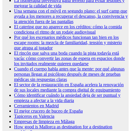
La fisioterapia preventiva gana terreno para evitar lesiones y
mejorar la calidad de vida
Una semana con el móvil en segundo plano: el surf camp que
ayuda a los menores a recuperar el descanso, la convivencia y
la atención fuera de las pantallas
El catering que no aparece en los créditos: cómo la comida
condiciona el ritmo de un rodaje audiovisual
Por qué los escenarios médicos funcionan tan bien en los
escape rooms: la mezcla de familiaridad, tensión y misterio
que atrapa al jugador
El rincón que salva una boda cuando la pista todavía está
vacía: cómo convertir las zonas de espera en espacios donde
los invitados realmente quieren quedarse
Cuando el cuerpo habla antes que la mente: por qué algunas
personas llegan al psicólogo después de meses de pruebas
médicas sin respuestas claras
El sector de la restauración en España acelera la renovación
de sus locales mediante la compra digital de equipamiento
Cómo identificar cuándo la ansiedad deja de ser puntual y
empieza a afectar a la vida diaria
Cerramientos en Madrid
El mejor crucero de buceo de España
Tapiceros en Valencia
Empresas de limpieza en Málaga
How good is Mallorca as destination for a destination