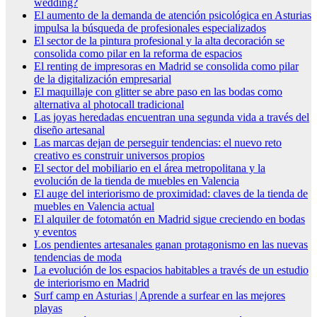
wedding?
El aumento de la demanda de atención psicológica en Asturias
impulsa la búsqueda de profesionales especializados
El sector de la pintura profesional y la alta decoración se
consolida como pilar en la reforma de espacios
El renting de impresoras en Madrid se consolida como pilar
de la digitalización empresarial
El maquillaje con glitter se abre paso en las bodas como
alternativa al photocall tradicional
Las joyas heredadas encuentran una segunda vida a través del
diseño artesanal
Las marcas dejan de perseguir tendencias: el nuevo reto
creativo es construir universos propios
El sector del mobiliario en el área metropolitana y la
evolución de la tienda de muebles en Valencia
El auge del interiorismo de proximidad: claves de la tienda de
muebles en Valencia actual
El alquiler de fotomatón en Madrid sigue creciendo en bodas
y eventos
Los pendientes artesanales ganan protagonismo en las nuevas
tendencias de moda
La evolución de los espacios habitables a través de un estudio
de interiorismo en Madrid
Surf camp en Asturias | Aprende a surfear en las mejores
playas