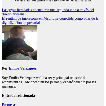
Me encantan los perros y el café caliente por las mañanas.
Navegación
Las joyas heredadas encuentran una segunda vida a través del
diseño artesanal
de
El renting de impresoras en Madrid se consolida como pilar de la
entradas
digitalización empresarial
Por
Emilio Velazquez
Soy Emilio Velazquez webmaster y principal redactor de
webinstant.es . Me encantan los perros y el café caliente por las
mañanas.
Entrada relacionada
Empresas