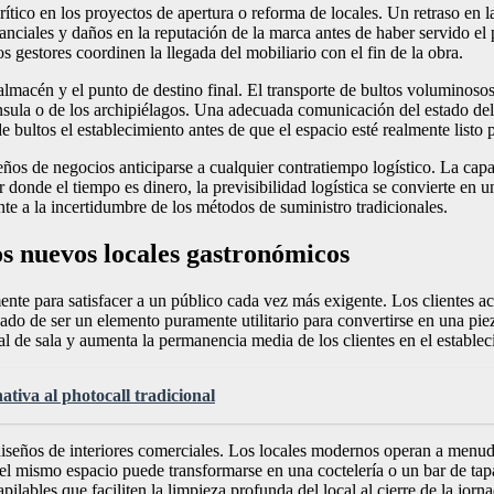
rítico en los proyectos de apertura o reforma de locales. Un retraso en 
anciales y daños en la reputación de la marca antes de haber servido el 
os gestores coordinen la llegada del mobiliario con el fin de la obra.
almacén y el punto de destino final. El transporte de bultos voluminosos
sula o de los archipiélagos. Una adecuada comunicación del estado del e
e bultos el establecimiento antes de que el espacio esté realmente listo
ños de negocios anticiparse a cualquier contratiempo logístico. La capa
r donde el tiempo es dinero, la previsibilidad logística se convierte en
nte a la incertidumbre de los métodos de suministro tradicionales.
los nuevos locales gastronómicos
ente para satisfacer a un público cada vez más exigente. Los clientes ac
ado de ser un elemento puramente utilitario para convertirse en una pie
nal de sala y aumenta la permanencia media de los clientes en el establec
ativa al photocall tradicional
os diseños de interiores comerciales. Los locales modernos operan a men
 el mismo espacio puede transformarse en una coctelería o un bar de ta
ilables que faciliten la limpieza profunda del local al cierre de la jorna