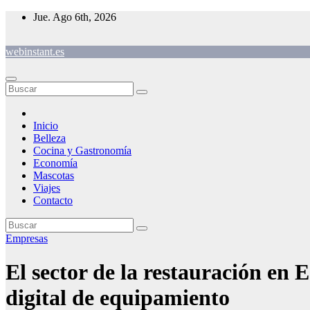
Saltar
Jue. Ago 6th, 2026
al
contenido
webinstant.es
Inicio
Belleza
Cocina y Gastronomía
Economía
Mascotas
Viajes
Contacto
Empresas
El sector de la restauración en 
digital de equipamiento