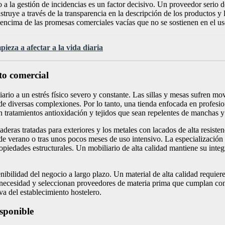
o a la gestión de incidencias es un factor decisivo. Un proveedor serio
ruye a través de la transparencia en la descripción de los productos y 
 encima de las promesas comerciales vacías que no se sostienen en el us
ieza a afectar a la vida diaria
nto comercial
liario a un estrés físico severo y constante. Las sillas y mesas sufren 
de diversas complexiones. Por lo tanto, una tienda enfocada en profesio
on tratamientos antioxidación y tejidos que sean repelentes de manchas 
aderas tratadas para exteriores y los metales con lacados de alta resist
 de verano o tras unos pocos meses de uso intensivo. La especialización 
ropiedades estructurales. Un mobiliario de alta calidad mantiene su int
enibilidad del negocio a largo plazo. Un material de alta calidad requi
 necesidad y seleccionan proveedores de materia prima que cumplan con 
iva del establecimiento hostelero.
isponible