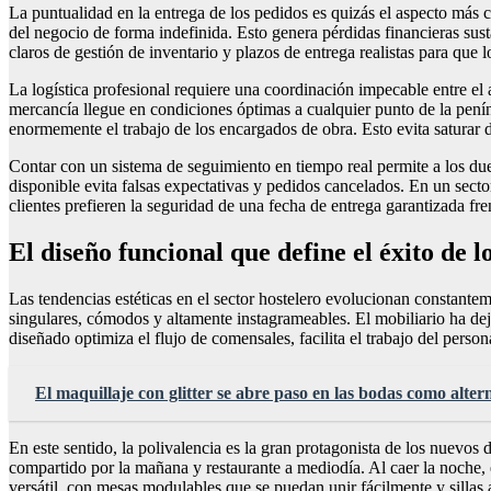
La puntualidad en la entrega de los pedidos es quizás el aspecto más c
del negocio de forma indefinida. Esto genera pérdidas financieras sust
claros de gestión de inventario y plazos de entrega realistas para que l
La logística profesional requiere una coordinación impecable entre el 
mercancía llegue en condiciones óptimas a cualquier punto de la penín
enormemente el trabajo de los encargados de obra. Esto evita saturar d
Contar con un sistema de seguimiento en tiempo real permite a los due
disponible evita falsas expectativas y pedidos cancelados. En un secto
clientes prefieren la seguridad de una fecha de entrega garantizada fre
El diseño funcional que define el éxito de 
Las tendencias estéticas en el sector hostelero evolucionan constantem
singulares, cómodos y altamente instagrameables. El mobiliario ha dej
diseñado optimiza el flujo de comensales, facilita el trabajo del perso
El maquillaje con glitter se abre paso en las bodas como altern
En este sentido, la polivalencia es la gran protagonista de los nuev
compartido por la mañana y restaurante a mediodía. Al caer la noche,
versátil, con mesas modulables que se puedan unir fácilmente y sillas ap