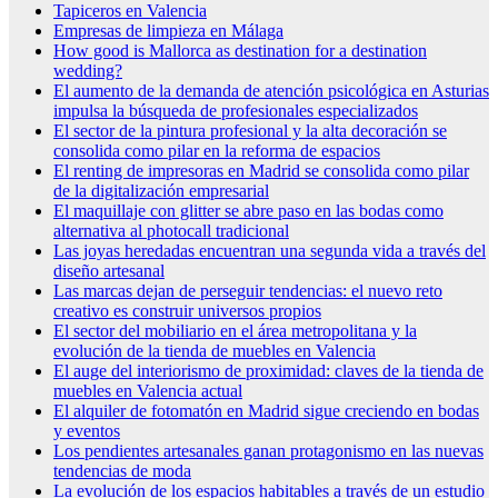
Tapiceros en Valencia
Empresas de limpieza en Málaga
How good is Mallorca as destination for a destination
wedding?
El aumento de la demanda de atención psicológica en Asturias
impulsa la búsqueda de profesionales especializados
El sector de la pintura profesional y la alta decoración se
consolida como pilar en la reforma de espacios
El renting de impresoras en Madrid se consolida como pilar
de la digitalización empresarial
El maquillaje con glitter se abre paso en las bodas como
alternativa al photocall tradicional
Las joyas heredadas encuentran una segunda vida a través del
diseño artesanal
Las marcas dejan de perseguir tendencias: el nuevo reto
creativo es construir universos propios
El sector del mobiliario en el área metropolitana y la
evolución de la tienda de muebles en Valencia
El auge del interiorismo de proximidad: claves de la tienda de
muebles en Valencia actual
El alquiler de fotomatón en Madrid sigue creciendo en bodas
y eventos
Los pendientes artesanales ganan protagonismo en las nuevas
tendencias de moda
La evolución de los espacios habitables a través de un estudio