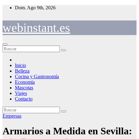
Saltar
Dom. Ago 9th, 2026
al
contenido
webinstant.es
Inicio
Belleza
Cocina y Gastronomía
Economía
Mascotas
Viajes
Contacto
Empresas
Armarios a Medida en Sevilla: