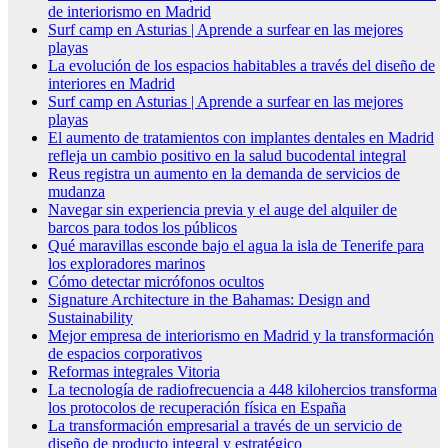
de interiorismo en Madrid
Surf camp en Asturias | Aprende a surfear en las mejores
playas
La evolución de los espacios habitables a través del diseño de
interiores en Madrid
Surf camp en Asturias | Aprende a surfear en las mejores
playas
El aumento de tratamientos con implantes dentales en Madrid
refleja un cambio positivo en la salud bucodental integral
Reus registra un aumento en la demanda de servicios de
mudanza
Navegar sin experiencia previa y el auge del alquiler de
barcos para todos los públicos
Qué maravillas esconde bajo el agua la isla de Tenerife para
los exploradores marinos
Cómo detectar micrófonos ocultos
Signature Architecture in the Bahamas: Design and
Sustainability
Mejor empresa de interiorismo en Madrid y la transformación
de espacios corporativos
Reformas integrales Vitoria
La tecnología de radiofrecuencia a 448 kilohercios transforma
los protocolos de recuperación física en España
La transformación empresarial a través de un servicio de
diseño de producto integral y estratégico