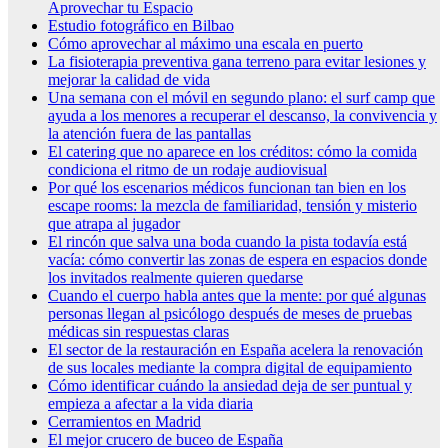
Aprovechar tu Espacio
Estudio fotográfico en Bilbao
Cómo aprovechar al máximo una escala en puerto
La fisioterapia preventiva gana terreno para evitar lesiones y
mejorar la calidad de vida
Una semana con el móvil en segundo plano: el surf camp que
ayuda a los menores a recuperar el descanso, la convivencia y
la atención fuera de las pantallas
El catering que no aparece en los créditos: cómo la comida
condiciona el ritmo de un rodaje audiovisual
Por qué los escenarios médicos funcionan tan bien en los
escape rooms: la mezcla de familiaridad, tensión y misterio
que atrapa al jugador
El rincón que salva una boda cuando la pista todavía está
vacía: cómo convertir las zonas de espera en espacios donde
los invitados realmente quieren quedarse
Cuando el cuerpo habla antes que la mente: por qué algunas
personas llegan al psicólogo después de meses de pruebas
médicas sin respuestas claras
El sector de la restauración en España acelera la renovación
de sus locales mediante la compra digital de equipamiento
Cómo identificar cuándo la ansiedad deja de ser puntual y
empieza a afectar a la vida diaria
Cerramientos en Madrid
El mejor crucero de buceo de España