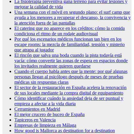
La fisioterapia preventiva gana terreno para evitar lesiones y
mejorar la calidad de vida
Una semana con el móvil en segundo plano: el surf camp que
ayuda a los menores a recuperar el descanso, la convivencia y
la atención fuera de las pantallas
El catering que no aparece en los créditos: cómo la comida
condiciona el ritmo de un rodaje audiovisual
Por qué los escenarios médicos funcionan tan bien en los
escape rooms: la mezcla de familiaridad, tensión y misterio
que atrapa al jugador
El rincón que salva una boda cuando la pista todavía está
vacía: cómo convertir las zonas de espera en espacios donde
los invitados realmente quieren quedarse
Cuando el cuerpo habla antes que la mente: por qué algunas
personas llegan al psicólogo después de meses de pruebas
médicas sin respuestas claras
El sector de la restauración en España acelera la renovación
de sus locales mediante la compra digital de equipamiento
Cómo identificar cuándo la ansiedad deja de ser puntual y
empieza a afectar a la vida diaria
Cerramientos en Madrid
El mejor crucero de buceo de España
Tapiceros en Valencia
Empresas de limpieza en Málaga
How good is Mallorca as destination for a destination