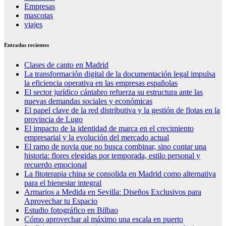
Empresas
mascotas
viajes
Entradas recientes
Clases de canto en Madrid
La transformación digital de la documentación legal impulsa
la eficiencia operativa en las empresas españolas
El sector jurídico cántabro refuerza su estructura ante las
nuevas demandas sociales y económicas
El papel clave de la red distributiva y la gestión de flotas en la
provincia de Lugo
El impacto de la identidad de marca en el crecimiento
empresarial y la evolución del mercado actual
El ramo de novia que no busca combinar, sino contar una
historia: flores elegidas por temporada, estilo personal y
recuerdo emocional
La fitoterapia china se consolida en Madrid como alternativa
para el bienestar integral
Armarios a Medida en Sevilla: Diseños Exclusivos para
Aprovechar tu Espacio
Estudio fotográfico en Bilbao
Cómo aprovechar al máximo una escala en puerto