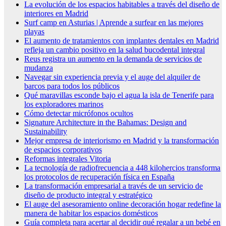
La evolución de los espacios habitables a través del diseño de
interiores en Madrid
Surf camp en Asturias | Aprende a surfear en las mejores
playas
El aumento de tratamientos con implantes dentales en Madrid
refleja un cambio positivo en la salud bucodental integral
Reus registra un aumento en la demanda de servicios de
mudanza
Navegar sin experiencia previa y el auge del alquiler de
barcos para todos los públicos
Qué maravillas esconde bajo el agua la isla de Tenerife para
los exploradores marinos
Cómo detectar micrófonos ocultos
Signature Architecture in the Bahamas: Design and
Sustainability
Mejor empresa de interiorismo en Madrid y la transformación
de espacios corporativos
Reformas integrales Vitoria
La tecnología de radiofrecuencia a 448 kilohercios transforma
los protocolos de recuperación física en España
La transformación empresarial a través de un servicio de
diseño de producto integral y estratégico
El auge del asesoramiento online decoración hogar redefine la
manera de habitar los espacios domésticos
Guía completa para acertar al decidir qué regalar a un bebé en