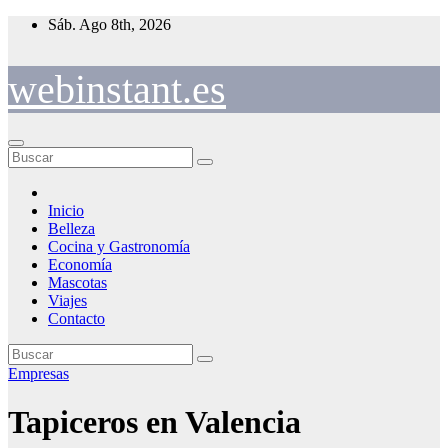
Saltar
Sáb. Ago 8th, 2026
al
contenido
webinstant.es
Inicio
Belleza
Cocina y Gastronomía
Economía
Mascotas
Viajes
Contacto
Empresas
Tapiceros en Valencia