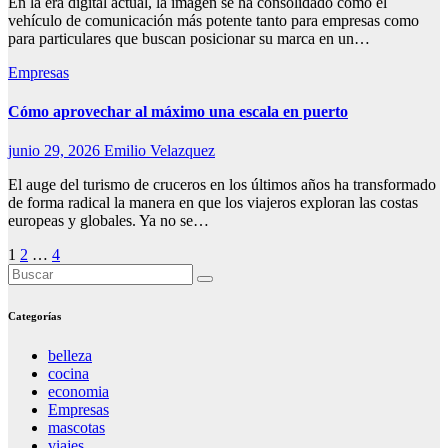
En la era digital actual, la imagen se ha consolidado como el
vehículo de comunicación más potente tanto para empresas como
para particulares que buscan posicionar su marca en un…
Empresas
Cómo aprovechar al máximo una escala en puerto
junio 29, 2026
Emilio Velazquez
El auge del turismo de cruceros en los últimos años ha transformado
de forma radical la manera en que los viajeros exploran las costas
europeas y globales. Ya no se…
Paginación
1
2
…
4
de
entradas
Categorías
belleza
cocina
economia
Empresas
mascotas
viajes