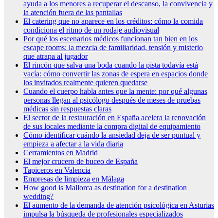
ayuda a los menores a recuperar el descanso, la convivencia y
la atención fuera de las pantallas
El catering que no aparece en los créditos: cómo la comida
condiciona el ritmo de un rodaje audiovisual
Por qué los escenarios médicos funcionan tan bien en los
escape rooms: la mezcla de familiaridad, tensión y misterio
que atrapa al jugador
El rincón que salva una boda cuando la pista todavía está
vacía: cómo convertir las zonas de espera en espacios donde
los invitados realmente quieren quedarse
Cuando el cuerpo habla antes que la mente: por qué algunas
personas llegan al psicólogo después de meses de pruebas
médicas sin respuestas claras
El sector de la restauración en España acelera la renovación
de sus locales mediante la compra digital de equipamiento
Cómo identificar cuándo la ansiedad deja de ser puntual y
empieza a afectar a la vida diaria
Cerramientos en Madrid
El mejor crucero de buceo de España
Tapiceros en Valencia
Empresas de limpieza en Málaga
How good is Mallorca as destination for a destination
wedding?
El aumento de la demanda de atención psicológica en Asturias
impulsa la búsqueda de profesionales especializados