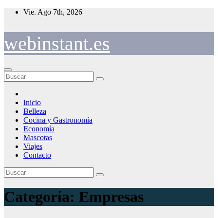
Saltar
Vie. Ago 7th, 2026
al
contenido
webinstant.es
Inicio
Belleza
Cocina y Gastronomía
Economía
Mascotas
Viajes
Contacto
Categoría:
Empresas