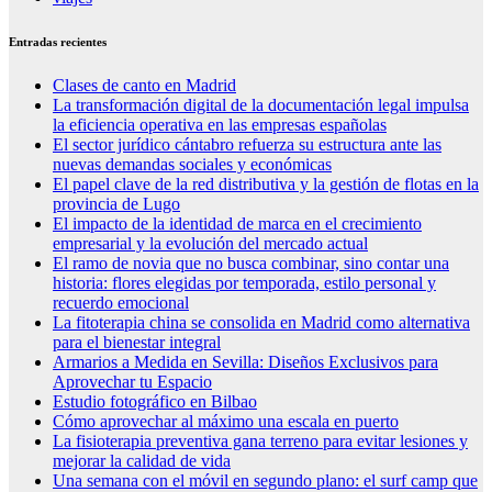
Entradas recientes
Clases de canto en Madrid
La transformación digital de la documentación legal impulsa
la eficiencia operativa en las empresas españolas
El sector jurídico cántabro refuerza su estructura ante las
nuevas demandas sociales y económicas
El papel clave de la red distributiva y la gestión de flotas en la
provincia de Lugo
El impacto de la identidad de marca en el crecimiento
empresarial y la evolución del mercado actual
El ramo de novia que no busca combinar, sino contar una
historia: flores elegidas por temporada, estilo personal y
recuerdo emocional
La fitoterapia china se consolida en Madrid como alternativa
para el bienestar integral
Armarios a Medida en Sevilla: Diseños Exclusivos para
Aprovechar tu Espacio
Estudio fotográfico en Bilbao
Cómo aprovechar al máximo una escala en puerto
La fisioterapia preventiva gana terreno para evitar lesiones y
mejorar la calidad de vida
Una semana con el móvil en segundo plano: el surf camp que