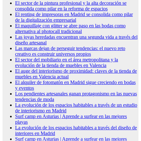
El sector de la pintura profesional y la alta decoración se
consolida como pilar en la reforma de espacios
El renting de impresoras en Madrid se consolida como pilar
de la digitalización empresarial
El maquillaje con glitter se abre paso en las bodas como
alternativa al photocall tradicional
Las joyas heredadas encuentran una segunda vida a través del
diseño artesanal
Las marcas dejan de perseguir tendencias: el nuevo reto
creativo es construir universos propios
El sector del mobiliario en el área metropolitana y la
evolución de la tienda de muebles en Valencia
El auge del interiorismo de proximidad: claves de la tienda de
muebles en Valencia actual
El alquiler de fotomatón en Madrid sigue creciendo en bodas
y eventos
Los pendientes artesanales ganan protagonismo en las nuevas
tendencias de moda
La evolución de los espacios habitables a través de un estudio
de interiorismo en Madrid
Surf camp en Asturias | Aprende a surfear en las mejores
playas
La evolución de los espacios habitables a través del diseño de
interiores en Madrid
Surf camp en Asturias | Aprende a surfear en las mejores