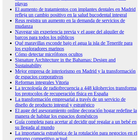
playas
El aumento de tratamientos con implantes dentales en Madrid
refleja un cambio positivo en la salud bucodental integral
Reus registra un aumento en la demanda de servicios de
mudanza
Navegar sin experiencia previa y el auge del alquiler de
barcos para todos los públicos
Qué maravillas esconde bajo el agua la isla de Tenerife para
los exploradores marinos
Cómo detectar micrófonos ocultos
Signature Architecture in the Bahamas: Design and
Sustainability
Mejor empresa de interiorismo en Madrid y la transformación
de espacios corporativos
Reformas integrales Vitoria
La tecnología de radiofrecuencia a 448 kilohercios transforma
los protocolos de recuperación física en España
La transformación empresarial a través de un servicio de
diseño de producto integral y estratégico
El auge del asesoramiento online decoración hogar redefine la
manera de habitar los espacios domésticos
Guía completa para acertar al decidir qué regalar a un bebé en
su llegada al mundo
La importancia estratégica de la rotulación para negocios en el
entorno competitivo actual