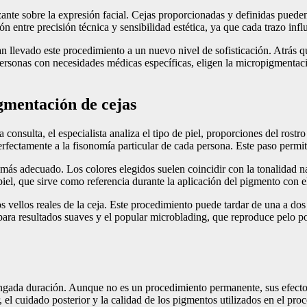
izante sobre la expresión facial. Cejas proporcionadas y definidas pued
entre precisión técnica y sensibilidad estética, ya que cada trazo influy
n llevado este procedimiento a un nuevo nivel de sofisticación. Atrás q
ersonas con necesidades médicas específicas, eligen la micropigmentaci
gmentación de cejas
consulta, el especialista analiza el tipo de piel, proporciones del rostr
rfectamente a la fisonomía particular de cada persona. Este paso permite 
más adecuado. Los colores elegidos suelen coincidir con la tonalidad na
a piel, que sirve como referencia durante la aplicación del pigmento co
 vellos reales de la ceja. Este procedimiento puede tardar de una a dos
para resultados suaves y el popular microblading, que reproduce pelo 
longada duración. Aunque no es un procedimiento permanente, sus efect
, el cuidado posterior y la calidad de los pigmentos utilizados en el pro