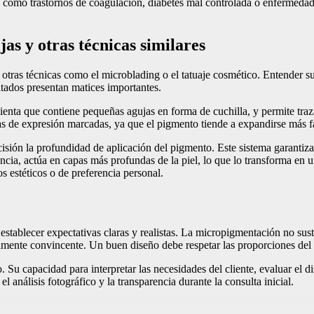
s, como trastornos de coagulación, diabetes mal controlada o enfermeda
as y otras técnicas similares
as técnicas como el microblading o el tatuaje cosmético. Entender sus
tados presentan matices importantes.
nta que contiene pequeñas agujas en forma de cuchilla, y permite trazar
as de expresión marcadas, ya que el pigmento tiende a expandirse más f
isión la profundidad de aplicación del pigmento. Este sistema garanti
esencia, actúa en capas más profundas de la piel, lo que lo transforma en
s estéticos o de preferencia personal.
stablecer expectativas claras y realistas. La micropigmentación no sust
amente convincente. Un buen diseño debe respetar las proporciones del ro
 Su capacidad para interpretar las necesidades del cliente, evaluar el d
 análisis fotográfico y la transparencia durante la consulta inicial.