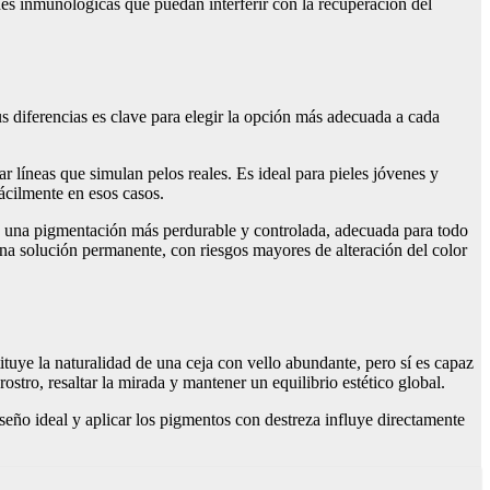
des inmunológicas que puedan interferir con la recuperación del
 diferencias es clave para elegir la opción más adecuada a cada
 líneas que simulan pelos reales. Es ideal para pieles jóvenes y
ácilmente en esos casos.
za una pigmentación más perdurable y controlada, adecuada para todo
 una solución permanente, con riesgos mayores de alteración del color
ituye la naturalidad de una ceja con vello abundante, pero sí es capaz
stro, resaltar la mirada y mantener un equilibrio estético global.
iseño ideal y aplicar los pigmentos con destreza influye directamente