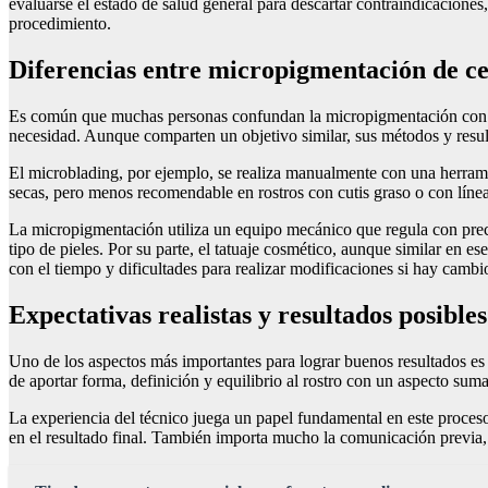
evaluarse el estado de salud general para descartar contraindicacione
procedimiento.
Diferencias entre micropigmentación de cej
Es común que muchas personas confundan la micropigmentación con otr
necesidad. Aunque comparten un objetivo similar, sus métodos y resul
El microblading, por ejemplo, se realiza manualmente con una herramie
secas, pero menos recomendable en rostros con cutis graso o con líne
La micropigmentación utiliza un equipo mecánico que regula con prec
tipo de pieles. Por su parte, el tatuaje cosmético, aunque similar en 
con el tiempo y dificultades para realizar modificaciones si hay cambio
Expectativas realistas y resultados posibles
Uno de los aspectos más importantes para lograr buenos resultados es e
de aportar forma, definición y equilibrio al rostro con un aspecto sum
La experiencia del técnico juega un papel fundamental en este proceso.
en el resultado final. También importa mucho la comunicación previa, el