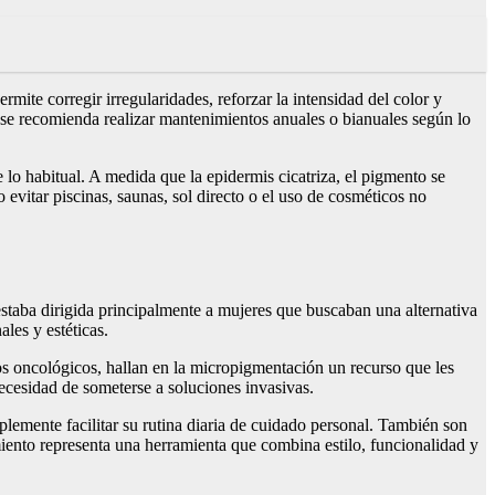
rmite corregir irregularidades, reforzar la intensidad del color y
 se recomienda realizar mantenimientos anuales o bianuales según lo
lo habitual. A medida que la epidermis cicatriza, el pigmento se
o evitar piscinas, saunas, sol directo o el uso de cosméticos no
taba dirigida principalmente a mujeres que buscaban una alternativa
les y estéticas.
os oncológicos, hallan en la micropigmentación un recurso que les
ecesidad de someterse a soluciones invasivas.
plemente facilitar su rutina diaria de cuidado personal. También son
miento representa una herramienta que combina estilo, funcionalidad y