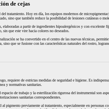
ión de cejas
ad del tratamiento. Hoy en día, los equipos modernos de micropigmenta
ltado, sino que también reduce la posibilidad de lesiones cutáneas o mol
 elaboradas a partir de ingredientes hipoalergénicos y con excelente fi
, sin que este vire hacia colores no deseados.
alización se ha convertido en el centro de las nuevas técnicas, permitie
, sino que se fusione con las características naturales del rostro, logra
go, requiere de estrictas medidas de seguridad e higiene. Es indispensa
ea y normativas sanitarias.
el espacio de trabajo y la esterilización rigurosa del instrumental son a
orizaciones sanitarias correspondientes.
dad al pigmento previamente al tratamiento, especialmente en personas c