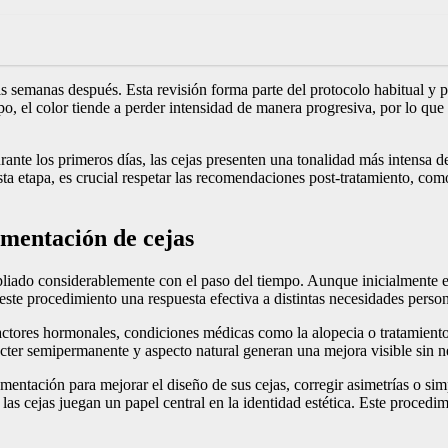
is semanas después. Esta revisión forma parte del protocolo habitual y pe
o, el color tiende a perder intensidad de manera progresiva, por lo que
nte los primeros días, las cejas presenten una tonalidad más intensa de 
esta etapa, es crucial respetar las recomendaciones post-tratamiento, com
gmentación de cejas
iado considerablemente con el paso del tiempo. Aunque inicialmente es
este procedimiento una respuesta efectiva a distintas necesidades persona
factores hormonales, condiciones médicas como la alopecia o tratamient
ácter semipermanente y aspecto natural generan una mejora visible sin n
entación para mejorar el diseño de sus cejas, corregir asimetrías o sim
las cejas juegan un papel central en la identidad estética. Este procedi