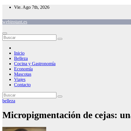
Saltar
Vie. Ago 7th, 2026
al
contenido
webinstant.es
Inicio
Belleza
Cocina y Gastronomía
Economía
Mascotas
Viajes
Contacto
belleza
Micropigmentación de cejas: una 