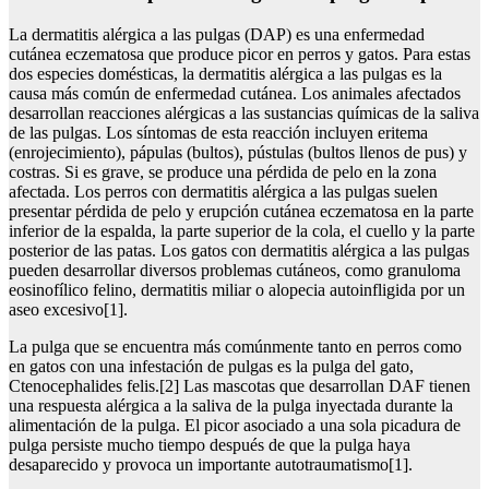
La dermatitis alérgica a las pulgas (DAP) es una enfermedad
cutánea eczematosa que produce picor en perros y gatos. Para estas
dos especies domésticas, la dermatitis alérgica a las pulgas es la
causa más común de enfermedad cutánea. Los animales afectados
desarrollan reacciones alérgicas a las sustancias químicas de la saliva
de las pulgas. Los síntomas de esta reacción incluyen eritema
(enrojecimiento), pápulas (bultos), pústulas (bultos llenos de pus) y
costras. Si es grave, se produce una pérdida de pelo en la zona
afectada. Los perros con dermatitis alérgica a las pulgas suelen
presentar pérdida de pelo y erupción cutánea eczematosa en la parte
inferior de la espalda, la parte superior de la cola, el cuello y la parte
posterior de las patas. Los gatos con dermatitis alérgica a las pulgas
pueden desarrollar diversos problemas cutáneos, como granuloma
eosinofílico felino, dermatitis miliar o alopecia autoinfligida por un
aseo excesivo[1].
La pulga que se encuentra más comúnmente tanto en perros como
en gatos con una infestación de pulgas es la pulga del gato,
Ctenocephalides felis.[2] Las mascotas que desarrollan DAF tienen
una respuesta alérgica a la saliva de la pulga inyectada durante la
alimentación de la pulga. El picor asociado a una sola picadura de
pulga persiste mucho tiempo después de que la pulga haya
desaparecido y provoca un importante autotraumatismo[1].