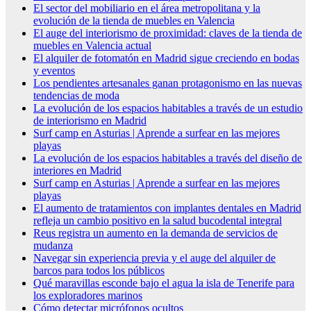
El sector del mobiliario en el área metropolitana y la
evolución de la tienda de muebles en Valencia
El auge del interiorismo de proximidad: claves de la tienda de
muebles en Valencia actual
El alquiler de fotomatón en Madrid sigue creciendo en bodas
y eventos
Los pendientes artesanales ganan protagonismo en las nuevas
tendencias de moda
La evolución de los espacios habitables a través de un estudio
de interiorismo en Madrid
Surf camp en Asturias | Aprende a surfear en las mejores
playas
La evolución de los espacios habitables a través del diseño de
interiores en Madrid
Surf camp en Asturias | Aprende a surfear en las mejores
playas
El aumento de tratamientos con implantes dentales en Madrid
refleja un cambio positivo en la salud bucodental integral
Reus registra un aumento en la demanda de servicios de
mudanza
Navegar sin experiencia previa y el auge del alquiler de
barcos para todos los públicos
Qué maravillas esconde bajo el agua la isla de Tenerife para
los exploradores marinos
Cómo detectar micrófonos ocultos