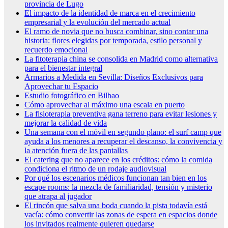
provincia de Lugo
El impacto de la identidad de marca en el crecimiento
empresarial y la evolución del mercado actual
El ramo de novia que no busca combinar, sino contar una
historia: flores elegidas por temporada, estilo personal y
recuerdo emocional
La fitoterapia china se consolida en Madrid como alternativa
para el bienestar integral
Armarios a Medida en Sevilla: Diseños Exclusivos para
Aprovechar tu Espacio
Estudio fotográfico en Bilbao
Cómo aprovechar al máximo una escala en puerto
La fisioterapia preventiva gana terreno para evitar lesiones y
mejorar la calidad de vida
Una semana con el móvil en segundo plano: el surf camp que
ayuda a los menores a recuperar el descanso, la convivencia y
la atención fuera de las pantallas
El catering que no aparece en los créditos: cómo la comida
condiciona el ritmo de un rodaje audiovisual
Por qué los escenarios médicos funcionan tan bien en los
escape rooms: la mezcla de familiaridad, tensión y misterio
que atrapa al jugador
El rincón que salva una boda cuando la pista todavía está
vacía: cómo convertir las zonas de espera en espacios donde
los invitados realmente quieren quedarse