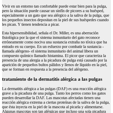
Vivir en un entorno tan confortable puede estar bien para la pulga,
pero la situación puede causar un sinfín de picores a su huésped,
especialmente a un gato que sea alérgico a la saliva de la pulga, que
los pequeños insectos depositan en la piel de sus huéspedes cuando
les pican. Y tienen tendencia a picar.
Esta hipersensibilidad, señala el Dr. Miller, es una aberración
fisiológica por la que el sistema inmunitario del gato reconoce
erróneamente como nociva una sustancia extraña no tóxica que ha
entrado en su cuerpo. En un esfuerzo por combatir la sustancia -
llamada alérgeno- el sistema inmunitario del animal libera un
compuesto químico llamado histamina. El picor que caracteriza la
presencia de una alergia a la picadura de pulga está causado por la
aparición de pequeños bultos pálidos y llenos de líquido en la piel,
que se forman en respuesta a la presencia del alérgeno.
tratamiento de la dermatitis alérgica a las pulgas
La dermatitis alérgica a las pulgas (DAF) es una reacción alérgica
grave a la picadura de una pulga. Tanto los perros como los gatos
pueden desarrollar la DAF. Las mascotas afectadas tienen una
reacción alérgica extrema a ciertas proteínas de la saliva de la pulga,
que ésta inyecta en la piel de la mascota al picarla y alimentarse.
Algunas mascotas son tan alérgicas que incluso una sola picadura