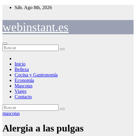
Saltar
Sáb. Ago 8th, 2026
al
contenido
webinstant.es
Inicio
Belleza
Cocina y Gastronomía
Economía
Mascotas
Viajes
Contacto
mascotas
Alergia a las pulgas