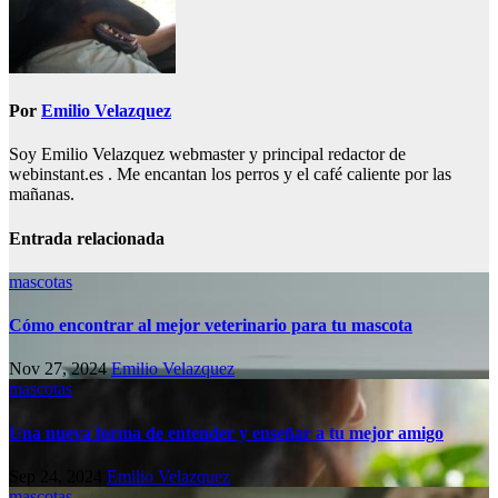
Por
Emilio Velazquez
Soy Emilio Velazquez webmaster y principal redactor de
webinstant.es . Me encantan los perros y el café caliente por las
mañanas.
Entrada relacionada
mascotas
Cómo encontrar al mejor veterinario para tu mascota
Nov 27, 2024
Emilio Velazquez
mascotas
Una nueva forma de entender y enseñar a tu mejor amigo
Sep 24, 2024
Emilio Velazquez
mascotas