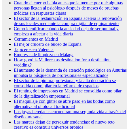
Cuando el cuerpo habla antes que la mente: por qué algunas
personas llegan al psicólogo después de meses de pruebas
médicas sin respuestas claras
El sector de la restauración en España acelera la renovación
de sus locales mediante la compra digital de equipamiento
Cómo identificar cuándo la ansiedad deja de ser puntual y
empieza a afectar a la vida diaria
Cerramientos en Madrid
El mejor crucero de buceo de España
Tapiceros en Valencia
Empresas de limpieza en Málaga
How good is Mallorca as destination for a destination
wedding?
El aumento de la demanda de atención psicológica en Asturias
impulsa la búsqueda de profesionales especializados
El sector de la pintura profesional y la alta decoración se
consolida como pilar en la reforma de espacios
El renting de impresoras en Madrid se consolida como pilar
de la digitalización empresarial
El maquillaje con glitter se abre paso en las bodas como
alternativa al photocall tradicional
Las joyas heredadas encuentran una segunda vida a través del
diseño artesanal
Las marcas dejan de perseguir tendencias: el nuevo reto
creativo es construir universos propios