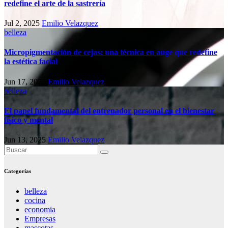
redefine el arte de la sastrería
Jul 2, 2025
Emilio Velazquez
belleza
Micropigmentación de cejas: una técnica en auge que redefine
la estética facial
Jun 17, 2025
Emilio Velazquez
belleza
El papel fundamental del entrenador personal en el bienestar
físico y mental
Jun 13, 2025
Emilio Velazquez
Categorías
belleza
cocina
economia
Empresas
mascotas