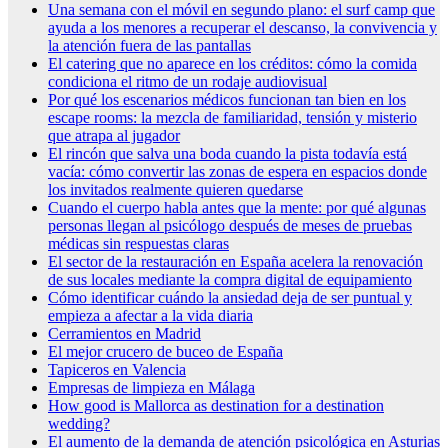
Una semana con el móvil en segundo plano: el surf camp que
ayuda a los menores a recuperar el descanso, la convivencia y
la atención fuera de las pantallas
El catering que no aparece en los créditos: cómo la comida
condiciona el ritmo de un rodaje audiovisual
Por qué los escenarios médicos funcionan tan bien en los
escape rooms: la mezcla de familiaridad, tensión y misterio
que atrapa al jugador
El rincón que salva una boda cuando la pista todavía está
vacía: cómo convertir las zonas de espera en espacios donde
los invitados realmente quieren quedarse
Cuando el cuerpo habla antes que la mente: por qué algunas
personas llegan al psicólogo después de meses de pruebas
médicas sin respuestas claras
El sector de la restauración en España acelera la renovación
de sus locales mediante la compra digital de equipamiento
Cómo identificar cuándo la ansiedad deja de ser puntual y
empieza a afectar a la vida diaria
Cerramientos en Madrid
El mejor crucero de buceo de España
Tapiceros en Valencia
Empresas de limpieza en Málaga
How good is Mallorca as destination for a destination
wedding?
El aumento de la demanda de atención psicológica en Asturias