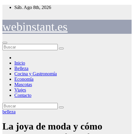
Saltar
Sáb. Ago 8th, 2026
al
contenido
webinstant.es
Inicio
Belleza
Cocina y Gastronomía
Economía
Mascotas
Viajes
Contacto
belleza
La joya de moda y cómo