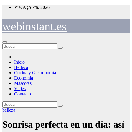
Saltar
Vie. Ago 7th, 2026
al
contenido
webinstant.es
Inicio
Belleza
Cocina y Gastronomía
Economía
Mascotas
Viajes
Contacto
belleza
Sonrisa perfecta en un día: así