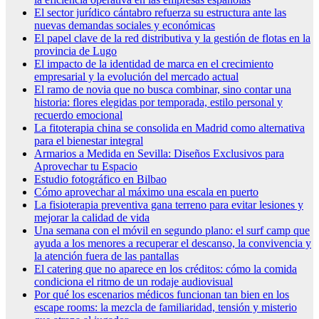
El sector jurídico cántabro refuerza su estructura ante las
nuevas demandas sociales y económicas
El papel clave de la red distributiva y la gestión de flotas en la
provincia de Lugo
El impacto de la identidad de marca en el crecimiento
empresarial y la evolución del mercado actual
El ramo de novia que no busca combinar, sino contar una
historia: flores elegidas por temporada, estilo personal y
recuerdo emocional
La fitoterapia china se consolida en Madrid como alternativa
para el bienestar integral
Armarios a Medida en Sevilla: Diseños Exclusivos para
Aprovechar tu Espacio
Estudio fotográfico en Bilbao
Cómo aprovechar al máximo una escala en puerto
La fisioterapia preventiva gana terreno para evitar lesiones y
mejorar la calidad de vida
Una semana con el móvil en segundo plano: el surf camp que
ayuda a los menores a recuperar el descanso, la convivencia y
la atención fuera de las pantallas
El catering que no aparece en los créditos: cómo la comida
condiciona el ritmo de un rodaje audiovisual
Por qué los escenarios médicos funcionan tan bien en los
escape rooms: la mezcla de familiaridad, tensión y misterio