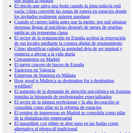
que atrapa al jugador
El rincón que salva una boda cuando la pista todavía está
vacía: cómo convertir las zonas de espera en espacios donde
los invitados realmente quieren quedarse
Cuando el cuerpo habla antes que la mente: por qué algunas
personas llegan al psicólogo después de meses de pruebas
médicas sin respuestas claras
El sector de la restauración en España acelera la renovación
de sus locales mediante la compra digital de equipamiento
Cómo identificar cuándo la ansiedad deja de ser puntual y
empieza a afectar a la vida diaria
Cerramientos en Madrid
El mejor crucero de buceo de España
Tapiceros en Valencia
Empresas de limpieza en Málaga
How good is Mallorca as destination for a destination
wedding?
El aumento de la demanda de atención psicológica en Asturias
impulsa la búsqueda de profesionales especializados
El sector de la pintura profesional y la alta decoración se
consolida como pilar en la reforma de espacios
El renting de impresoras en Madrid se consolida como pilar
de la digitalización empresarial
El maquillaje con glitter se abre paso en las bodas como
alternativa al photocall tradicional