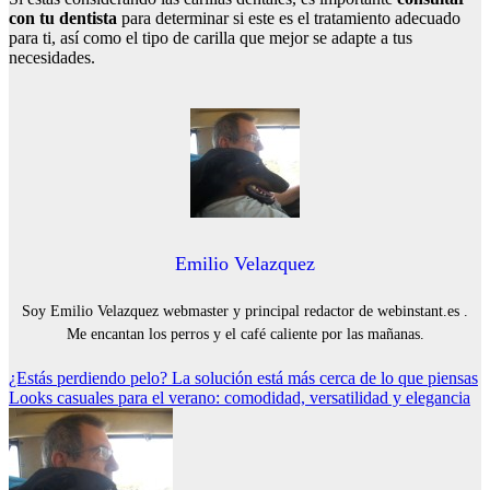
con tu dentista
para determinar si este es el tratamiento adecuado
para ti, así como el tipo de carilla que mejor se adapte a tus
necesidades.
Emilio Velazquez
Soy Emilio Velazquez webmaster y principal redactor de webinstant.es .
Me encantan los perros y el café caliente por las mañanas.
Navegación
¿Estás perdiendo pelo? La solución está más cerca de lo que piensas
Looks casuales para el verano: comodidad, versatilidad y elegancia
de
entradas