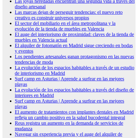
Las joyas heredadas encuentran una segunda vida a través del
diseño artesanal
Las marcas dejan de perseguir tendencias: el nuevo reto
creativo es construir universos propios
El sector del mobiliario en el área metropolitana y la
evolución de la tienda de muebles en Valencia
El auge del interiorismo de proximidad: claves de la tienda de
muebles en Valencia actual
El alquiler de fotomatón en Madrid sigue creciendo en bodas
y eventos
Los pendientes artesanales ganan protagonismo en las nuevas
tendencias de moda
La evolución de los espacios habitables a través de un estudio
de interiorismo en Madrid
Surf camp en Asturias | Aprende a surfear en las mejores
playas
La evolución de los espacios habitables a través del diseño de
interiores en Madrid
Surf camp en Asturias | Aprende a surfear en las mejores
playas
El aumento de tratamientos con implantes dentales en Madrid
refleja un cambio positivo en la salud bucodental integral
Reus registra un aumento en la demanda de servicios de
mudanza
Navegar sin experiencia previa y el auge del alquiler de