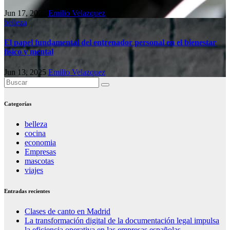
Jun 17, 2025
Emilio Velazquez
belleza
El papel fundamental del entrenador personal en el bienestar
físico y mental
Jun 13, 2025
Emilio Velazquez
Categorías
belleza
cocina
economia
Empresas
mascotas
viajes
Entradas recientes
Clases de canto en Madrid
La transformación digital de la documentación legal impulsa
la eficiencia operativa en las empresas españolas