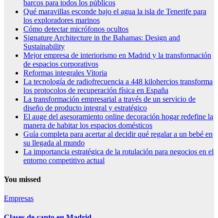
barcos para todos los públicos
Qué maravillas esconde bajo el agua la isla de Tenerife para
los exploradores marinos
Cómo detectar micrófonos ocultos
Signature Architecture in the Bahamas: Design and
Sustainability
Mejor empresa de interiorismo en Madrid y la transformación
de espacios corporativos
Reformas integrales Vitoria
La tecnología de radiofrecuencia a 448 kilohercios transforma
los protocolos de recuperación física en España
La transformación empresarial a través de un servicio de
diseño de producto integral y estratégico
El auge del asesoramiento online decoración hogar redefine la
manera de habitar los espacios domésticos
Guía completa para acertar al decidir qué regalar a un bebé en
su llegada al mundo
La importancia estratégica de la rotulación para negocios en el
entorno competitivo actual
You missed
Empresas
Clases de canto en Madrid