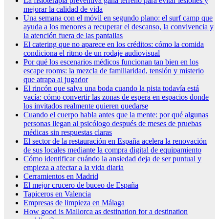
La fisioterapia preventiva gana terreno para evitar lesiones y
mejorar la calidad de vida
Una semana con el móvil en segundo plano: el surf camp que
ayuda a los menores a recuperar el descanso, la convivencia y
la atención fuera de las pantallas
El catering que no aparece en los créditos: cómo la comida
condiciona el ritmo de un rodaje audiovisual
Por qué los escenarios médicos funcionan tan bien en los
escape rooms: la mezcla de familiaridad, tensión y misterio
que atrapa al jugador
El rincón que salva una boda cuando la pista todavía está
vacía: cómo convertir las zonas de espera en espacios donde
los invitados realmente quieren quedarse
Cuando el cuerpo habla antes que la mente: por qué algunas
personas llegan al psicólogo después de meses de pruebas
médicas sin respuestas claras
El sector de la restauración en España acelera la renovación
de sus locales mediante la compra digital de equipamiento
Cómo identificar cuándo la ansiedad deja de ser puntual y
empieza a afectar a la vida diaria
Cerramientos en Madrid
El mejor crucero de buceo de España
Tapiceros en Valencia
Empresas de limpieza en Málaga
How good is Mallorca as destination for a destination