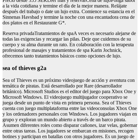
Precio desde 355 SEKLeer más y reservarCena de lujoPonga sabor
a la vida cotidiana y termine el día de la mejor manera. Relájate
después del trabajo o date un lujo extra. Comience su estancia en el
Sinnenas Havsbad y termine la noche con una encantadora cena de
dos platos en el Restaurante G*.
Reserva privadaTratamientos de spaA veces es necesario alejarse de
todas las exigencias y recargar las pilas. Deje que cuidemos de su
cuerpo y su alma durante un rato. En colaboración con la terapeuta
profesional de masajes y tratamientos de spa Karin Jochnick,
ofrecemos tanto tratamientos básicos como opciones de lujo.
sea of thieves g2a
Sea of Thieves es un próximo videojuego de acción y aventura con
temática de piratas. Está desarrollado por Rare (desarrollador
británico). Microsoft Studios es el editor del juego para Xbox One y
Microsoft Windows. El videojuego multijugador cooperativo se
juega desde un punto de vista en primera persona. Sea of Thieves
cuenta con juego multiplataforma entre las videoconsolas Xbox One
y los ordenadores personales con Windows. Los jugadores viajan en
grupo y exploran un mundo abierto a través de un barco pirata.
Asumen diferentes roles como disparar cañones, izar velas, gobernar
entre otras tareas. Los jugadores se embarcan en misiones, recogen
botines y participan en batallas con otros jugadores. Es un juego de