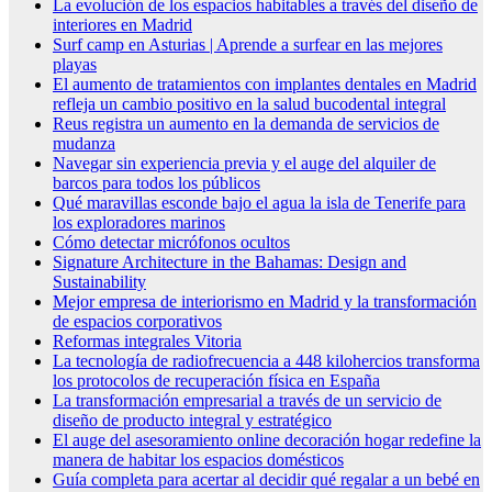
La evolución de los espacios habitables a través del diseño de
interiores en Madrid
Surf camp en Asturias | Aprende a surfear en las mejores
playas
El aumento de tratamientos con implantes dentales en Madrid
refleja un cambio positivo en la salud bucodental integral
Reus registra un aumento en la demanda de servicios de
mudanza
Navegar sin experiencia previa y el auge del alquiler de
barcos para todos los públicos
Qué maravillas esconde bajo el agua la isla de Tenerife para
los exploradores marinos
Cómo detectar micrófonos ocultos
Signature Architecture in the Bahamas: Design and
Sustainability
Mejor empresa de interiorismo en Madrid y la transformación
de espacios corporativos
Reformas integrales Vitoria
La tecnología de radiofrecuencia a 448 kilohercios transforma
los protocolos de recuperación física en España
La transformación empresarial a través de un servicio de
diseño de producto integral y estratégico
El auge del asesoramiento online decoración hogar redefine la
manera de habitar los espacios domésticos
Guía completa para acertar al decidir qué regalar a un bebé en