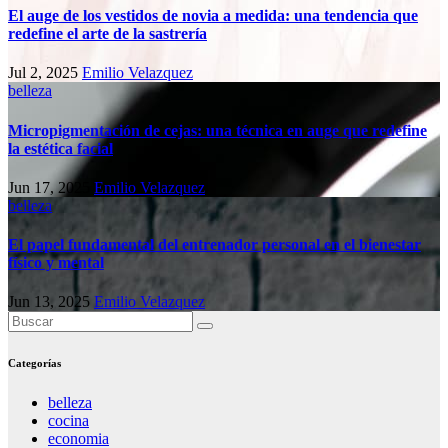
El auge de los vestidos de novia a medida: una tendencia que
redefine el arte de la sastrería
Jul 2, 2025
Emilio Velazquez
belleza
Micropigmentación de cejas: una técnica en auge que redefine
la estética facial
Jun 17, 2025
Emilio Velazquez
belleza
El papel fundamental del entrenador personal en el bienestar
físico y mental
Jun 13, 2025
Emilio Velazquez
Categorías
belleza
cocina
economia