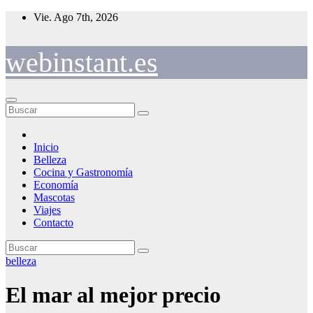
Saltar
Vie. Ago 7th, 2026
al
contenido
webinstant.es
Inicio
Belleza
Cocina y Gastronomía
Economía
Mascotas
Viajes
Contacto
belleza
El mar al mejor precio