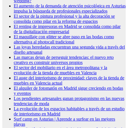
wedding?
El aumento de la demanda de atención psicológica en Asturias
impulsa la búsqueda de profesionales especializados
El sector de la pintura profesional y la alta decoración se
consolida como pilar en la reforma de espacios
El renting de impresoras en Madrid se consolida como pilar
de la digitalización empresarial
El maquillaje con glitter se abre paso en las bodas como
alternativa al photocall tradicional
Las joyas heredadas encuentran una segunda vida a través del
diseño artesanal
Las marcas dejan de perseguir tendencias: el nuevo reto
creativo es construir universos propios
El sector del mobiliario en el área metropolitana y la
evolución de la tienda de muebles en Valencia
El auge del interiorismo de proximidad: claves de la tienda de
muebles en Valencia actual
El alquiler de fotomatón en Madrid sigue creciendo en bodas
y eventos
Los pendientes artesanales ganan protagonismo en las nuevas
tendencias de moda
La evolución de los espacios habitables a través de un estudio
de interiorismo en Madrid
Surf camp en Asturias | Aprende a surfear en las mejores
playas