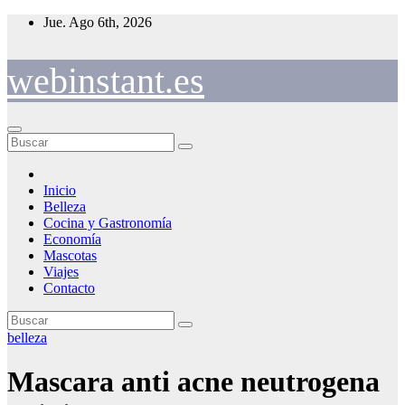
Saltar
Jue. Ago 6th, 2026
al
contenido
webinstant.es
Inicio
Belleza
Cocina y Gastronomía
Economía
Mascotas
Viajes
Contacto
belleza
Mascara anti acne neutrogena