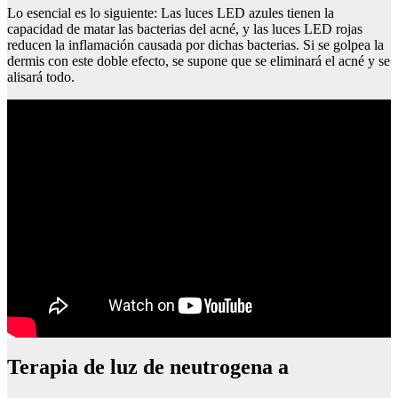
Lo esencial es lo siguiente: Las luces LED azules tienen la
capacidad de matar las bacterias del acné, y las luces LED rojas
reducen la inflamación causada por dichas bacterias. Si se golpea la
dermis con este doble efecto, se supone que se eliminará el acné y se
alisará todo.
Peluquerías en las palmas de gran canaria
Terapia de luz de neutrogena a