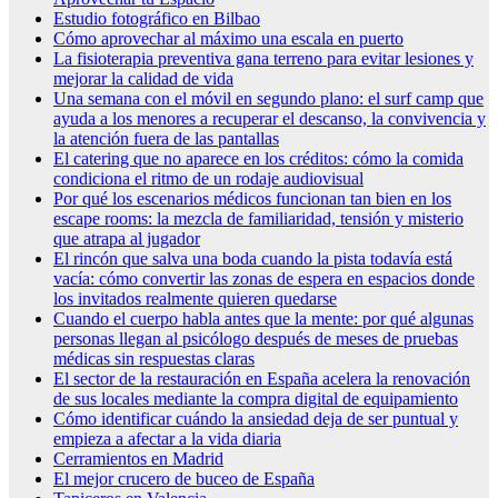
Estudio fotográfico en Bilbao
Cómo aprovechar al máximo una escala en puerto
La fisioterapia preventiva gana terreno para evitar lesiones y
mejorar la calidad de vida
Una semana con el móvil en segundo plano: el surf camp que
ayuda a los menores a recuperar el descanso, la convivencia y
la atención fuera de las pantallas
El catering que no aparece en los créditos: cómo la comida
condiciona el ritmo de un rodaje audiovisual
Por qué los escenarios médicos funcionan tan bien en los
escape rooms: la mezcla de familiaridad, tensión y misterio
que atrapa al jugador
El rincón que salva una boda cuando la pista todavía está
vacía: cómo convertir las zonas de espera en espacios donde
los invitados realmente quieren quedarse
Cuando el cuerpo habla antes que la mente: por qué algunas
personas llegan al psicólogo después de meses de pruebas
médicas sin respuestas claras
El sector de la restauración en España acelera la renovación
de sus locales mediante la compra digital de equipamiento
Cómo identificar cuándo la ansiedad deja de ser puntual y
empieza a afectar a la vida diaria
Cerramientos en Madrid
El mejor crucero de buceo de España