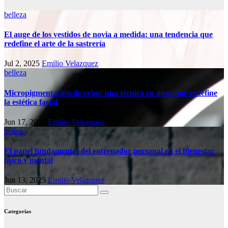
belleza
El auge de los vestidos de novia a medida: una tendencia que
redefine el arte de la sastrería
Jul 2, 2025
Emilio Velazquez
belleza
Micropigmentación de cejas: una técnica en auge que redefine
la estética facial
Jun 17, 2025
Emilio Velazquez
belleza
El papel fundamental del entrenador personal en el bienestar
físico y mental
Jun 13, 2025
Emilio Velazquez
Categorías