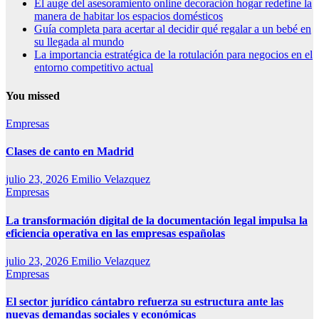
El auge del asesoramiento online decoración hogar redefine la
manera de habitar los espacios domésticos
Guía completa para acertar al decidir qué regalar a un bebé en
su llegada al mundo
La importancia estratégica de la rotulación para negocios en el
entorno competitivo actual
You missed
Empresas
Clases de canto en Madrid
julio 23, 2026
Emilio Velazquez
Empresas
La transformación digital de la documentación legal impulsa la
eficiencia operativa en las empresas españolas
julio 23, 2026
Emilio Velazquez
Empresas
El sector jurídico cántabro refuerza su estructura ante las
nuevas demandas sociales y económicas