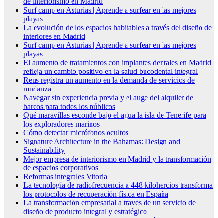
de interiorismo en Madrid
Surf camp en Asturias | Aprende a surfear en las mejores
playas
La evolución de los espacios habitables a través del diseño de
interiores en Madrid
Surf camp en Asturias | Aprende a surfear en las mejores
playas
El aumento de tratamientos con implantes dentales en Madrid
refleja un cambio positivo en la salud bucodental integral
Reus registra un aumento en la demanda de servicios de
mudanza
Navegar sin experiencia previa y el auge del alquiler de
barcos para todos los públicos
Qué maravillas esconde bajo el agua la isla de Tenerife para
los exploradores marinos
Cómo detectar micrófonos ocultos
Signature Architecture in the Bahamas: Design and
Sustainability
Mejor empresa de interiorismo en Madrid y la transformación
de espacios corporativos
Reformas integrales Vitoria
La tecnología de radiofrecuencia a 448 kilohercios transforma
los protocolos de recuperación física en España
La transformación empresarial a través de un servicio de
diseño de producto integral y estratégico