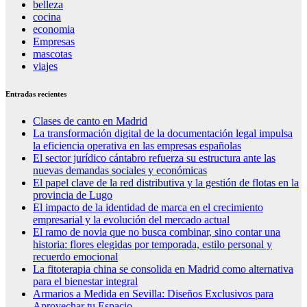
belleza
cocina
economia
Empresas
mascotas
viajes
Entradas recientes
Clases de canto en Madrid
La transformación digital de la documentación legal impulsa
la eficiencia operativa en las empresas españolas
El sector jurídico cántabro refuerza su estructura ante las
nuevas demandas sociales y económicas
El papel clave de la red distributiva y la gestión de flotas en la
provincia de Lugo
El impacto de la identidad de marca en el crecimiento
empresarial y la evolución del mercado actual
El ramo de novia que no busca combinar, sino contar una
historia: flores elegidas por temporada, estilo personal y
recuerdo emocional
La fitoterapia china se consolida en Madrid como alternativa
para el bienestar integral
Armarios a Medida en Sevilla: Diseños Exclusivos para
Aprovechar tu Espacio