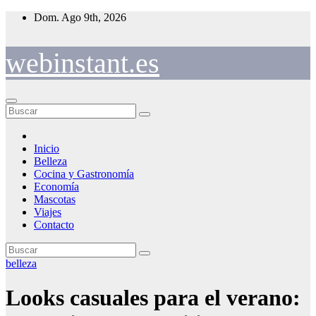
Saltar
Dom. Ago 9th, 2026
al
contenido
webinstant.es
Inicio
Belleza
Cocina y Gastronomía
Economía
Mascotas
Viajes
Contacto
belleza
Looks casuales para el verano: