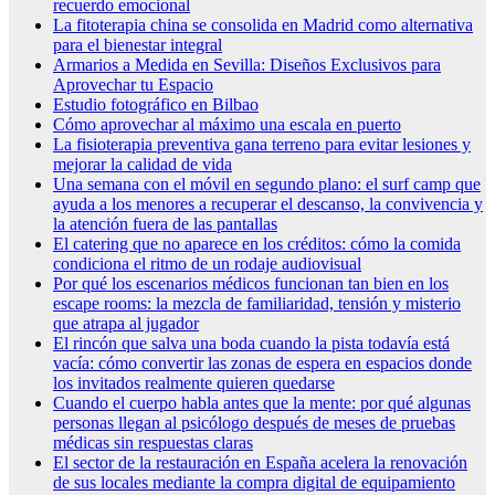
recuerdo emocional
La fitoterapia china se consolida en Madrid como alternativa
para el bienestar integral
Armarios a Medida en Sevilla: Diseños Exclusivos para
Aprovechar tu Espacio
Estudio fotográfico en Bilbao
Cómo aprovechar al máximo una escala en puerto
La fisioterapia preventiva gana terreno para evitar lesiones y
mejorar la calidad de vida
Una semana con el móvil en segundo plano: el surf camp que
ayuda a los menores a recuperar el descanso, la convivencia y
la atención fuera de las pantallas
El catering que no aparece en los créditos: cómo la comida
condiciona el ritmo de un rodaje audiovisual
Por qué los escenarios médicos funcionan tan bien en los
escape rooms: la mezcla de familiaridad, tensión y misterio
que atrapa al jugador
El rincón que salva una boda cuando la pista todavía está
vacía: cómo convertir las zonas de espera en espacios donde
los invitados realmente quieren quedarse
Cuando el cuerpo habla antes que la mente: por qué algunas
personas llegan al psicólogo después de meses de pruebas
médicas sin respuestas claras
El sector de la restauración en España acelera la renovación
de sus locales mediante la compra digital de equipamiento