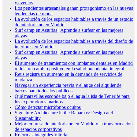
y eventos
Los pendientes artesanales ganan protagonismo en las nuevas
tendencias de moda
La evolución de los espacios habitables a través de un estudio
de interiorismo en Madrid
Surf camp en Asturias | Aprende a surfear en las mejores
playas
La evolución de los espacios habitables a través del diseño de
interiores en Madrid
Surf camp en Asturias | Aprende a surfear en las mejores
playas
El aumento de tratamientos con implantes dentales en Madrid
refleja un cambio positivo en la salud bucodental integral
Reus registra un aumento en la demanda de servicios de
mudanza
Navegar sin experiencia previa y el auge del alquiler de
barcos para todos los públicos
Qué maravillas esconde bajo el agua la isla de Tenerife para
los exploradores marinos
Cómo detectar micrófonos ocultos
Signature Architecture in the Bahamas: Design and
Sustainability
Mejor empresa de interiorismo en Madrid y la transformación
de espacios corporativos
Reformas integrales Vitoria