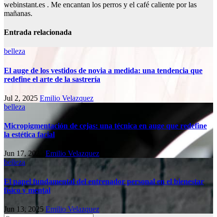
webinstant.es . Me encantan los perros y el café caliente por las
mañanas.
Entrada relacionada
belleza
El auge de los vestidos de novia a medida: una tendencia que
redefine el arte de la sastrería
Jul 2, 2025
Emilio Velazquez
belleza
Micropigmentación de cejas: una técnica en auge que redefine
la estética facial
Jun 17, 2025
Emilio Velazquez
belleza
El papel fundamental del entrenador personal en el bienestar
físico y mental
Jun 13, 2025
Emilio Velazquez