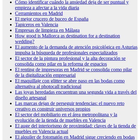
Cómo identificar cuándo la ansiedad deja de ser puntual y
empieza a afectar a la vida diaria
Cerramientos en Madrid
El mejor crucero de buceo de España
Tapiceros en Valencia
Empresas de limpieza en Málaga
How good is Mallorca as destination for a destination
wedding?
El aumento de la demanda de atención psicológica en Asturias
impulsa la búsqueda de profesionales especializados
El sector de la pintura profesional y la alta decoración se
consolida como pilar en la reforma de espacios
El renting de impresoras en Madrid se consolida como pilar
de la digitalización empresarial
El maquillaje con glitter se abre paso en las bodas como
alternativa al photocall tradicional
Las joyas heredadas encuentran una segunda vida a través del
diseño artesanal
Las marcas dejan de perseguir tendencias: el nuevo reto
creativo es construir universos propios
El sector del mobiliario en el área metropolitana y la
evolución de la tienda de muebles en Valencia
El auge del interiorismo de proximidad: claves de la tienda de
muebles en Valencia actual
El alquiler de fotomatón en Madrid sigue creciendo en bodas