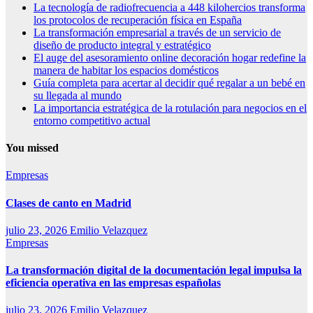
La tecnología de radiofrecuencia a 448 kilohercios transforma
los protocolos de recuperación física en España
La transformación empresarial a través de un servicio de
diseño de producto integral y estratégico
El auge del asesoramiento online decoración hogar redefine la
manera de habitar los espacios domésticos
Guía completa para acertar al decidir qué regalar a un bebé en
su llegada al mundo
La importancia estratégica de la rotulación para negocios en el
entorno competitivo actual
You missed
Empresas
Clases de canto en Madrid
julio 23, 2026
Emilio Velazquez
Empresas
La transformación digital de la documentación legal impulsa la
eficiencia operativa en las empresas españolas
julio 23, 2026
Emilio Velazquez