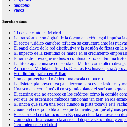
mascotas
viajes
Entradas recientes
Clases de canto en Madrid
La transformación digital de la documentación legal impulsa la 
El sector jurídico cántabro refuerza su estructura ante las nue
El papel clave de la red distributiva y la gestión de flotas en la
El impacto de la identidad de marca en el crecimiento empresari
El ramo de novia que no busca combinar, sino contar una histori
La fitoterapia china se consolida en Madrid como alternativa par
Armarios a Medida en Sevilla: Diseños Exclusivos para Aprove
Estudio fotográfico en Bilbao
Cómo aprovechar al máximo una escala en puerto
La fisioterapia preventiva gana terreno para evitar lesiones y me
Una semana con el móvil en segundo plano: el surf camp que ayu
El catering que no aparece en los créditos: cómo la comida cond
Por qué los escenarios médicos funcionan tan bien en los escape
El rincón que salva una boda cuando la pista todavía está vacía
Cuando el cuerpo habla antes que la mente: por qué algunas per
El sector de la restauración en España acelera la renovación de
Cómo identificar cuándo la ansiedad deja de ser puntual y empiez
Cerramientos en Madrid