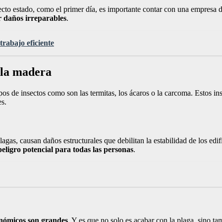
fecto estado, como el primer día, es importante contar con una empresa 
r daños irreparables
.
rabajo eficiente
 la madera
pos de insectos como son las termitas, los ácaros o la carcoma. Estos i
es.
agas, causan daños estructurales que debilitan la estabilidad de los edi
peligro potencial para todas las personas
.
nómicos son grandes
. Y es que no solo es acabar con la plaga, sino t