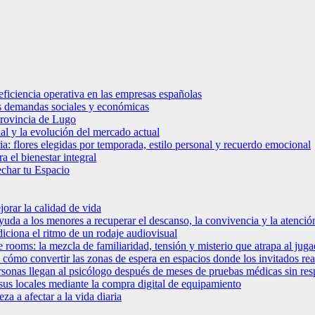
eficiencia operativa en las empresas españolas
vas demandas sociales y económicas
 provincia de Lugo
al y la evolución del mercado actual
a: flores elegidas por temporada, estilo personal y recuerdo emocional
a el bienestar integral
char tu Espacio
jorar la calidad de vida
da a los menores a recuperar el descanso, la convivencia y la atención 
iciona el ritmo de un rodaje audiovisual
 rooms: la mezcla de familiaridad, tensión y misterio que atrapa al jug
: cómo convertir las zonas de espera en espacios donde los invitados r
sonas llegan al psicólogo después de meses de pruebas médicas sin resp
 sus locales mediante la compra digital de equipamiento
a a afectar a la vida diaria