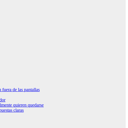
fuera de las pantallas
ador
ealmente quieren quedarse
uestas claras