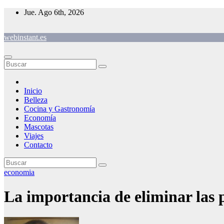
Saltar
Jue. Ago 6th, 2026
al
contenido
webinstant.es
Inicio
Belleza
Cocina y Gastronomía
Economía
Mascotas
Viajes
Contacto
economia
La importancia de eliminar las 