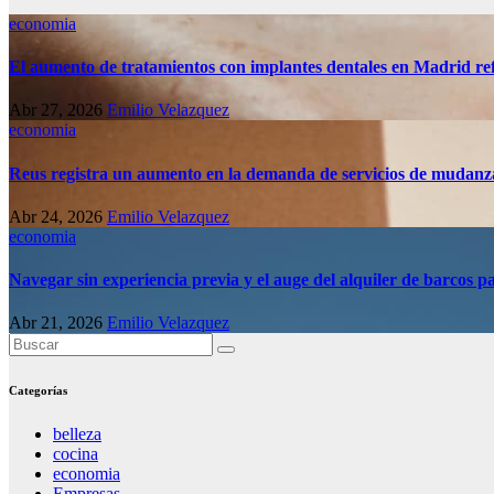
economia
El aumento de tratamientos con implantes dentales en Madrid refl
Abr 27, 2026
Emilio Velazquez
economia
Reus registra un aumento en la demanda de servicios de mudanz
Abr 24, 2026
Emilio Velazquez
economia
Navegar sin experiencia previa y el auge del alquiler de barcos pa
Abr 21, 2026
Emilio Velazquez
Categorías
belleza
cocina
economia
Empresas