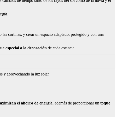
s cambios de tiempo tanto de los rayos del sol como de la lluvia y el
rgía
.
o las cortinas, y crear un espacio adaptado, protegido y con una
ue especial a la decoración
de cada estancia.
os y aprovechando la luz solar.
aximizan el ahorro de energía,
además de proporcionar un
toque