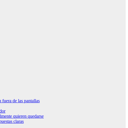
fuera de las pantallas
ador
ealmente quieren quedarse
uestas claras