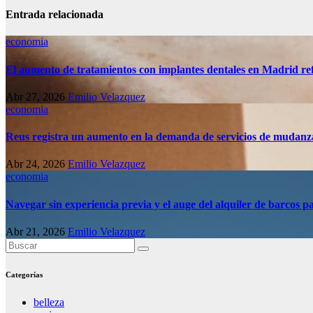
Entrada relacionada
economia
El aumento de tratamientos con implantes dentales en Madrid refl
Abr 27, 2026
Emilio Velazquez
economia
Reus registra un aumento en la demanda de servicios de mudanz
Abr 24, 2026
Emilio Velazquez
economia
Navegar sin experiencia previa y el auge del alquiler de barcos pa
Abr 21, 2026
Emilio Velazquez
Categorías
belleza