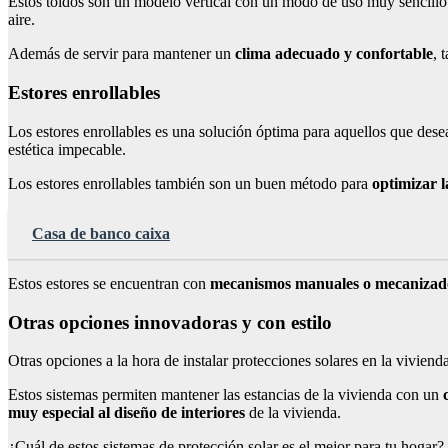
Estos toldos son un modelo vertical con un modo de uso muy sencillo. Gr
aire.
Además de servir para mantener un
clima adecuado y confortable
, 
Estores enrollables
Los estores enrollables es una solución óptima para aquellos que desea
estética impecable.
Los estores enrollables también son un buen método para
optimizar l
Casa de banco caixa
Estos estores se encuentran con
mecanismos manuales o mecanizad
Otras opciones innovadoras y con estilo
Otras opciones a la hora de instalar protecciones solares en la vivienda 
Estos sistemas permiten mantener las estancias de la vivienda con un
muy especial al diseño de interiores
de la vivienda.
¿Cuál de estos sistemas de protección solar es el mejor para tu hogar?