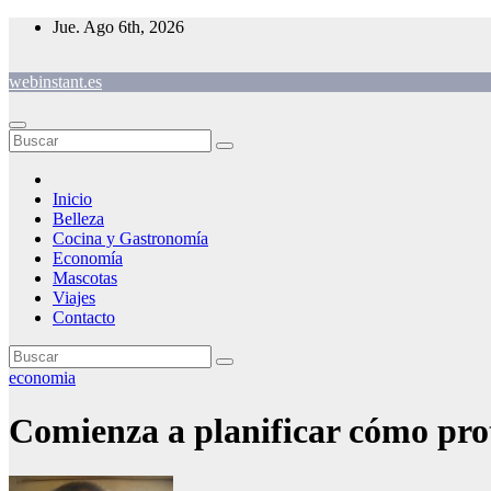
Saltar
Jue. Ago 6th, 2026
al
contenido
webinstant.es
Inicio
Belleza
Cocina y Gastronomía
Economía
Mascotas
Viajes
Contacto
economia
Comienza a planificar cómo prot