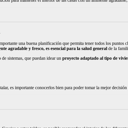
lución para mantener el interior de las casas con un ambiente agradable
n
 importante una buena planificación que permita tener todos los puntos c
nte agradable y fresco, es esencial para la salud general
de la famil
po de sistemas, que puedan idear un
proyecto adaptado al tipo de vivi
stalar, es importante conocerlos bien para poder tomar la mejor decisión