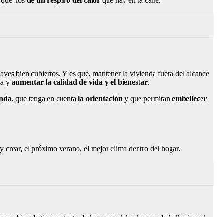
, que nos
dé un respiro del calor
que hay en la calle.
laves bien cubiertos. Y es que, mantener la vivienda fuera del alcance
ia y
aumentar la calidad de vida y el bienestar
.
enda
, que tenga en cuenta
la orientación
y que permitan
embellecer
 y crear, el próximo verano, el mejor clima dentro del hogar.