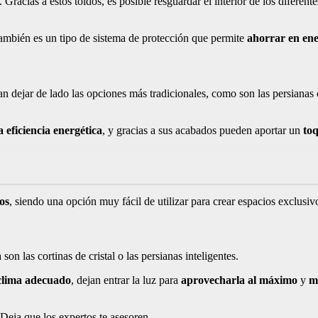
acias a estos toldos, es posible resguardar el interior de los diferente
también es un tipo de sistema de protección que permite
ahorrar en ene
n dejar de lado las opciones más tradicionales, como son las persianas 
a eficiencia energética
, y gracias a sus acabados pueden aportar un
toq
os
, siendo una opción muy fácil de utilizar para crear espacios exclusiv
son las cortinas de cristal o las persianas inteligentes.
clima adecuado
, dejan entrar la luz para
aprovecharla al máximo
y
m
 Deja que los expertos te asesoren.