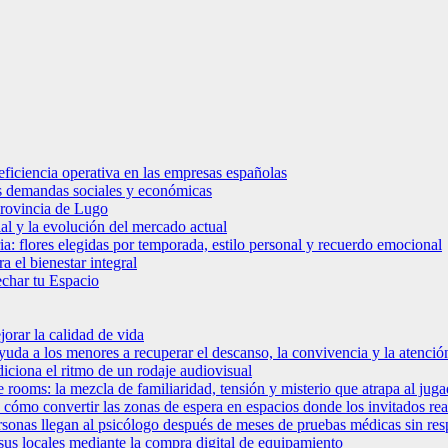
eficiencia operativa en las empresas españolas
vas demandas sociales y económicas
 provincia de Lugo
al y la evolución del mercado actual
a: flores elegidas por temporada, estilo personal y recuerdo emocional
a el bienestar integral
char tu Espacio
jorar la calidad de vida
da a los menores a recuperar el descanso, la convivencia y la atención 
iciona el ritmo de un rodaje audiovisual
 rooms: la mezcla de familiaridad, tensión y misterio que atrapa al jug
: cómo convertir las zonas de espera en espacios donde los invitados r
sonas llegan al psicólogo después de meses de pruebas médicas sin resp
 sus locales mediante la compra digital de equipamiento