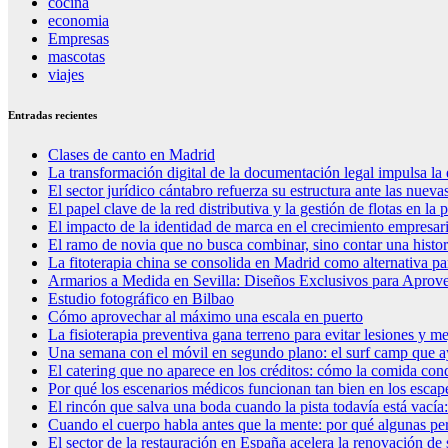
cocina
economia
Empresas
mascotas
viajes
Entradas recientes
Clases de canto en Madrid
La transformación digital de la documentación legal impulsa la 
El sector jurídico cántabro refuerza su estructura ante las nue
El papel clave de la red distributiva y la gestión de flotas en la
El impacto de la identidad de marca en el crecimiento empresari
El ramo de novia que no busca combinar, sino contar una histori
La fitoterapia china se consolida en Madrid como alternativa par
Armarios a Medida en Sevilla: Diseños Exclusivos para Aprove
Estudio fotográfico en Bilbao
Cómo aprovechar al máximo una escala en puerto
La fisioterapia preventiva gana terreno para evitar lesiones y me
Una semana con el móvil en segundo plano: el surf camp que ayu
El catering que no aparece en los créditos: cómo la comida cond
Por qué los escenarios médicos funcionan tan bien en los escape
El rincón que salva una boda cuando la pista todavía está vacía
Cuando el cuerpo habla antes que la mente: por qué algunas per
El sector de la restauración en España acelera la renovación de