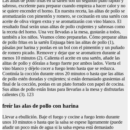
Las alitas de pollo fritas en la sartén son un segundo plato rápido y
sabroso, excelente para preparar cuando empieza a hacer calor y no
se quiere encender el horno. En nuestra receta, las alitas de pollo se
aromatizarán con pimentón y romero, se cocinarán en una sartén con
aceite de oliva virgen extra y se aromatizarán con vino blanco. El
resultado final serán unas alitas de pollo crujientes y sabrosas como
la receta del horno. Una vez llevadas a la mesa, gustarán a todos,
también a los niños. Veamos cómo prepararlas. Cómo preparar alitas
de pollo fritas en la sartén Enjuaga bien las alitas de pollo (1),
pásalas por harina y ponlas en un bol con el pimentón y un puñado
de romero picado. Remover y dejar que se aromaticen durante al
menos 10 minutos (2). Calienta el aceite en una sartén, añade las
alitas de pollo y dóralas a fuego fuerte por ambos lados. Vierta el
vino blanco y déjelo cocer a fuego lento hasta que se reduzca.
Continúa la cocción durante otros 20 minutos o hasta que las alitas
de pollo estén doradas y crujientes; si están demasiado grasientas al
final de la cocción, ponlas en un plato forrado con papel de cocina.
Sus alitas de pollo están listas para llevarlas a la mesa y disfrutarlas
calientes (3). 123
freír las alas de pollo con harina
Llevar a ebullición. Baje el fuego y cocine a fuego lento durante
unos 10 minutos o hasta que la salsa se espese ligeramente (puede
añadir un poco más de agua si la salsa espesa está demasiado