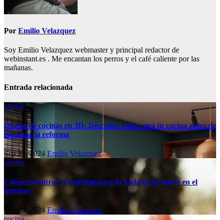
Por
Emilio Velazquez
Soy Emilio Velazquez webmaster y principal redactor de
webinstant.es . Me encantan los perros y el café caliente por las
mañanas.
Entrada relacionada
cocina
Diseño de cocinas en 3D: Descubre cómo será tu cocina antes de
empezar la reforma
Sep 25, 2024
Emilio Velazquez
cocina
Cómo encontrar el catering para tu boda (y no morir en el
intento)
Sep 19, 2024
Emilio Velazquez
cocina