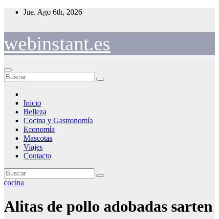
Saltar
Jue. Ago 6th, 2026
al
contenido
webinstant.es
Inicio
Belleza
Cocina y Gastronomía
Economía
Mascotas
Viajes
Contacto
cocina
Alitas de pollo adobadas sarten