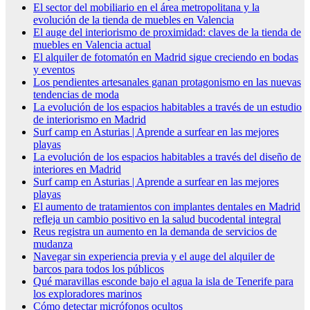
El sector del mobiliario en el área metropolitana y la
evolución de la tienda de muebles en Valencia
El auge del interiorismo de proximidad: claves de la tienda de
muebles en Valencia actual
El alquiler de fotomatón en Madrid sigue creciendo en bodas
y eventos
Los pendientes artesanales ganan protagonismo en las nuevas
tendencias de moda
La evolución de los espacios habitables a través de un estudio
de interiorismo en Madrid
Surf camp en Asturias | Aprende a surfear en las mejores
playas
La evolución de los espacios habitables a través del diseño de
interiores en Madrid
Surf camp en Asturias | Aprende a surfear en las mejores
playas
El aumento de tratamientos con implantes dentales en Madrid
refleja un cambio positivo en la salud bucodental integral
Reus registra un aumento en la demanda de servicios de
mudanza
Navegar sin experiencia previa y el auge del alquiler de
barcos para todos los públicos
Qué maravillas esconde bajo el agua la isla de Tenerife para
los exploradores marinos
Cómo detectar micrófonos ocultos