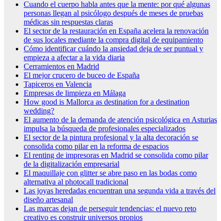
Cuando el cuerpo habla antes que la mente: por qué algunas
personas llegan al psicólogo después de meses de pruebas
médicas sin respuestas claras
El sector de la restauración en España acelera la renovación
de sus locales mediante la compra digital de equipamiento
Cómo identificar cuándo la ansiedad deja de ser puntual y
empieza a afectar a la vida diaria
Cerramientos en Madrid
El mejor crucero de buceo de España
Tapiceros en Valencia
Empresas de limpieza en Málaga
How good is Mallorca as destination for a destination
wedding?
El aumento de la demanda de atención psicológica en Asturias
impulsa la búsqueda de profesionales especializados
El sector de la pintura profesional y la alta decoración se
consolida como pilar en la reforma de espacios
El renting de impresoras en Madrid se consolida como pilar
de la digitalización empresarial
El maquillaje con glitter se abre paso en las bodas como
alternativa al photocall tradicional
Las joyas heredadas encuentran una segunda vida a través del
diseño artesanal
Las marcas dejan de perseguir tendencias: el nuevo reto
creativo es construir universos propios