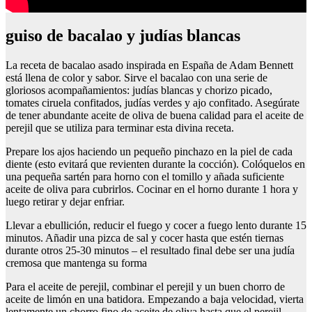
guiso de bacalao y judías blancas
La receta de bacalao asado inspirada en España de Adam Bennett
está llena de color y sabor. Sirve el bacalao con una serie de
gloriosos acompañamientos: judías blancas y chorizo picado,
tomates ciruela confitados, judías verdes y ajo confitado. Asegúrate
de tener abundante aceite de oliva de buena calidad para el aceite de
perejil que se utiliza para terminar esta divina receta.
Prepare los ajos haciendo un pequeño pinchazo en la piel de cada
diente (esto evitará que revienten durante la cocción). Colóquelos en
una pequeña sartén para horno con el tomillo y añada suficiente
aceite de oliva para cubrirlos. Cocinar en el horno durante 1 hora y
luego retirar y dejar enfriar.
Llevar a ebullición, reducir el fuego y cocer a fuego lento durante 15
minutos. Añadir una pizca de sal y cocer hasta que estén tiernas
durante otros 25-30 minutos – el resultado final debe ser una judía
cremosa que mantenga su forma
Para el aceite de perejil, combinar el perejil y un buen chorro de
aceite de limón en una batidora. Empezando a baja velocidad, vierta
lentamente un chorro fino de aceite de oliva hasta que el perejil