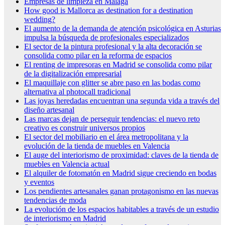
Empresas de limpieza en Málaga
How good is Mallorca as destination for a destination
wedding?
El aumento de la demanda de atención psicológica en Asturias
impulsa la búsqueda de profesionales especializados
El sector de la pintura profesional y la alta decoración se
consolida como pilar en la reforma de espacios
El renting de impresoras en Madrid se consolida como pilar
de la digitalización empresarial
El maquillaje con glitter se abre paso en las bodas como
alternativa al photocall tradicional
Las joyas heredadas encuentran una segunda vida a través del
diseño artesanal
Las marcas dejan de perseguir tendencias: el nuevo reto
creativo es construir universos propios
El sector del mobiliario en el área metropolitana y la
evolución de la tienda de muebles en Valencia
El auge del interiorismo de proximidad: claves de la tienda de
muebles en Valencia actual
El alquiler de fotomatón en Madrid sigue creciendo en bodas
y eventos
Los pendientes artesanales ganan protagonismo en las nuevas
tendencias de moda
La evolución de los espacios habitables a través de un estudio
de interiorismo en Madrid