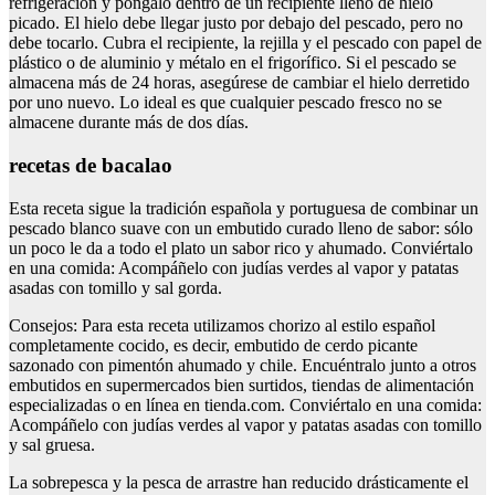
refrigeración y póngalo dentro de un recipiente lleno de hielo
picado. El hielo debe llegar justo por debajo del pescado, pero no
debe tocarlo. Cubra el recipiente, la rejilla y el pescado con papel de
plástico o de aluminio y métalo en el frigorífico. Si el pescado se
almacena más de 24 horas, asegúrese de cambiar el hielo derretido
por uno nuevo. Lo ideal es que cualquier pescado fresco no se
almacene durante más de dos días.
recetas de bacalao
Esta receta sigue la tradición española y portuguesa de combinar un
pescado blanco suave con un embutido curado lleno de sabor: sólo
un poco le da a todo el plato un sabor rico y ahumado. Conviértalo
en una comida: Acompáñelo con judías verdes al vapor y patatas
asadas con tomillo y sal gorda.
Consejos: Para esta receta utilizamos chorizo al estilo español
completamente cocido, es decir, embutido de cerdo picante
sazonado con pimentón ahumado y chile. Encuéntralo junto a otros
embutidos en supermercados bien surtidos, tiendas de alimentación
especializadas o en línea en tienda.com. Conviértalo en una comida:
Acompáñelo con judías verdes al vapor y patatas asadas con tomillo
y sal gruesa.
La sobrepesca y la pesca de arrastre han reducido drásticamente el