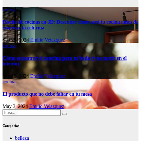
cocina
Diseño de cocinas en 3D: Descubre cómo será tu cocina antes de
empezar la reforma
Sep 25, 2024
Emilio Velazquez
cocina
Cómo encontrar el catering para tu boda (y no morir en el
intento)
Sep 19, 2024
Emilio Velazquez
cocina
El producto que no debe faltar en tu mesa
May 3, 2024
Emilio Velazquez
Categorías
belleza