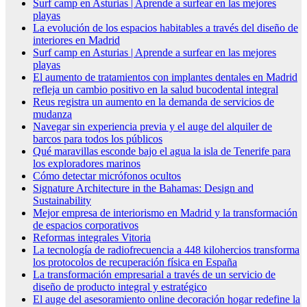
Surf camp en Asturias | Aprende a surfear en las mejores
playas
La evolución de los espacios habitables a través del diseño de
interiores en Madrid
Surf camp en Asturias | Aprende a surfear en las mejores
playas
El aumento de tratamientos con implantes dentales en Madrid
refleja un cambio positivo en la salud bucodental integral
Reus registra un aumento en la demanda de servicios de
mudanza
Navegar sin experiencia previa y el auge del alquiler de
barcos para todos los públicos
Qué maravillas esconde bajo el agua la isla de Tenerife para
los exploradores marinos
Cómo detectar micrófonos ocultos
Signature Architecture in the Bahamas: Design and
Sustainability
Mejor empresa de interiorismo en Madrid y la transformación
de espacios corporativos
Reformas integrales Vitoria
La tecnología de radiofrecuencia a 448 kilohercios transforma
los protocolos de recuperación física en España
La transformación empresarial a través de un servicio de
diseño de producto integral y estratégico
El auge del asesoramiento online decoración hogar redefine la