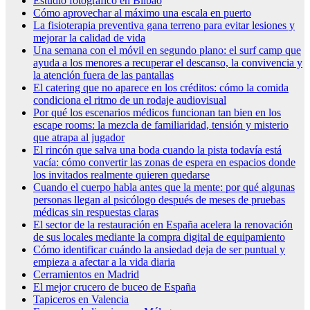
Estudio fotográfico en Bilbao
Cómo aprovechar al máximo una escala en puerto
La fisioterapia preventiva gana terreno para evitar lesiones y
mejorar la calidad de vida
Una semana con el móvil en segundo plano: el surf camp que
ayuda a los menores a recuperar el descanso, la convivencia y
la atención fuera de las pantallas
El catering que no aparece en los créditos: cómo la comida
condiciona el ritmo de un rodaje audiovisual
Por qué los escenarios médicos funcionan tan bien en los
escape rooms: la mezcla de familiaridad, tensión y misterio
que atrapa al jugador
El rincón que salva una boda cuando la pista todavía está
vacía: cómo convertir las zonas de espera en espacios donde
los invitados realmente quieren quedarse
Cuando el cuerpo habla antes que la mente: por qué algunas
personas llegan al psicólogo después de meses de pruebas
médicas sin respuestas claras
El sector de la restauración en España acelera la renovación
de sus locales mediante la compra digital de equipamiento
Cómo identificar cuándo la ansiedad deja de ser puntual y
empieza a afectar a la vida diaria
Cerramientos en Madrid
El mejor crucero de buceo de España
Tapiceros en Valencia