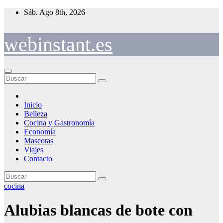
Saltar
Sáb. Ago 8th, 2026
al
contenido
webinstant.es
Inicio
Belleza
Cocina y Gastronomía
Economía
Mascotas
Viajes
Contacto
cocina
Alubias blancas de bote con