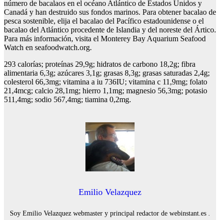
número de bacalaos en el océano Atlántico de Estados Unidos y
Canadá y han destruido sus fondos marinos. Para obtener bacalao de
pesca sostenible, elija el bacalao del Pacífico estadounidense o el
bacalao del Atlántico procedente de Islandia y del noreste del Ártico.
Para más información, visita el Monterey Bay Aquarium Seafood
Watch en seafoodwatch.org.
293 calorías; proteínas 29,9g; hidratos de carbono 18,2g; fibra
alimentaria 6,3g; azúcares 3,1g; grasas 8,3g; grasas saturadas 2,4g;
colesterol 66,3mg; vitamina a iu 736IU; vitamina c 11,9mg; folato
21,4mcg; calcio 28,1mg; hierro 1,1mg; magnesio 56,3mg; potasio
511,4mg; sodio 567,4mg; tiamina 0,2mg.
Emilio Velazquez
Soy Emilio Velazquez webmaster y principal redactor de webinstant.es .