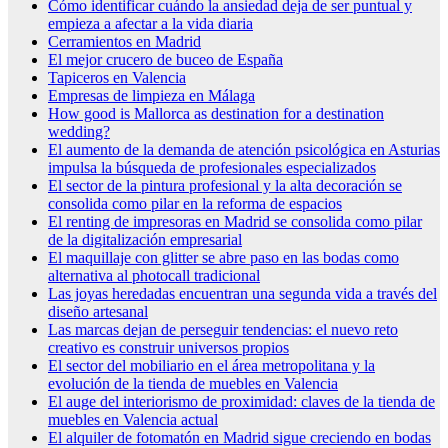
Cómo identificar cuándo la ansiedad deja de ser puntual y
empieza a afectar a la vida diaria
Cerramientos en Madrid
El mejor crucero de buceo de España
Tapiceros en Valencia
Empresas de limpieza en Málaga
How good is Mallorca as destination for a destination
wedding?
El aumento de la demanda de atención psicológica en Asturias
impulsa la búsqueda de profesionales especializados
El sector de la pintura profesional y la alta decoración se
consolida como pilar en la reforma de espacios
El renting de impresoras en Madrid se consolida como pilar
de la digitalización empresarial
El maquillaje con glitter se abre paso en las bodas como
alternativa al photocall tradicional
Las joyas heredadas encuentran una segunda vida a través del
diseño artesanal
Las marcas dejan de perseguir tendencias: el nuevo reto
creativo es construir universos propios
El sector del mobiliario en el área metropolitana y la
evolución de la tienda de muebles en Valencia
El auge del interiorismo de proximidad: claves de la tienda de
muebles en Valencia actual
El alquiler de fotomatón en Madrid sigue creciendo en bodas