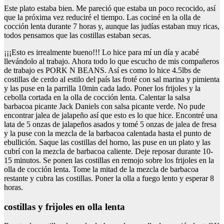
Este plato estaba bien. Me pareció que estaba un poco recocido, así
que la próxima vez reduciré el tiempo. Las cociné en la olla de
cocción lenta durante 7 horas y, aunque las judías estaban muy ricas,
todos pensamos que las costillas estaban secas.
¡¡¡Esto es irrealmente bueno!!! Lo hice para mí un día y acabé
llevándolo al trabajo. Ahora todo lo que escucho de mis compañeros
de trabajo es PORK N BEANS. Así es como lo hice 4.5lbs de
costillas de cerdo al estilo del país las froté con sal marina y pimienta
y las puse en la parrilla 10min cada lado. Poner los frijoles y la
cebolla cortada en la olla de cocción lenta. Calentar la salsa
barbacoa picante Jack Daniels con salsa picante verde. No pude
encontrar jalea de jalapeño así que esto es lo que hice. Encontré una
lata de 5 onzas de jalapeños asados y tomé 5 onzas de jalea de fresa
y la puse con la mezcla de la barbacoa calentada hasta el punto de
ebullición. Saque las costillas del horno, las puse en un plato y las
cubrí con la mezcla de barbacoa caliente. Deje reposar durante 10-
15 minutos. Se ponen las costillas en remojo sobre los frijoles en la
olla de cocción lenta. Tome la mitad de la mezcla de barbacoa
restante y cubra las costillas. Poner la olla a fuego lento y esperar 8
horas.
costillas y frijoles en olla lenta