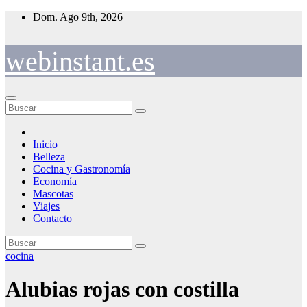
Saltar
Dom. Ago 9th, 2026
al
contenido
webinstant.es
Inicio
Belleza
Cocina y Gastronomía
Economía
Mascotas
Viajes
Contacto
cocina
Alubias rojas con costilla