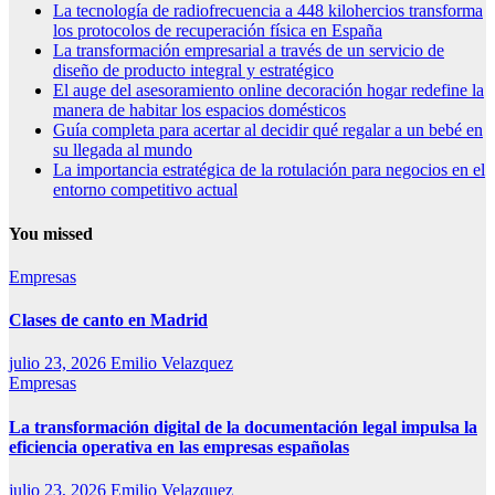
La tecnología de radiofrecuencia a 448 kilohercios transforma
los protocolos de recuperación física en España
La transformación empresarial a través de un servicio de
diseño de producto integral y estratégico
El auge del asesoramiento online decoración hogar redefine la
manera de habitar los espacios domésticos
Guía completa para acertar al decidir qué regalar a un bebé en
su llegada al mundo
La importancia estratégica de la rotulación para negocios en el
entorno competitivo actual
You missed
Empresas
Clases de canto en Madrid
julio 23, 2026
Emilio Velazquez
Empresas
La transformación digital de la documentación legal impulsa la
eficiencia operativa en las empresas españolas
julio 23, 2026
Emilio Velazquez