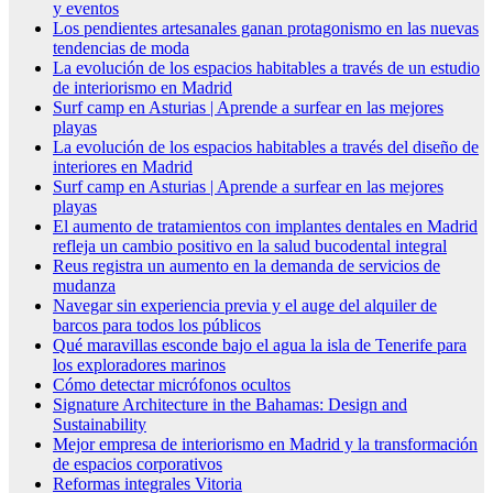
y eventos
Los pendientes artesanales ganan protagonismo en las nuevas
tendencias de moda
La evolución de los espacios habitables a través de un estudio
de interiorismo en Madrid
Surf camp en Asturias | Aprende a surfear en las mejores
playas
La evolución de los espacios habitables a través del diseño de
interiores en Madrid
Surf camp en Asturias | Aprende a surfear en las mejores
playas
El aumento de tratamientos con implantes dentales en Madrid
refleja un cambio positivo en la salud bucodental integral
Reus registra un aumento en la demanda de servicios de
mudanza
Navegar sin experiencia previa y el auge del alquiler de
barcos para todos los públicos
Qué maravillas esconde bajo el agua la isla de Tenerife para
los exploradores marinos
Cómo detectar micrófonos ocultos
Signature Architecture in the Bahamas: Design and
Sustainability
Mejor empresa de interiorismo en Madrid y la transformación
de espacios corporativos
Reformas integrales Vitoria