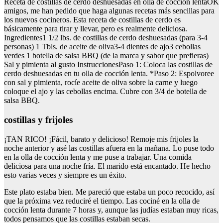
Receta de costillas de cerdo deshuesadas en olla de cocción lentaOK
amigos, me han pedido que haga algunas recetas más sencillas para
los nuevos cocineros. Esta receta de costillas de cerdo es
básicamente para tirar y llevar, pero es realmente deliciosa.
Ingredientes1 1/2 lbs. de costillas de cerdo deshuesadas (para 3-4
personas) 1 Tbls. de aceite de oliva3-4 dientes de ajo3 cebollas
verdes 1 botella de salsa BBQ (de la marca y sabor que prefieras)
Sal y pimienta al gusto InstruccionesPaso 1: Coloca las costillas de
cerdo deshuesadas en tu olla de cocción lenta. *Paso 2: Espolvoree
con sal y pimienta, rocíe aceite de oliva sobre la carne y luego
coloque el ajo y las cebollas encima. Cubre con 3/4 de botella de
salsa BBQ.
costillas y frijoles
¡TAN RICO! ¡Fácil, barato y delicioso! Remoje mis frijoles la
noche anterior y asé las costillas afuera en la mañana. Lo puse todo
en la olla de cocción lenta y me puse a trabajar. Una comida
deliciosa para una noche fría. El marido está encantado. He hecho
esto varias veces y siempre es un éxito.
Este plato estaba bien. Me pareció que estaba un poco recocido, así
que la próxima vez reduciré el tiempo. Las cociné en la olla de
cocción lenta durante 7 horas y, aunque las judías estaban muy ricas,
todos pensamos que las costillas estaban secas.