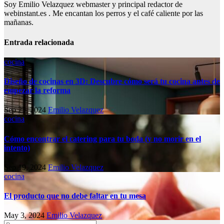
Soy Emilio Velazquez webmaster y principal redactor de
webinstant.es . Me encantan los perros y el café caliente por las
mañanas.
Entrada relacionada
cocina
Diseño de cocinas en 3D: Descubre cómo será tu cocina antes de
empezar la reforma
Sep 25, 2024
Emilio Velazquez
cocina
Cómo encontrar el catering para tu boda (y no morir en el
intento)
Sep 19, 2024
Emilio Velazquez
cocina
El producto que no debe faltar en tu mesa
May 3, 2024
Emilio Velazquez