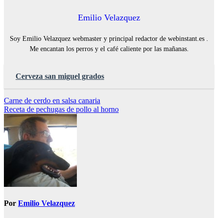
Emilio Velazquez
Soy Emilio Velazquez webmaster y principal redactor de webinstant.es .
Me encantan los perros y el café caliente por las mañanas.
Cerveza san miguel grados
Navegación
Carne de cerdo en salsa canaria
Receta de pechugas de pollo al horno
de
entradas
Por
Emilio Velazquez