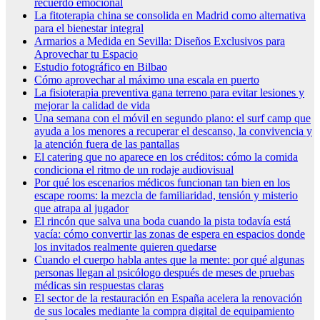
recuerdo emocional
La fitoterapia china se consolida en Madrid como alternativa
para el bienestar integral
Armarios a Medida en Sevilla: Diseños Exclusivos para
Aprovechar tu Espacio
Estudio fotográfico en Bilbao
Cómo aprovechar al máximo una escala en puerto
La fisioterapia preventiva gana terreno para evitar lesiones y
mejorar la calidad de vida
Una semana con el móvil en segundo plano: el surf camp que
ayuda a los menores a recuperar el descanso, la convivencia y
la atención fuera de las pantallas
El catering que no aparece en los créditos: cómo la comida
condiciona el ritmo de un rodaje audiovisual
Por qué los escenarios médicos funcionan tan bien en los
escape rooms: la mezcla de familiaridad, tensión y misterio
que atrapa al jugador
El rincón que salva una boda cuando la pista todavía está
vacía: cómo convertir las zonas de espera en espacios donde
los invitados realmente quieren quedarse
Cuando el cuerpo habla antes que la mente: por qué algunas
personas llegan al psicólogo después de meses de pruebas
médicas sin respuestas claras
El sector de la restauración en España acelera la renovación
de sus locales mediante la compra digital de equipamiento