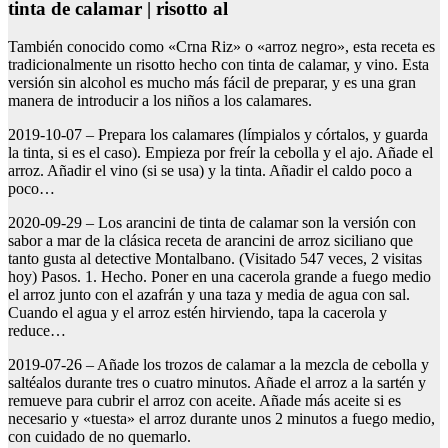
tinta de calamar | risotto al
También conocido como «Crna Riz» o «arroz negro», esta receta es
tradicionalmente un risotto hecho con tinta de calamar, y vino. Esta
versión sin alcohol es mucho más fácil de preparar, y es una gran
manera de introducir a los niños a los calamares.
2019-10-07 – Prepara los calamares (límpialos y córtalos, y guarda
la tinta, si es el caso). Empieza por freír la cebolla y el ajo. Añade el
arroz. Añadir el vino (si se usa) y la tinta. Añadir el caldo poco a
poco…
2020-09-29 – Los arancini de tinta de calamar son la versión con
sabor a mar de la clásica receta de arancini de arroz siciliano que
tanto gusta al detective Montalbano. (Visitado 547 veces, 2 visitas
hoy) Pasos. 1. Hecho. Poner en una cacerola grande a fuego medio
el arroz junto con el azafrán y una taza y media de agua con sal.
Cuando el agua y el arroz estén hirviendo, tapa la cacerola y
reduce…
2019-07-26 – Añade los trozos de calamar a la mezcla de cebolla y
saltéalos durante tres o cuatro minutos. Añade el arroz a la sartén y
remueve para cubrir el arroz con aceite. Añade más aceite si es
necesario y «tuesta» el arroz durante unos 2 minutos a fuego medio,
con cuidado de no quemarlo.