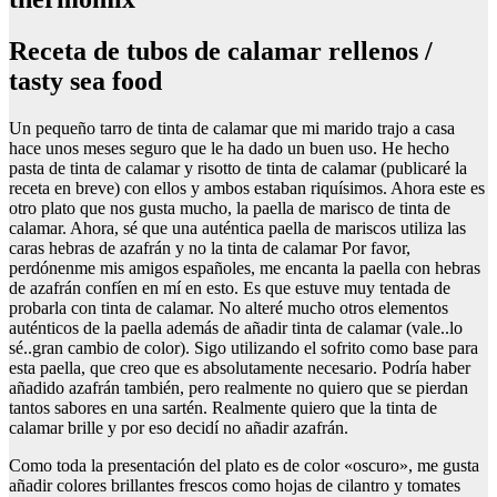
Receta de tubos de calamar rellenos /
tasty sea food
Un pequeño tarro de tinta de calamar que mi marido trajo a casa
hace unos meses seguro que le ha dado un buen uso. He hecho
pasta de tinta de calamar y risotto de tinta de calamar (publicaré la
receta en breve) con ellos y ambos estaban riquísimos. Ahora este es
otro plato que nos gusta mucho, la paella de marisco de tinta de
calamar. Ahora, sé que una auténtica paella de mariscos utiliza las
caras hebras de azafrán y no la tinta de calamar Por favor,
perdónenme mis amigos españoles, me encanta la paella con hebras
de azafrán confíen en mí en esto. Es que estuve muy tentada de
probarla con tinta de calamar. No alteré mucho otros elementos
auténticos de la paella además de añadir tinta de calamar (vale..lo
sé..gran cambio de color). Sigo utilizando el sofrito como base para
esta paella, que creo que es absolutamente necesario. Podría haber
añadido azafrán también, pero realmente no quiero que se pierdan
tantos sabores en una sartén. Realmente quiero que la tinta de
calamar brille y por eso decidí no añadir azafrán.
Como toda la presentación del plato es de color «oscuro», me gusta
añadir colores brillantes frescos como hojas de cilantro y tomates