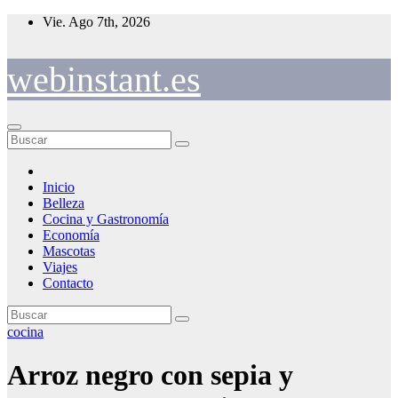
Saltar
Vie. Ago 7th, 2026
al
contenido
webinstant.es
Inicio
Belleza
Cocina y Gastronomía
Economía
Mascotas
Viajes
Contacto
cocina
Arroz negro con sepia y