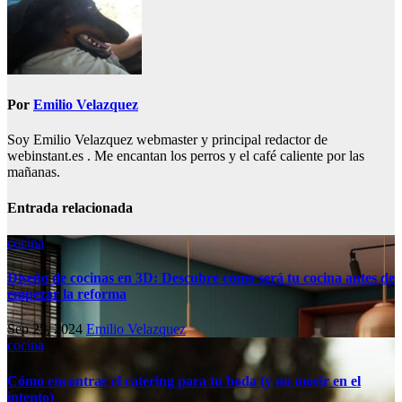
Por
Emilio Velazquez
Soy Emilio Velazquez webmaster y principal redactor de
webinstant.es . Me encantan los perros y el café caliente por las
mañanas.
Entrada relacionada
cocina
Diseño de cocinas en 3D: Descubre cómo será tu cocina antes de
empezar la reforma
Sep 25, 2024
Emilio Velazquez
cocina
Cómo encontrar el catering para tu boda (y no morir en el
intento)