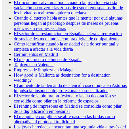
El rincón que salva una boda cuando la pista todavía está
vacía: cómo convertir las zonas de espera en espacios donde
los invitados realmente quieren quedarse
Cuando el cuerpo habla antes que la mente: por qué algunas
personas llegan al psicólogo después de meses de pruebas
médicas sin respuestas claras
El sector de la restauración en España acelera la renovación
de sus locales mediante la compra digital de equipamiento
Cómo identificar cuándo la ansiedad deja de ser puntual y
empieza a afectar a la vida diaria
Cerramientos en Madrid
El mejor crucero de buceo de España
Tapiceros en Valencia
Empresas de limpieza en Málaga
How good is Mallorca as destination for a destination
wedding?
El aumento de la demanda de atención psicológica en Asturias
impulsa la búsqueda de profesionales especializados
El sector de la pintura profesional y la alta decoración se
consolida como pilar en la reforma de espacios
El renting de impresoras en Madrid se consolida como pilar
de la digitalización empresarial
El maquillaje con glitter se abre paso en las bodas como
alternativa al photocall tradicional
Las joyas heredadas encuentran una segunda vida a través del