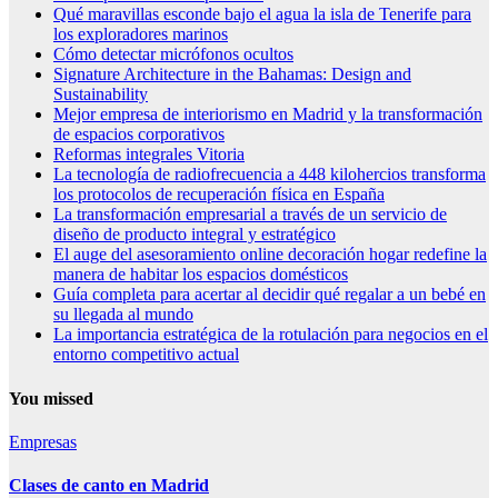
Qué maravillas esconde bajo el agua la isla de Tenerife para
los exploradores marinos
Cómo detectar micrófonos ocultos
Signature Architecture in the Bahamas: Design and
Sustainability
Mejor empresa de interiorismo en Madrid y la transformación
de espacios corporativos
Reformas integrales Vitoria
La tecnología de radiofrecuencia a 448 kilohercios transforma
los protocolos de recuperación física en España
La transformación empresarial a través de un servicio de
diseño de producto integral y estratégico
El auge del asesoramiento online decoración hogar redefine la
manera de habitar los espacios domésticos
Guía completa para acertar al decidir qué regalar a un bebé en
su llegada al mundo
La importancia estratégica de la rotulación para negocios en el
entorno competitivo actual
You missed
Empresas
Clases de canto en Madrid