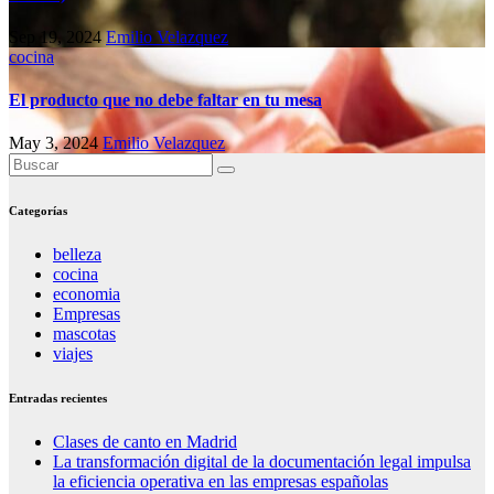
Sep 19, 2024
Emilio Velazquez
cocina
El producto que no debe faltar en tu mesa
May 3, 2024
Emilio Velazquez
Categorías
belleza
cocina
economia
Empresas
mascotas
viajes
Entradas recientes
Clases de canto en Madrid
La transformación digital de la documentación legal impulsa
la eficiencia operativa en las empresas españolas