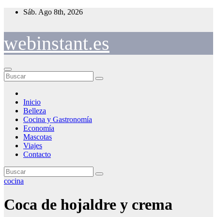
Saltar
Sáb. Ago 8th, 2026
al
contenido
webinstant.es
Inicio
Belleza
Cocina y Gastronomía
Economía
Mascotas
Viajes
Contacto
cocina
Coca de hojaldre y crema