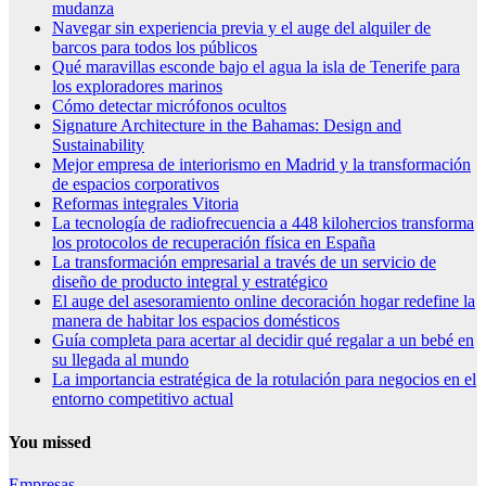
mudanza
Navegar sin experiencia previa y el auge del alquiler de
barcos para todos los públicos
Qué maravillas esconde bajo el agua la isla de Tenerife para
los exploradores marinos
Cómo detectar micrófonos ocultos
Signature Architecture in the Bahamas: Design and
Sustainability
Mejor empresa de interiorismo en Madrid y la transformación
de espacios corporativos
Reformas integrales Vitoria
La tecnología de radiofrecuencia a 448 kilohercios transforma
los protocolos de recuperación física en España
La transformación empresarial a través de un servicio de
diseño de producto integral y estratégico
El auge del asesoramiento online decoración hogar redefine la
manera de habitar los espacios domésticos
Guía completa para acertar al decidir qué regalar a un bebé en
su llegada al mundo
La importancia estratégica de la rotulación para negocios en el
entorno competitivo actual
You missed
Empresas