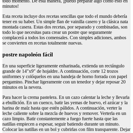
todo momento. De esta manera, ¡puedo preparar algo como esto en
minutos!
Esta receta incluye dos recetas sencillas que todo el mundo debería
tener en su haber. Un simple flan de vainilla casero y la clásica nata
montada casera. Estas dos recetas, por separado y combinadas, son
todo lo que necesitas para crear un postre que seguramente
complacerá a todos los comensales. Con simples adiciones, ambos
se convierten en recetas totalmente nuevas.
postre napoleón fácil
En una superficie ligeramente enharinada, extienda un rectángulo
grande de 14″x9″ de hojaldre. A continuación, corte 12 trozos
uniformes y colóquelos en una bandeja de horno forrada con papel
pergamino. Pinchar ligeramente con un tenedor y dejar reposar 20
minutos en la nevera.
Para hacer la crema pastelera. En un cazo calentar la leche y llevarla
a ebullición. En un cuenco, batir las yemas de huevo, el azúcar y la
harina de maíz hasta que estén pálidos. A continuación, verter la
leche caliente sobre la mezcla de huevos y remover. Verterla en un
cazo limpio. Batir constantemente a fuego fuerte hasta que las
natillas empiecen a espesar, seguir batiendo durante un minuto.
Colocar las natillas en un bol y cubrirlas con film transparente. Dejar