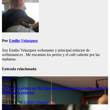
entradas
Por
Emilio Velazquez
Soy Emilio Velazquez webmaster y principal redactor de
webinstant.es . Me encantan los perros y el café caliente por las
mañanas.
Entrada relacionada
cocina
Diseño de cocinas en 3D: Descubre cómo será tu cocina antes de
empezar la reforma
Sep 25, 2024
Emilio Velazquez
cocina