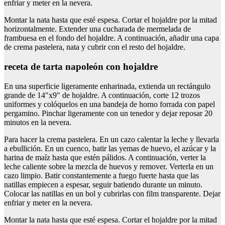
enfriar y meter en la nevera.
Montar la nata hasta que esté espesa. Cortar el hojaldre por la mitad
horizontalmente. Extender una cucharada de mermelada de
frambuesa en el fondo del hojaldre. A continuación, añadir una capa
de crema pastelera, nata y cubrir con el resto del hojaldre.
receta de tarta napoleón con hojaldre
En una superficie ligeramente enharinada, extienda un rectángulo
grande de 14″x9″ de hojaldre. A continuación, corte 12 trozos
uniformes y colóquelos en una bandeja de horno forrada con papel
pergamino. Pinchar ligeramente con un tenedor y dejar reposar 20
minutos en la nevera.
Para hacer la crema pastelera. En un cazo calentar la leche y llevarla
a ebullición. En un cuenco, batir las yemas de huevo, el azúcar y la
harina de maíz hasta que estén pálidos. A continuación, verter la
leche caliente sobre la mezcla de huevos y remover. Verterla en un
cazo limpio. Batir constantemente a fuego fuerte hasta que las
natillas empiecen a espesar, seguir batiendo durante un minuto.
Colocar las natillas en un bol y cubrirlas con film transparente. Dejar
enfriar y meter en la nevera.
Montar la nata hasta que esté espesa. Cortar el hojaldre por la mitad