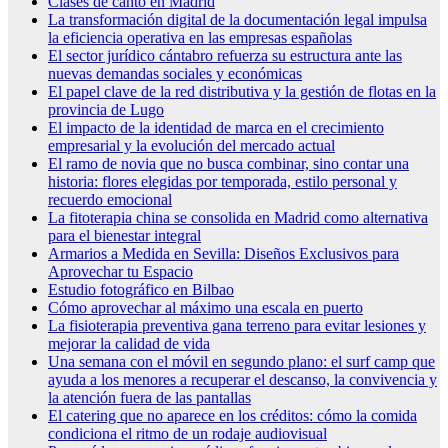
Clases de canto en Madrid
La transformación digital de la documentación legal impulsa
la eficiencia operativa en las empresas españolas
El sector jurídico cántabro refuerza su estructura ante las
nuevas demandas sociales y económicas
El papel clave de la red distributiva y la gestión de flotas en la
provincia de Lugo
El impacto de la identidad de marca en el crecimiento
empresarial y la evolución del mercado actual
El ramo de novia que no busca combinar, sino contar una
historia: flores elegidas por temporada, estilo personal y
recuerdo emocional
La fitoterapia china se consolida en Madrid como alternativa
para el bienestar integral
Armarios a Medida en Sevilla: Diseños Exclusivos para
Aprovechar tu Espacio
Estudio fotográfico en Bilbao
Cómo aprovechar al máximo una escala en puerto
La fisioterapia preventiva gana terreno para evitar lesiones y
mejorar la calidad de vida
Una semana con el móvil en segundo plano: el surf camp que
ayuda a los menores a recuperar el descanso, la convivencia y
la atención fuera de las pantallas
El catering que no aparece en los créditos: cómo la comida
condiciona el ritmo de un rodaje audiovisual