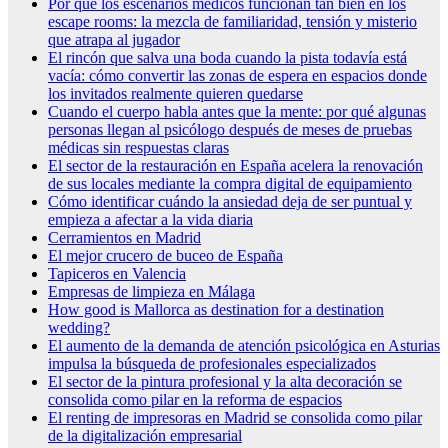
Por qué los escenarios médicos funcionan tan bien en los
escape rooms: la mezcla de familiaridad, tensión y misterio
que atrapa al jugador
El rincón que salva una boda cuando la pista todavía está
vacía: cómo convertir las zonas de espera en espacios donde
los invitados realmente quieren quedarse
Cuando el cuerpo habla antes que la mente: por qué algunas
personas llegan al psicólogo después de meses de pruebas
médicas sin respuestas claras
El sector de la restauración en España acelera la renovación
de sus locales mediante la compra digital de equipamiento
Cómo identificar cuándo la ansiedad deja de ser puntual y
empieza a afectar a la vida diaria
Cerramientos en Madrid
El mejor crucero de buceo de España
Tapiceros en Valencia
Empresas de limpieza en Málaga
How good is Mallorca as destination for a destination
wedding?
El aumento de la demanda de atención psicológica en Asturias
impulsa la búsqueda de profesionales especializados
El sector de la pintura profesional y la alta decoración se
consolida como pilar en la reforma de espacios
El renting de impresoras en Madrid se consolida como pilar
de la digitalización empresarial