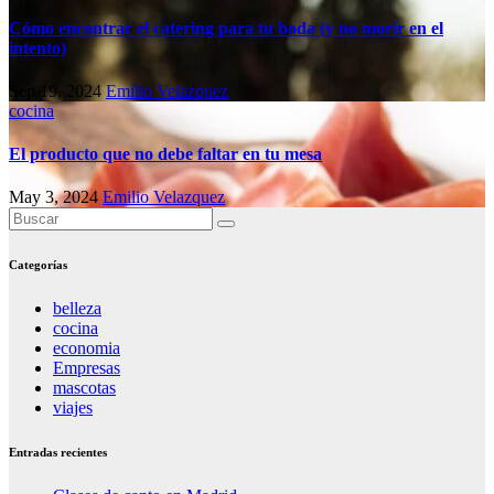
Cómo encontrar el catering para tu boda (y no morir en el
intento)
Sep 19, 2024
Emilio Velazquez
cocina
El producto que no debe faltar en tu mesa
May 3, 2024
Emilio Velazquez
Categorías
belleza
cocina
economia
Empresas
mascotas
viajes
Entradas recientes