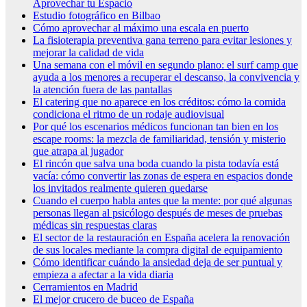
Aprovechar tu Espacio
Estudio fotográfico en Bilbao
Cómo aprovechar al máximo una escala en puerto
La fisioterapia preventiva gana terreno para evitar lesiones y
mejorar la calidad de vida
Una semana con el móvil en segundo plano: el surf camp que
ayuda a los menores a recuperar el descanso, la convivencia y
la atención fuera de las pantallas
El catering que no aparece en los créditos: cómo la comida
condiciona el ritmo de un rodaje audiovisual
Por qué los escenarios médicos funcionan tan bien en los
escape rooms: la mezcla de familiaridad, tensión y misterio
que atrapa al jugador
El rincón que salva una boda cuando la pista todavía está
vacía: cómo convertir las zonas de espera en espacios donde
los invitados realmente quieren quedarse
Cuando el cuerpo habla antes que la mente: por qué algunas
personas llegan al psicólogo después de meses de pruebas
médicas sin respuestas claras
El sector de la restauración en España acelera la renovación
de sus locales mediante la compra digital de equipamiento
Cómo identificar cuándo la ansiedad deja de ser puntual y
empieza a afectar a la vida diaria
Cerramientos en Madrid
El mejor crucero de buceo de España