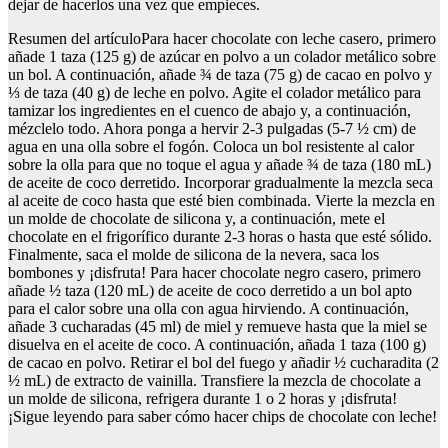
dejar de hacerlos una vez que empieces.
Resumen del artículoPara hacer chocolate con leche casero, primero
añade 1 taza (125 g) de azúcar en polvo a un colador metálico sobre
un bol. A continuación, añade ¾ de taza (75 g) de cacao en polvo y
⅓ de taza (40 g) de leche en polvo. Agite el colador metálico para
tamizar los ingredientes en el cuenco de abajo y, a continuación,
mézclelo todo. Ahora ponga a hervir 2-3 pulgadas (5-7 ½ cm) de
agua en una olla sobre el fogón. Coloca un bol resistente al calor
sobre la olla para que no toque el agua y añade ¾ de taza (180 mL)
de aceite de coco derretido. Incorporar gradualmente la mezcla seca
al aceite de coco hasta que esté bien combinada. Vierte la mezcla en
un molde de chocolate de silicona y, a continuación, mete el
chocolate en el frigorífico durante 2-3 horas o hasta que esté sólido.
Finalmente, saca el molde de silicona de la nevera, saca los
bombones y ¡disfruta! Para hacer chocolate negro casero, primero
añade ½ taza (120 mL) de aceite de coco derretido a un bol apto
para el calor sobre una olla con agua hirviendo. A continuación,
añade 3 cucharadas (45 ml) de miel y remueve hasta que la miel se
disuelva en el aceite de coco. A continuación, añada 1 taza (100 g)
de cacao en polvo. Retirar el bol del fuego y añadir ½ cucharadita (2
½ mL) de extracto de vainilla. Transfiere la mezcla de chocolate a
un molde de silicona, refrigera durante 1 o 2 horas y ¡disfruta!
¡Sigue leyendo para saber cómo hacer chips de chocolate con leche!