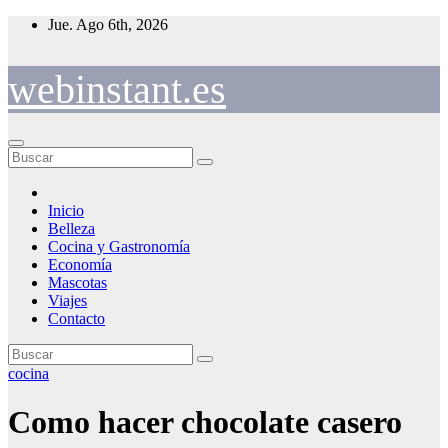
Saltar
Jue. Ago 6th, 2026
al
contenido
webinstant.es
Inicio
Belleza
Cocina y Gastronomía
Economía
Mascotas
Viajes
Contacto
cocina
Como hacer chocolate casero