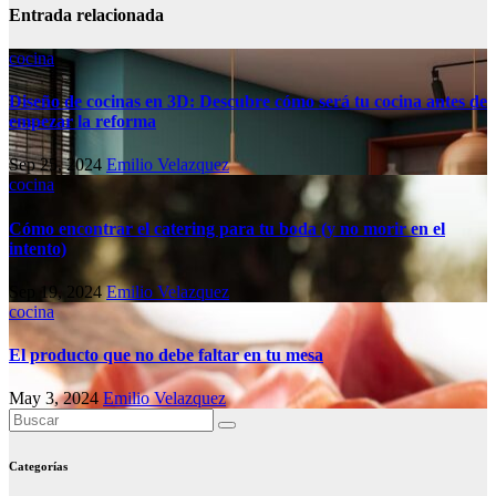
Entrada relacionada
cocina
Diseño de cocinas en 3D: Descubre cómo será tu cocina antes de
empezar la reforma
Sep 25, 2024
Emilio Velazquez
cocina
Cómo encontrar el catering para tu boda (y no morir en el
intento)
Sep 19, 2024
Emilio Velazquez
cocina
El producto que no debe faltar en tu mesa
May 3, 2024
Emilio Velazquez
Categorías