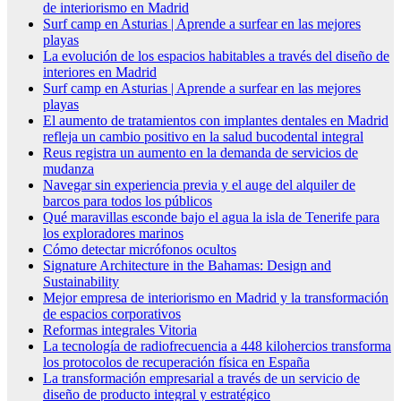
de interiorismo en Madrid
Surf camp en Asturias | Aprende a surfear en las mejores
playas
La evolución de los espacios habitables a través del diseño de
interiores en Madrid
Surf camp en Asturias | Aprende a surfear en las mejores
playas
El aumento de tratamientos con implantes dentales en Madrid
refleja un cambio positivo en la salud bucodental integral
Reus registra un aumento en la demanda de servicios de
mudanza
Navegar sin experiencia previa y el auge del alquiler de
barcos para todos los públicos
Qué maravillas esconde bajo el agua la isla de Tenerife para
los exploradores marinos
Cómo detectar micrófonos ocultos
Signature Architecture in the Bahamas: Design and
Sustainability
Mejor empresa de interiorismo en Madrid y la transformación
de espacios corporativos
Reformas integrales Vitoria
La tecnología de radiofrecuencia a 448 kilohercios transforma
los protocolos de recuperación física en España
La transformación empresarial a través de un servicio de
diseño de producto integral y estratégico