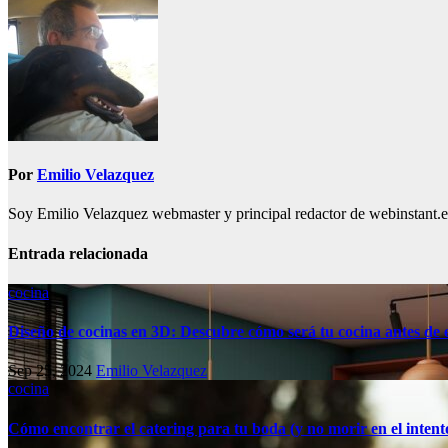
entradas
Por
Emilio Velazquez
Soy Emilio Velazquez webmaster y principal redactor de webinstant.es 
Entrada relacionada
cocina
Diseño de cocinas en 3D: Descubre cómo será tu cocina antes de
Sep 25, 2024
Emilio Velazquez
cocina
Cómo encontrar el catering para tu boda (y no morir en el intent