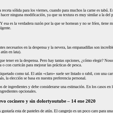
eta sólida para los viernes, cuando para muchos la carne es tabú. Esa 
hacer ninguna modificación, ya que su textura es muy similar a la del p
Y esa es la verdadera razón por la que se hornean y no se fríen, tiene m
ulgente.
tes necesarios en la despensa y la nevera, las empanadillas son increíb
tún en lata).
 que tener en la despensa. Pero hay tantas opciones, ¿cómo elegir? Noso
o con curricán para mejorar las prácticas de pesca.
iquetado como tal. El atún «claro» suele ser listado o rabil, con una ca
ás, la elección se basa en nuestra preferencia personal.
s de ingredientes y debe considerarse una estimación. En los casos en los
ingredientes opcionales.
uevo cocinero y sin dolortyoutube – 14 ene 2020
 gustaría esta de pasteles de atún. El cangrejo es un poco caro para un