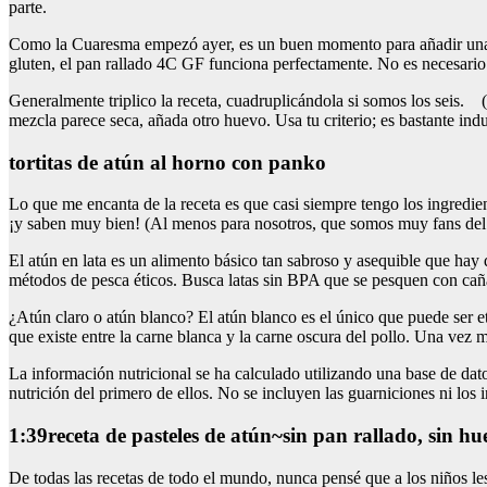
parte.
Como la Cuaresma empezó ayer, es un buen momento para añadir una rec
gluten, el pan rallado 4C GF funciona perfectamente. No es necesario 
Generalmente triplico la receta, cuadruplicándola si somos los seis. (
mezcla parece seca, añada otro huevo. Usa tu criterio; es bastante ind
tortitas de atún al horno con panko
Lo que me encanta de la receta es que casi siempre tengo los ingredien
¡y saben muy bien! (Al menos para nosotros, que somos muy fans del a
El atún en lata es un alimento básico tan sabroso y asequible que hay
métodos de pesca éticos. Busca latas sin BPA que se pesquen con caña 
¿Atún claro o atún blanco? El atún blanco es el único que puede ser et
que existe entre la carne blanca y la carne oscura del pollo. Una vez m
La información nutricional se ha calculado utilizando una base de dato
nutrición del primero de ellos. No se incluyen las guarniciones ni los 
1:39receta de pasteles de atún~sin pan rallado, sin h
De todas las recetas de todo el mundo, nunca pensé que a los niños les