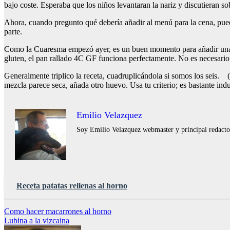
bajo coste. Esperaba que los niños levantaran la nariz y discutieran 
Ahora, cuando pregunto qué debería añadir al menú para la cena, puedo
parte.
Como la Cuaresma empezó ayer, es un buen momento para añadir una rec
gluten, el pan rallado 4C GF funciona perfectamente. No es necesario 
Generalmente triplico la receta, cuadruplicándola si somos los seis. (
mezcla parece seca, añada otro huevo. Usa tu criterio; es bastante ind
Emilio Velazquez
Soy Emilio Velazquez webmaster y principal redactor 
Receta patatas rellenas al horno
Navegación
Como hacer macarrones al horno
Lubina a la vizcaina
de