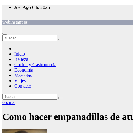
Saltar
Jue. Ago 6th, 2026
al
contenido
webinstant.es
Inicio
Belleza
Cocina y Gastronomía
Economía
Mascotas
Viajes
Contacto
cocina
Como hacer empanadillas de at