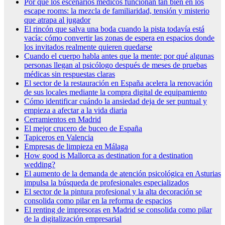
Por qué los escenarios médicos funcionan tan bien en los
escape rooms: la mezcla de familiaridad, tensión y misterio
que atrapa al jugador
El rincón que salva una boda cuando la pista todavía está
vacía: cómo convertir las zonas de espera en espacios donde
los invitados realmente quieren quedarse
Cuando el cuerpo habla antes que la mente: por qué algunas
personas llegan al psicólogo después de meses de pruebas
médicas sin respuestas claras
El sector de la restauración en España acelera la renovación
de sus locales mediante la compra digital de equipamiento
Cómo identificar cuándo la ansiedad deja de ser puntual y
empieza a afectar a la vida diaria
Cerramientos en Madrid
El mejor crucero de buceo de España
Tapiceros en Valencia
Empresas de limpieza en Málaga
How good is Mallorca as destination for a destination
wedding?
El aumento de la demanda de atención psicológica en Asturias
impulsa la búsqueda de profesionales especializados
El sector de la pintura profesional y la alta decoración se
consolida como pilar en la reforma de espacios
El renting de impresoras en Madrid se consolida como pilar
de la digitalización empresarial