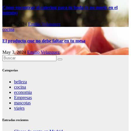
Cómo encontrar el catering para tu boda (y no morir en el
intento)
Sep 19, 2024
Emilio Velazquez
cocina
El producto que no debe faltar en tu mesa
May 3, 2024
Emilio Velazquez
Categorías
belleza
cocina
economia
Empresas
mascotas
viajes
Entradas recientes