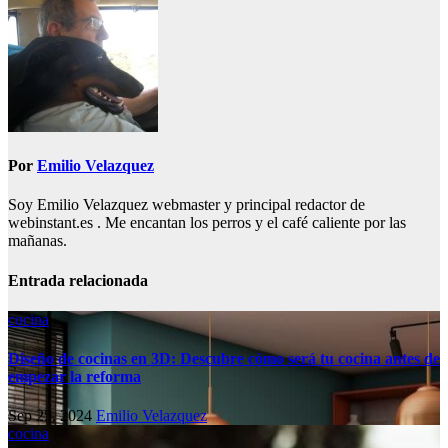
entradas
Por
Emilio Velazquez
Soy Emilio Velazquez webmaster y principal redactor de
webinstant.es . Me encantan los perros y el café caliente por las
mañanas.
Entrada relacionada
cocina
Diseño de cocinas en 3D: Descubre cómo será tu cocina antes de
empezar la reforma
Sep 25, 2024
Emilio Velazquez
cocina