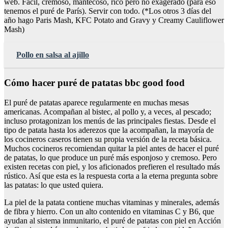
web. Fácil, cremoso, mantecoso, rico pero no exagerado (para eso
tenemos el puré de París). Servir con todo. (*Los otros 3 días del
año hago Paris Mash, KFC Potato and Gravy y Creamy Cauliflower
Mash)
Pollo en salsa al ajillo
Cómo hacer puré de patatas bbc good food
El puré de patatas aparece regularmente en muchas mesas
americanas. Acompañan al bistec, al pollo y, a veces, al pescado;
incluso protagonizan los menús de las principales fiestas. Desde el
tipo de patata hasta los aderezos que la acompañan, la mayoría de
los cocineros caseros tienen su propia versión de la receta básica.
Muchos cocineros recomiendan quitar la piel antes de hacer el puré
de patatas, lo que produce un puré más esponjoso y cremoso. Pero
existen recetas con piel, y los aficionados prefieren el resultado más
rústico. Así que esta es la respuesta corta a la eterna pregunta sobre
las patatas: lo que usted quiera.
La piel de la patata contiene muchas vitaminas y minerales, además
de fibra y hierro. Con un alto contenido en vitaminas C y B6, que
ayudan al sistema inmunitario, el puré de patatas con piel en Acción