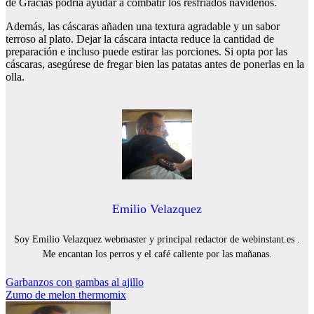
de Gracias podría ayudar a combatir los resfriados navideños.
Además, las cáscaras añaden una textura agradable y un sabor
terroso al plato. Dejar la cáscara intacta reduce la cantidad de
preparación e incluso puede estirar las porciones. Si opta por las
cáscaras, asegúrese de fregar bien las patatas antes de ponerlas en la
olla.
Emilio Velazquez
Soy Emilio Velazquez webmaster y principal redactor de webinstant.es .
Me encantan los perros y el café caliente por las mañanas.
Navegación
Garbanzos con gambas al ajillo
Zumo de melon thermomix
de