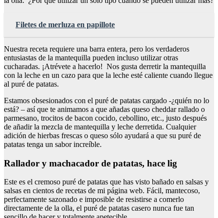
la olla. ¿Por qué utilizar un solo tipo cuando se pueden utilizar más?
Filetes de merluza en papillote
Nuestra receta requiere una barra entera, pero los verdaderos
entusiastas de la mantequilla pueden incluso utilizar otras
cucharadas. ¡Atrévete a hacerlo! Nos gusta derretir la mantequilla
con la leche en un cazo para que la leche esté caliente cuando llegue
al puré de patatas.
Estamos obsesionados con el puré de patatas cargado -¿quién no lo
está? – así que te animamos a que añadas queso cheddar rallado o
parmesano, trocitos de bacon cocido, cebollino, etc., justo después
de añadir la mezcla de mantequilla y leche derretida. Cualquier
adición de hierbas frescas o queso sólo ayudará a que su puré de
patatas tenga un sabor increíble.
Rallador y machacador de patatas, hace lig
Este es el cremoso puré de patatas que has visto bañado en salsas y
salsas en cientos de recetas de mi página web. Fácil, mantecoso,
perfectamente sazonado e imposible de resistirse a comerlo
directamente de la olla, el puré de patatas casero nunca fue tan
sencillo de hacer y totalmente apetecible.