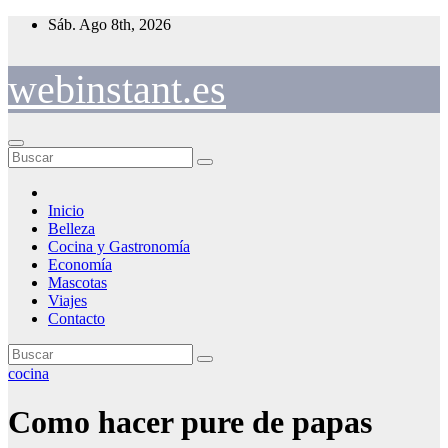
Saltar
Sáb. Ago 8th, 2026
al
contenido
webinstant.es
Inicio
Belleza
Cocina y Gastronomía
Economía
Mascotas
Viajes
Contacto
cocina
Como hacer pure de papas