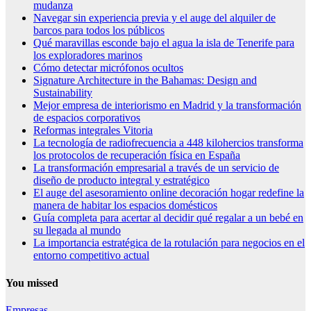
mudanza
Navegar sin experiencia previa y el auge del alquiler de
barcos para todos los públicos
Qué maravillas esconde bajo el agua la isla de Tenerife para
los exploradores marinos
Cómo detectar micrófonos ocultos
Signature Architecture in the Bahamas: Design and
Sustainability
Mejor empresa de interiorismo en Madrid y la transformación
de espacios corporativos
Reformas integrales Vitoria
La tecnología de radiofrecuencia a 448 kilohercios transforma
los protocolos de recuperación física en España
La transformación empresarial a través de un servicio de
diseño de producto integral y estratégico
El auge del asesoramiento online decoración hogar redefine la
manera de habitar los espacios domésticos
Guía completa para acertar al decidir qué regalar a un bebé en
su llegada al mundo
La importancia estratégica de la rotulación para negocios en el
entorno competitivo actual
You missed
Empresas