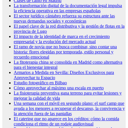
Clases de canto en Madrid
La transformación digital de la documentación legal impulsa
la eficiencia operativa en las empresas españolas
El sector jurídico cántabro refuerza su estructura ante las
nuevas demandas sociales y económicas
El papel clave de la red distributiva y la gestión de flotas en la
provincia de Lugo
El impacto de la identidad de marca en el crecimiento
empresarial y la evolución del mercado actual
El ramo de novia que no busca combinar, sino contar una
historia: flores elegidas por temporada, estilo personal y
recuerdo emocional
La fitoterapia china se consolida en Madrid como alternativa
para el bienestar integral
Armarios a Medida en Sevilla: Diseños Exclusivos para
Aprovechar tu Espacio
Estudio fotográfico en Bilbao
Cómo aprovechar al máximo una escala en puerto
La fisioterapia preventiva gana terreno para evitar lesiones y
mejorar la calidad de vida
Una semana con el móvil en segundo plano: el surf camp que
ayuda a los menores a recuperar el descanso, la convivencia y
la atención fuera de las pantallas
El catering que no aparece en los créditos: cómo la comida
condiciona el ritmo de un rodaje audiovisual