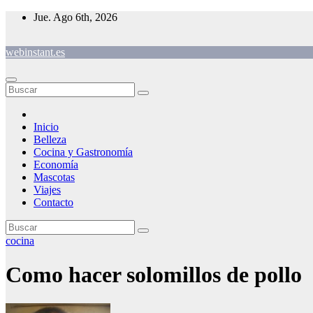
Saltar
Jue. Ago 6th, 2026
al
contenido
webinstant.es
Inicio
Belleza
Cocina y Gastronomía
Economía
Mascotas
Viajes
Contacto
cocina
Como hacer solomillos de pollo