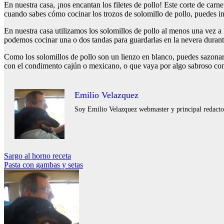
En nuestra casa, ¡nos encantan los filetes de pollo! Este corte de ca
cuando sabes cómo cocinar los trozos de solomillo de pollo, puedes i
En nuestra casa utilizamos los solomillos de pollo al menos una vez 
podemos cocinar una o dos tandas para guardarlas en la nevera durante 
Como los solomillos de pollo son un lienzo en blanco, puedes sazonarl
con el condimento cajún o mexicano, o que vaya por algo sabroso con 
Emilio Velazquez
Soy Emilio Velazquez webmaster y principal redactor 
Navegación
Sargo al horno receta
Pasta con gambas y setas
de
entradas