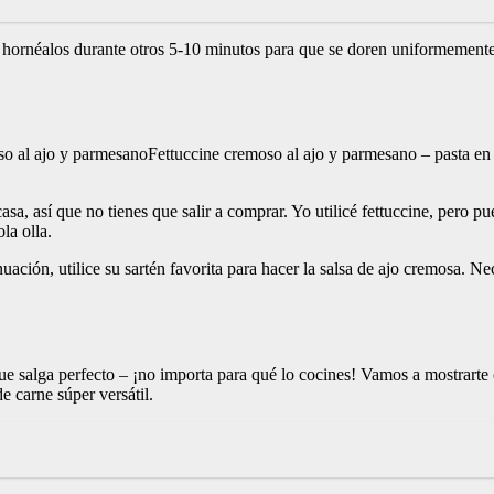
 y hornéalos durante otros 5-10 minutos para que se doren uniformement
moso al ajo y parmesanoFettuccine cremoso al ajo y parmesano – pasta en
a, así que no tienes que salir a comprar. Yo utilicé fettuccine, pero pued
la olla.
uación, utilice su sartén favorita para hacer la salsa de ajo cremosa. Ne
ue salga perfecto – ¡no importa para qué lo cocines! Vamos a mostrarte
de carne súper versátil.