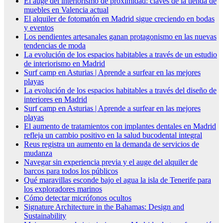
El auge del interiorismo de proximidad: claves de la tienda de
muebles en Valencia actual
El alquiler de fotomatón en Madrid sigue creciendo en bodas
y eventos
Los pendientes artesanales ganan protagonismo en las nuevas
tendencias de moda
La evolución de los espacios habitables a través de un estudio
de interiorismo en Madrid
Surf camp en Asturias | Aprende a surfear en las mejores
playas
La evolución de los espacios habitables a través del diseño de
interiores en Madrid
Surf camp en Asturias | Aprende a surfear en las mejores
playas
El aumento de tratamientos con implantes dentales en Madrid
refleja un cambio positivo en la salud bucodental integral
Reus registra un aumento en la demanda de servicios de
mudanza
Navegar sin experiencia previa y el auge del alquiler de
barcos para todos los públicos
Qué maravillas esconde bajo el agua la isla de Tenerife para
los exploradores marinos
Cómo detectar micrófonos ocultos
Signature Architecture in the Bahamas: Design and
Sustainability