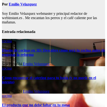
Por
Emilio Velazquez
Soy Emilio Velazquez webmaster y principal redactor de
webinstant.es . Me encantan los perros y el café caliente por las
mañanas.
Entrada relacionada
cocina
Diseño de cocinas en 3D: Descubre cómo será tu cocina antes de
empezar la reforma
Sep 25, 2024
Emilio Velazquez
cocina
Cómo encontrar el catering para tu boda (y no morir en el
intento)
Sep 19, 2024
Emilio Velazquez
cocina
El producto que no debe faltar en tu mesa