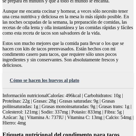
se prepara en minutos y que a todo el mundo le encanta.
Aunque me encanta cocinar y hornear, a veces sólo necesito tener
una cena nutritiva y deliciosa en la mesa lo más rápido posible. En
las noches ocupadas de la semana, la preparación de comidas, las
recetas de olla lenta y olla instantánea y las comidas rápidas y fáciles
como esta receta de tacos son salvadores de la vida.
Estos son mucho mejores que la comida para llevar o los que se
hacen con kits de tacos preenvasados. Están hechos con mi
condimento casero para tacos, que requiere sólo unos pocos
ingredientes y sin conservantes. Son absolutamente frescos y
deliciosos.
Cómo se hacen los huevos al plato
Información nutricionalCalorías: 496kcal | Carbohidratos: 10g |
Proteínas: 22g | Grasas: 28g | Grasas saturadas: 9g | Grasas
poliinsaturadas: 1g | Grasas monoinsaturadas: 9g | Grasas trans: 1g |
Colesterol: 121mg | Sodio: 337mg | Potasio: 833mg | Fibra: 5g |
Azúcar: 3g | Vitamina A: 737IU | Vitamina C: 13mg | Calcio: 54mg |
Hierro: 4mg
Etiqueta nutricional del condimento para tacos