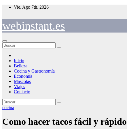
Saltar
Vie. Ago 7th, 2026
al
contenido
webinstant.es
Inicio
Belleza
Cocina y Gastronomía
Economía
Mascotas
Viajes
Contacto
cocina
Como hacer tacos fácil y rápido