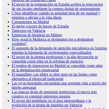
El sector de la restauración en España acelera la renovación
de sus locales mediante la compra digital de equipamiento
Cómo identificar cuándo la ansiedad deja de ser puntual y
empieza a afectar a la vida diaria
Cerramientos en Madrid
El mejor crucero de buceo de España
Tapiceros en Valencia
Empresas de limpieza en Málaga
How good is Mallorca as destination for a destination
wedding?
El aumento de la demanda de atención psicológica en Asturias
impulsa la búsqueda de profesionales especializados
El sector de la pintura profesional y la alta decoración se
consolida como pilar en la reforma de espacios
El renting de impresoras en Madrid se consolida como pilar
de la digitalización empresarial
El maquillaje con glitter se abre paso en las bodas como
alternativa al photocall tradicional
Las joyas heredadas encuentran una segunda vida a través del
diseño artesanal
Las marcas dejan de perseguir tendencias: el nuevo reto
creativo es construir universos propios
El sector del mobiliario en el área metropolitana y la
evolución de la tienda de muebles en Valencia