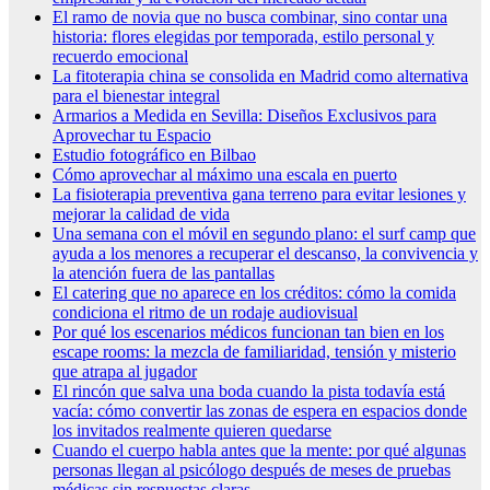
El ramo de novia que no busca combinar, sino contar una
historia: flores elegidas por temporada, estilo personal y
recuerdo emocional
La fitoterapia china se consolida en Madrid como alternativa
para el bienestar integral
Armarios a Medida en Sevilla: Diseños Exclusivos para
Aprovechar tu Espacio
Estudio fotográfico en Bilbao
Cómo aprovechar al máximo una escala en puerto
La fisioterapia preventiva gana terreno para evitar lesiones y
mejorar la calidad de vida
Una semana con el móvil en segundo plano: el surf camp que
ayuda a los menores a recuperar el descanso, la convivencia y
la atención fuera de las pantallas
El catering que no aparece en los créditos: cómo la comida
condiciona el ritmo de un rodaje audiovisual
Por qué los escenarios médicos funcionan tan bien en los
escape rooms: la mezcla de familiaridad, tensión y misterio
que atrapa al jugador
El rincón que salva una boda cuando la pista todavía está
vacía: cómo convertir las zonas de espera en espacios donde
los invitados realmente quieren quedarse
Cuando el cuerpo habla antes que la mente: por qué algunas
personas llegan al psicólogo después de meses de pruebas
médicas sin respuestas claras