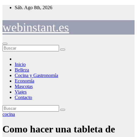
Saltar
Sáb. Ago 8th, 2026
al
contenido
webinstant.es
Inicio
Belleza
Cocina y Gastronomía
Economía
Mascotas
Viajes
Contacto
cocina
Como hacer una tableta de