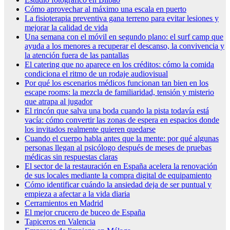
Cómo aprovechar al máximo una escala en puerto
La fisioterapia preventiva gana terreno para evitar lesiones y
mejorar la calidad de vida
Una semana con el móvil en segundo plano: el surf camp que
ayuda a los menores a recuperar el descanso, la convivencia y
la atención fuera de las pantallas
El catering que no aparece en los créditos: cómo la comida
condiciona el ritmo de un rodaje audiovisual
Por qué los escenarios médicos funcionan tan bien en los
escape rooms: la mezcla de familiaridad, tensión y misterio
que atrapa al jugador
El rincón que salva una boda cuando la pista todavía está
vacía: cómo convertir las zonas de espera en espacios donde
los invitados realmente quieren quedarse
Cuando el cuerpo habla antes que la mente: por qué algunas
personas llegan al psicólogo después de meses de pruebas
médicas sin respuestas claras
El sector de la restauración en España acelera la renovación
de sus locales mediante la compra digital de equipamiento
Cómo identificar cuándo la ansiedad deja de ser puntual y
empieza a afectar a la vida diaria
Cerramientos en Madrid
El mejor crucero de buceo de España
Tapiceros en Valencia