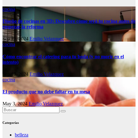
cocina
Diseño de cocinas en 3D: Descubre cómo será tu cocina antes de
empezar la reforma
Sep 25, 2024
Emilio Velazquez
cocina
Cómo encontrar el catering para tu boda (y no morir en el
intento)
Sep 19, 2024
Emilio Velazquez
cocina
El producto que no debe faltar en tu mesa
May 3, 2024
Emilio Velazquez
Categorías
belleza