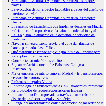
Surf camp en Asturias | Aprende a surfear en las mejores
playas
La evolución de los espacios habitables a través del diseño de
interiores en Madrid
Surf camp en Asturias | Aprende a surfear en las mejores
playas
El aumento de tratamientos con implantes dentales en Madrid
refleja un cambio positivo en la salud bucodental integral
Reus registra un aumento en la demanda de servicios de
mudanza
Navegar sin experiencia previa y el auge del alquiler de
barcos para todos los públicos
Qué maravillas esconde bajo el agua la isla de Tenerife para
los exploradores marinos
Cómo detectar micrófonos ocultos
Signature Architecture in the Bahamas: Design and
Sustainability
Mejor empresa de interiorismo en Madrid y la transformación
de espacios corporativos
Reformas integrales Vitoria
La tecnología de radiofrecuencia a 448 kilohercios transforma
los protocolos de recuperación física en España
La transformación empresarial a través de un servicio de
diseño de producto integral y estratégico
El auge del asesoramiento online decoración hogar redefine la