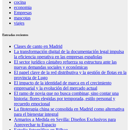
cocina
economia
Empresas
mascotas
viajes
Entradas recientes
Clases de canto en Madrid
La transformación digital de la documentación legal impulsa
la eficiencia operativa en las empresas españolas
El sector jurídico cántabro refuerza su estructura ante las
nuevas demandas sociales y económicas
El papel clave de la red distributiva y la gestión de flotas en la
provincia de Lugo
El impacto de la identidad de marca en el crecimiento
empresarial y la evolución del mercado actual
El ramo de novia que no busca combinar, sino contar una
historia: flores elegidas por temporada, estilo personal y
recuerdo emocional
La fitoterapia china se consolida en Madrid como alternativa
para el bienestar integral
Armarios a Medida en Sevilla: Diseños Exclusivos para
Aprovechar tu Espacio
Estudio fotográfico en Bilbao