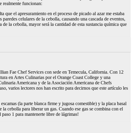
e realmente funcionan:
lta que el apresuramiento en el proceso de picado al azar me estaba
as paredes celulares de la cebolla, causando una cascada de eventos,
a de la cebolla, mayor será la cantidad de esta sustancia química que
Jillian Fae Chef Services con sede en Temecula, California. Con 12
iatura en Artes Culinarias por el Orange Coast College y una
Culinaria Americana y de la Asociación Americana de Chefs
, varios lectores nos han escrito para decirnos que este artículo les
 escamas (la parte blanca firme y jugosa comestible) y la placa basal
de la cebolla para liberar un gas. Cuando ese gas se combina con el
l paso 1 para mantenerte libre de lágrimas!