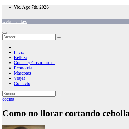
Saltar
Vie. Ago 7th, 2026
al
contenido
webinstant.es
Inicio
Belleza
Cocina y Gastronomía
Economía
Mascotas
Viajes
Contacto
cocina
Como no llorar cortando ceboll