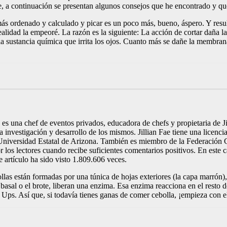
, a continuación se presentan algunos consejos que he encontrado y qu
más ordenado y calculado y picar es un poco más, bueno, áspero. Y resu
alidad la empeoré. La razón es la siguiente: La acción de cortar daña l
la sustancia química que irrita los ojos. Cuanto más se dañe la membran
g es una chef de eventos privados, educadora de chefs y propietaria de 
la investigación y desarrollo de los mismos. Jillian Fae tiene una licenc
Universidad Estatal de Arizona. También es miembro de la Federación 
 lectores cuando recibe suficientes comentarios positivos. En este caso
te artículo ha sido visto 1.809.606 veces.
llas están formadas por una túnica de hojas exteriores (la capa marrón),
 basal o el brote, liberan una enzima. Esa enzima reacciona en el resto 
o. Ups. Así que, si todavía tienes ganas de comer cebolla, ¡empieza con e