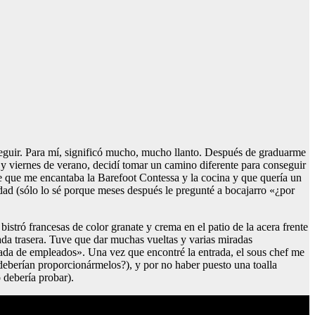
onseguir. Para mí, significó mucho, mucho llanto. Después de graduarme
s y viernes de verano, decidí tomar un camino diferente para conseguir
je que me encantaba la Barefoot Contessa y la cocina y que quería un
idad (sólo lo sé porque meses después le pregunté a bocajarro «¿por
stró francesas de color granate y crema en el patio de la acera frente
rada trasera. Tuve que dar muchas vueltas y varias miradas
ada de empleados». Una vez que encontré la entrada, el sous chef me
 deberían proporcionármelos?), y por no haber puesto una toalla
 debería probar).