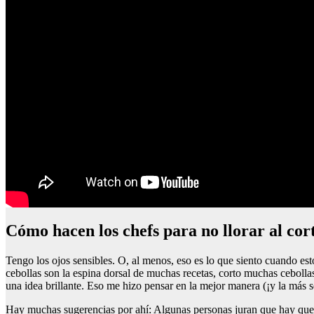
Cómo hacen los chefs para no llorar al cor
Tengo los ojos sensibles. O, al menos, eso es lo que siento cuando es
cebollas son la espina dorsal de muchas recetas, corto muchas ceboll
una idea brillante. Eso me hizo pensar en la mejor manera (¡y la más s
Hay muchas sugerencias por ahí: Algunas personas juran que hay que so