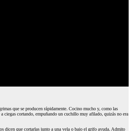
s lágrimas que se producen rápidamente. Cocino mucho y, como las
r a ciegas cortando, empuñando un cuchillo muy afilado, quizás no era
s dicen que cortarlas junto a una vela o bajo el grifo ayuda. Admito