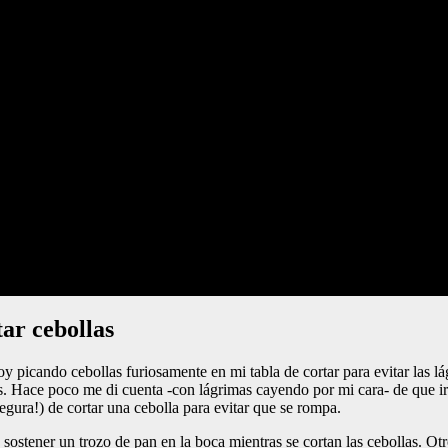
tar cebollas
toy picando cebollas furiosamente en mi tabla de cortar para evitar la
as. Hace poco me di cuenta -con lágrimas cayendo por mi cara- de que i
egura!) de cortar una cebolla para evitar que se rompa.
stener un trozo de pan en la boca mientras se cortan las cebollas. Otro