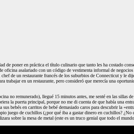
idad de poner en práctica el título culinario que tanto les ha costado c
o de oficina asalariado con un código de vestimenta informal de negocio
 chef de un restaurante francés de los suburbios de Connecticut y le di
para trabajar en un restaurante, pero consideró que merecía una oportun
a no remunerado), llegué 15 minutos antes, me senté en las sillas de bi
briera la puerta principal, porque no me di cuenta de que había una ent
 sus bebés en carritos de bebé demasiado caros para descubrir la «entr
opio juego de cuchillos (¿por qué iba a gastar dinero en cuchillos? ¿No
lizara sobre la mesa de metal (este es un truco genial que todo el mundo