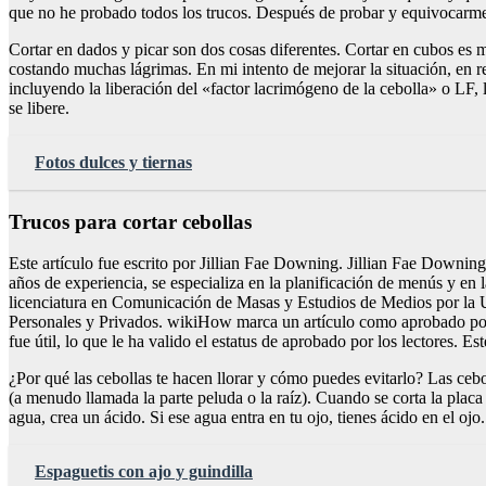
que no he probado todos los trucos. Después de probar y equivocarme
Cortar en dados y picar son dos cosas diferentes. Cortar en cubos es 
costando muchas lágrimas. En mi intento de mejorar la situación, en re
incluyendo la liberación del «factor lacrimógeno de la cebolla» o LF, 
se libere.
Fotos dulces y tiernas
Trucos para cortar cebollas
Este artículo fue escrito por Jillian Fae Downing. Jillian Fae Downin
años de experiencia, se especializa en la planificación de menús y en 
licenciatura en Comunicación de Masas y Estudios de Medios por la 
Personales y Privados. wikiHow marca un artículo como aprobado por los
fue útil, lo que le ha valido el estatus de aprobado por los lectores. Es
¿Por qué las cebollas te hacen llorar y cómo puedes evitarlo? Las cebo
(a menudo llamada la parte peluda o la raíz). Cuando se corta la placa
agua, crea un ácido. Si ese agua entra en tu ojo, tienes ácido en el oj
Espaguetis con ajo y guindilla