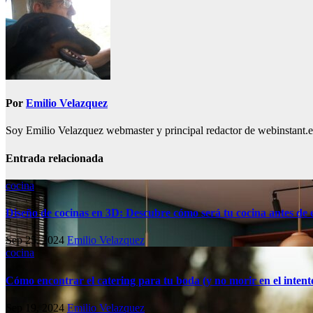
Por
Emilio Velazquez
Soy Emilio Velazquez webmaster y principal redactor de webinstant.es 
Entrada relacionada
cocina
Diseño de cocinas en 3D: Descubre cómo será tu cocina antes de
Sep 25, 2024
Emilio Velazquez
cocina
Cómo encontrar el catering para tu boda (y no morir en el intent
Sep 19, 2024
Emilio Velazquez