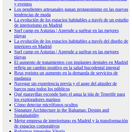
y eventos
Los pendientes artesanales ganan protagonismo en las nuevas
tendencias de moda
La evolución de los espacios habitables a través de un estudio
de interiorismo en Madrid
Surf camp en Asturias | Aprende a surfear en las mejores
playas
La evolución de los espacios habitables a través del diseño de
interiores en Madrid
Surf camp en Asturias | Aprende a surfear en las mejores
playas
El aumento de tratamientos con implantes dentales en Madrid
refleja un cambio positivo en la salud bucodental integral
Reus registra un aumento en la demanda de servicios de
mudanza
Navegar sin experiencia previa y el auge del alquiler de
barcos para todos los públicos
Qué maravillas esconde bajo el agua la isla de Tenerife para
los exploradores marinos
Cómo detectar micrófonos ocultos
Signature Architecture in the Bahamas: Design and
Sustainability
Mejor empresa de interiorismo en Madrid y la transformación
de espacios corporativos
Reformas integrales Vitoria