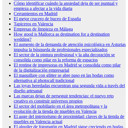
Cómo identificar cuándo la ansiedad deja de ser puntual y
empieza a afectar a la vida diaria
Cerramientos en Madrid
El mejor crucero de buceo de España
Tapiceros en Valencia
Empresas de limpieza en Málaga
How good is Mallorca as destination for a destination
wedding?
El aumento de la demanda de atención psicológica en Asturias
impulsa la búsqueda de profesionales especializados
El sector de la pintura profesional y la alta decoración se
consolida como pilar en la reforma de espacios
El renting de impresoras en Madrid se consolida como pilar
de la digitalización empresarial
El maquillaje con glitter se abre paso en las bodas como
alternativa al photocall tradicional
Las joyas heredadas encuentran una segunda vida a través del
diseño artesanal
Las marcas dejan de perseguir tendencias: el nuevo reto
creativo es construir universos propios
El sector del mobiliario en el área metropolitana y la
evolución de la tienda de muebles en Valencia
El auge del interiorismo de proximidad: claves de la tienda de
muebles en Valencia actual
El alquiler de fotomatón en Madrid sigue creciendo en bodas