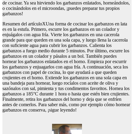
de cocinar. Ya sea hirviendo los garbanzos enlatados, horneándolos,
o cocinándolos en el microondas, ¡puedes preparar tus propios
garbanzos!
Resumen del artículoXUna forma de cocinar los garbanzos en lata
es en la estufa. Primero, escurre los garbanzos en un colador y
enjuágalos con agua fría. Vierte los garbanzos en una cacerola
grande para que queden en una sola capa, y luego llena la cacerola
con suficiente agua para cubrir los garbanzos. Calienta los
garbanzos a fuego medio durante 5 minutos. Por último, escurre los
garbanzos en un colador y pásalos a un bol. También puedes
hornear los garbanzos enlatados en el horno. Empieza por escurrir
los garbanzos y enjuagarlos con agua fría. A continuación, seca los
garbanzos con papel de cocina, lo que ayudará a que queden
crujientes en el horno. Extiende los garbanzos en una sola capa en
una bandeja para hornear, luego rocíalos con aceite de oliva y
sazónalos con sal, pimienta y tus condimentos favoritos. Hornea los
garbanzos a 185°C durante 1 hora o hasta que estén bien crujientes.
Finalmente, retira los garbanzos del horno y deja que se enfríen
antes de comerlos. Para saber más, como por ejemplo cómo hornear
garbanzos en conserva, ¡sigue leyendo!