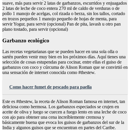
suave, más para servir 2 latas de garbanzos, escurridos y enjuagados
2 latas de leche de coco entera 270 ml de caldo de verduras o de
pollo 1 manojo de acelgas, col rizada o berza, sin los tallos, cortado
en trozos pequeños 1 manojo pequeño de hojas de menta, para
servir Yogur, para servir (opcional) Pan de pita, lavash u otro pan
plano tostado, para servir (opcional)
Garbanzo ecológico
Las recetas vegetarianas que se pueden hacer en una sola olla o
sartén pueden venir muy bien en los próximos días. Aquí tienes una
selección de cosas estupendas para cocinar, entre ellas el guiso de
garbanzos con coco y cúrcuma de Alison Roman que se convirtió en
una sensación de internet conocida como #thestew.
Como hacer fumet de pescado para paella
Este es #thestew, la receta de Alison Roman famosa en internet, tan
deliciosa como hermosa. Los garbanzos especiados se crujen en
aceite de oliva y luego se cuecen a fuego lento en una leche de coco
con ajo para obtener una cena increíblemente cremosa y
básicamente buena que evoca los guisos de garbanzos del sur de la
India y algunos guisos que se encuentran en partes del Caribe.