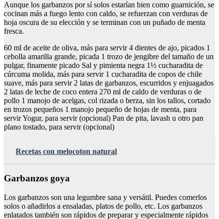
Aunque los garbanzos por sí solos estarían bien como guarnición, se
cocinan más a fuego lento con caldo, se refuerzan con verduras de
hoja oscura de su elección y se terminan con un puñado de menta
fresca.
60 ml de aceite de oliva, más para servir 4 dientes de ajo, picados 1
cebolla amarilla grande, picada 1 trozo de jengibre del tamaño de un
pulgar, finamente picado Sal y pimienta negra 1½ cucharadita de
cúrcuma molida, más para servir 1 cucharadita de copos de chile
suave, más para servir 2 latas de garbanzos, escurridos y enjuagados
2 latas de leche de coco entera 270 ml de caldo de verduras o de
pollo 1 manojo de acelgas, col rizada o berza, sin los tallos, cortado
en trozos pequeños 1 manojo pequeño de hojas de menta, para
servir Yogur, para servir (opcional) Pan de pita, lavash u otro pan
plano tostado, para servir (opcional)
Recetas con melocoton natural
Garbanzos goya
Los garbanzos son una legumbre sana y versátil. Puedes comerlos
solos o añadirlos a ensaladas, platos de pollo, etc. Los garbanzos
enlatados también son rápidos de preparar y especialmente rápidos