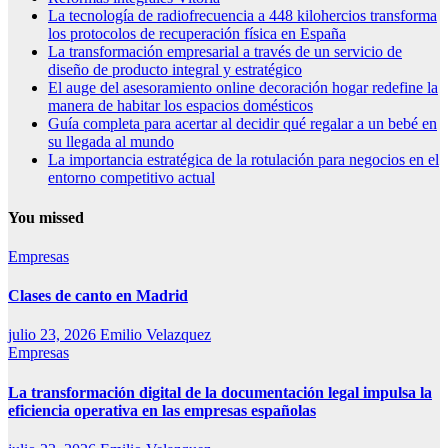
La tecnología de radiofrecuencia a 448 kilohercios transforma
los protocolos de recuperación física en España
La transformación empresarial a través de un servicio de
diseño de producto integral y estratégico
El auge del asesoramiento online decoración hogar redefine la
manera de habitar los espacios domésticos
Guía completa para acertar al decidir qué regalar a un bebé en
su llegada al mundo
La importancia estratégica de la rotulación para negocios en el
entorno competitivo actual
You missed
Empresas
Clases de canto en Madrid
julio 23, 2026
Emilio Velazquez
Empresas
La transformación digital de la documentación legal impulsa la
eficiencia operativa en las empresas españolas