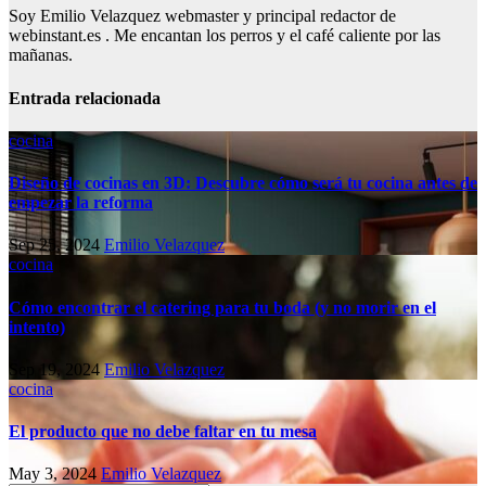
Soy Emilio Velazquez webmaster y principal redactor de
webinstant.es . Me encantan los perros y el café caliente por las
mañanas.
Entrada relacionada
cocina
Diseño de cocinas en 3D: Descubre cómo será tu cocina antes de
empezar la reforma
Sep 25, 2024
Emilio Velazquez
cocina
Cómo encontrar el catering para tu boda (y no morir en el
intento)
Sep 19, 2024
Emilio Velazquez
cocina
El producto que no debe faltar en tu mesa
May 3, 2024
Emilio Velazquez