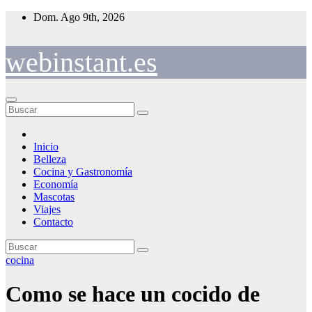
Saltar
Dom. Ago 9th, 2026
al
contenido
webinstant.es
Inicio
Belleza
Cocina y Gastronomía
Economía
Mascotas
Viajes
Contacto
cocina
Como se hace un cocido de