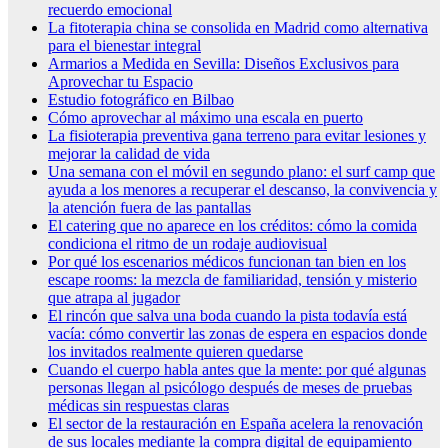
recuerdo emocional
La fitoterapia china se consolida en Madrid como alternativa
para el bienestar integral
Armarios a Medida en Sevilla: Diseños Exclusivos para
Aprovechar tu Espacio
Estudio fotográfico en Bilbao
Cómo aprovechar al máximo una escala en puerto
La fisioterapia preventiva gana terreno para evitar lesiones y
mejorar la calidad de vida
Una semana con el móvil en segundo plano: el surf camp que
ayuda a los menores a recuperar el descanso, la convivencia y
la atención fuera de las pantallas
El catering que no aparece en los créditos: cómo la comida
condiciona el ritmo de un rodaje audiovisual
Por qué los escenarios médicos funcionan tan bien en los
escape rooms: la mezcla de familiaridad, tensión y misterio
que atrapa al jugador
El rincón que salva una boda cuando la pista todavía está
vacía: cómo convertir las zonas de espera en espacios donde
los invitados realmente quieren quedarse
Cuando el cuerpo habla antes que la mente: por qué algunas
personas llegan al psicólogo después de meses de pruebas
médicas sin respuestas claras
El sector de la restauración en España acelera la renovación
de sus locales mediante la compra digital de equipamiento