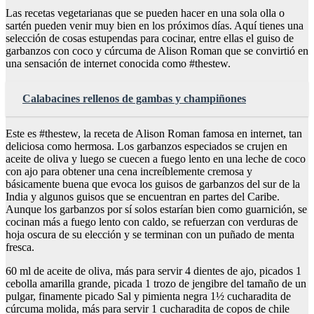
Las recetas vegetarianas que se pueden hacer en una sola olla o
sartén pueden venir muy bien en los próximos días. Aquí tienes una
selección de cosas estupendas para cocinar, entre ellas el guiso de
garbanzos con coco y cúrcuma de Alison Roman que se convirtió en
una sensación de internet conocida como #thestew.
Calabacines rellenos de gambas y champiñones
Este es #thestew, la receta de Alison Roman famosa en internet, tan
deliciosa como hermosa. Los garbanzos especiados se crujen en
aceite de oliva y luego se cuecen a fuego lento en una leche de coco
con ajo para obtener una cena increíblemente cremosa y
básicamente buena que evoca los guisos de garbanzos del sur de la
India y algunos guisos que se encuentran en partes del Caribe.
Aunque los garbanzos por sí solos estarían bien como guarnición, se
cocinan más a fuego lento con caldo, se refuerzan con verduras de
hoja oscura de su elección y se terminan con un puñado de menta
fresca.
60 ml de aceite de oliva, más para servir 4 dientes de ajo, picados 1
cebolla amarilla grande, picada 1 trozo de jengibre del tamaño de un
pulgar, finamente picado Sal y pimienta negra 1½ cucharadita de
cúrcuma molida, más para servir 1 cucharadita de copos de chile