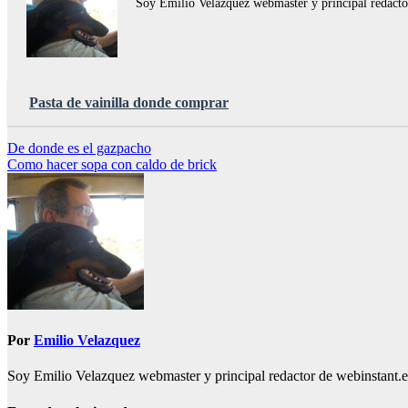
Soy Emilio Velazquez webmaster y principal redactor 
Pasta de vainilla donde comprar
Navegación
De donde es el gazpacho
Como hacer sopa con caldo de brick
de
entradas
Por
Emilio Velazquez
Soy Emilio Velazquez webmaster y principal redactor de webinstant.es 