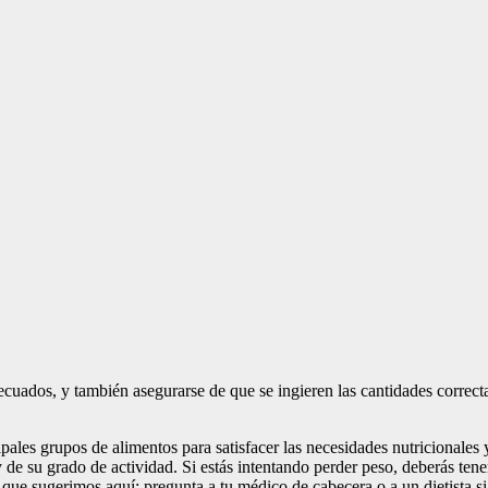
decuados, y también asegurarse de que se ingieren las cantidades corre
pales grupos de alimentos para satisfacer las necesidades nutricionales
de su grado de actividad. Si estás intentando perder peso, deberás tene
e sugerimos aquí; pregunta a tu médico de cabecera o a un dietista si