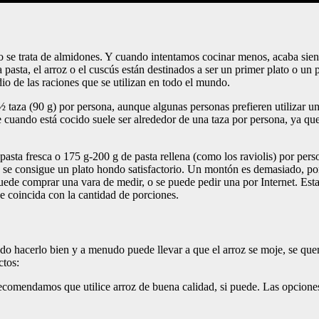
e trata de almidones. Y cuando intentamos cocinar menos, acaba siendo 
pasta, el arroz o el cuscús están destinados a ser un primer plato o un p
o de las raciones que se utilizan en todo el mundo.
½ taza (90 g) por persona, aunque algunas personas prefieren utilizar 
 cuando está cocido suele ser alrededor de una taza por persona, ya que
asta fresca o 175 g-200 g de pasta rellena (como los raviolis) por perso
 se consigue un plato hondo satisfactorio. Un montón es demasiado, por
 puede comprar una vara de medir, o se puede pedir una por Internet. Es
e coincida con la cantidad de porciones.
do hacerlo bien y a menudo puede llevar a que el arroz se moje, se queme 
ctos:
recomendamos que utilice arroz de buena calidad, si puede. Las opcione