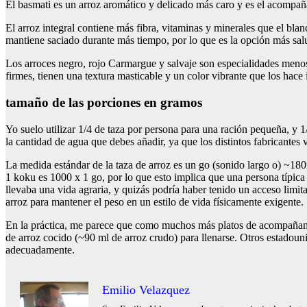
El basmati es un arroz aromático y delicado más caro y es el acompañ
El arroz integral contiene más fibra, vitaminas y minerales que el bla
mantiene saciado durante más tiempo, por lo que es la opción más salud
Los arroces negro, rojo Carmargue y salvaje son especialidades menos
firmes, tienen una textura masticable y un color vibrante que los hace 
tamaño de las porciones en gramos
Yo suelo utilizar 1/4 de taza por persona para una ración pequeña, y 
la cantidad de agua que debes añadir, ya que los distintos fabricantes
La medida estándar de la taza de arroz es un go (sonido largo o) ~1
1 koku es 1000 x 1 go, por lo que esto implica que una persona típic
llevaba una vida agraria, y quizás podría haber tenido un acceso limi
arroz para mantener el peso en un estilo de vida físicamente exigente.
En la práctica, me parece que como muchos más platos de acompañami
de arroz cocido (~90 ml de arroz crudo) para llenarse. Otros estadoun
adecuadamente.
Emilio Velazquez