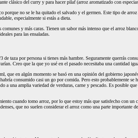
ante clásico del curry y para hacer pilaf (arroz aromatizado con especi
nco porque no se le ha quitado el salvado y el germen. Este tipo de arr
able, especialmente si estás a dieta.
 comunes y más caras. Tienen un sabor más intenso que el arroz blanco 
ideales para las ensaladas.
1/3 de taza por persona si tienes más hambre. Seguramente querrás consu
 varían. Creo que la que yo usé en el pasado necesitaba una cantidad igu
80ml, que en algún momento se basó en una opinión del gobierno japonés
a habría consumido casi un go por comida. Pero esto probablemente se ha
tado a una amplia variedad de verduras, carne y pescado. Es posible qu
ento cuando tomo arroz, por lo que estoy más que satisfecho con un c
idenses, que no suelen considerar el arroz como una parte importante d