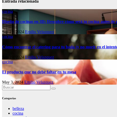
Entrada relacionada
cocina
Diseño de cocinas en 3D: Descubre cómo será tu cocina antes de
Sep 25, 2024
Emilio Velazquez
cocina
Cómo encontrar el catering para tu boda (y no morir en el intent
Sep 19, 2024
Emilio Velazquez
cocina
El producto que no debe faltar en tu mesa
May 3, 2024
Emilio Velazquez
Categorías
belleza
cocina