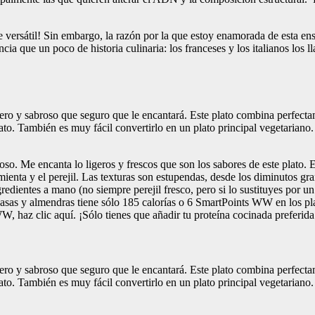
versátil! Sin embargo, la razón por la que estoy enamorada de esta ensa
ia que un poco de historia culinaria: los franceses y los italianos los 
ero y sabroso que seguro que le encantará. Este plato combina perfectam
ato. También es muy fácil convertirlo en un plato principal vegetariano.
cioso. Me encanta lo ligeros y frescos que son los sabores de este plato. 
imienta y el perejil. Las texturas son estupendas, desde los diminutos g
redientes a mano (no siempre perejil fresco, pero si lo sustituyes por un 
 pasas y almendras tiene sólo 185 calorías o 6 SmartPoints WW en los 
W, haz clic aquí. ¡Sólo tienes que añadir tu proteína cocinada preferida
ero y sabroso que seguro que le encantará. Este plato combina perfectam
ato. También es muy fácil convertirlo en un plato principal vegetariano.