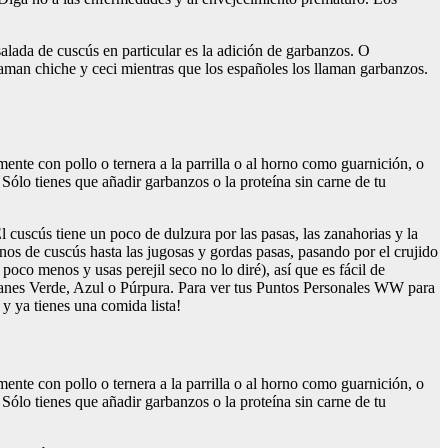
lada de cuscús en particular es la adición de garbanzos. O
llaman chiche y ceci mientras que los españoles los llaman garbanzos.
ente con pollo o ternera a la parrilla o al horno como guarnición, o
 Sólo tienes que añadir garbanzos o la proteína sin carne de tu
El cuscús tiene un poco de dulzura por las pasas, las zanahorias y la
ranos de cuscús hasta las jugosas y gordas pasas, pasando por el crujido
poco menos y usas perejil seco no lo diré), así que es fácil de
planes Verde, Azul o Púrpura. Para ver tus Puntos Personales WW para
 y ya tienes una comida lista!
ente con pollo o ternera a la parrilla o al horno como guarnición, o
 Sólo tienes que añadir garbanzos o la proteína sin carne de tu