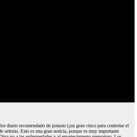
lor diario recomendado de potasio (¡un gran cinco para controlar el
de selenio. Esto es una gran noticia, porque es muy importante
l. Diga no a las enfermedades y al envejecimiento prematuro. Los