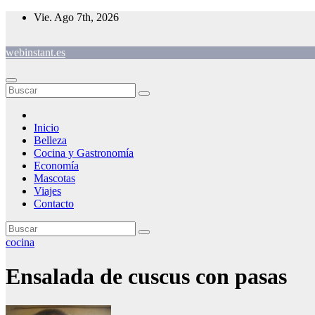
Saltar
Vie. Ago 7th, 2026
al
contenido
webinstant.es
Inicio
Belleza
Cocina y Gastronomía
Economía
Mascotas
Viajes
Contacto
cocina
Ensalada de cuscus con pasas