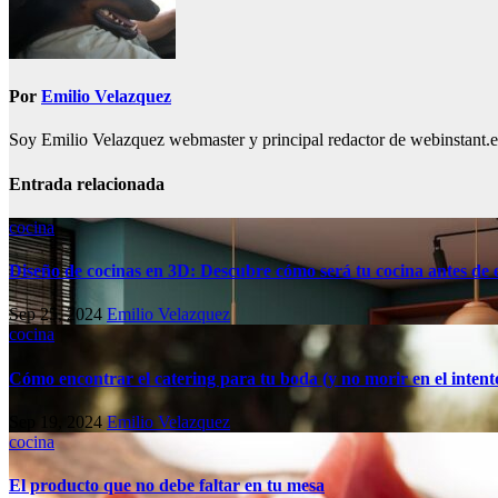
Por
Emilio Velazquez
Soy Emilio Velazquez webmaster y principal redactor de webinstant.es 
Entrada relacionada
cocina
Diseño de cocinas en 3D: Descubre cómo será tu cocina antes de
Sep 25, 2024
Emilio Velazquez
cocina
Cómo encontrar el catering para tu boda (y no morir en el intent
Sep 19, 2024
Emilio Velazquez
cocina
El producto que no debe faltar en tu mesa