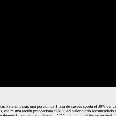
ar. Para empezar, una porción de 1 taza de cuscús aporta el 39% del va
demás, esa misma ración proporciona el 61% del valor diario recomendado 
incipalmente las que quieren alterar el ADN y la composición estructura