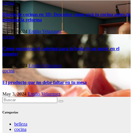
cocina
Diseño de cocinas en 3D: Descubre cómo será tu cocina antes de
empezar la reforma
Sep 25, 2024
Emilio Velazquez
cocina
Cómo encontrar el catering para tu boda (y no morir en el
intento)
Sep 19, 2024
Emilio Velazquez
cocina
El producto que no debe faltar en tu mesa
May 3, 2024
Emilio Velazquez
Categorías
belleza
cocina