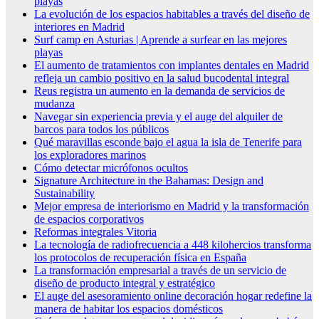
playas
La evolución de los espacios habitables a través del diseño de
interiores en Madrid
Surf camp en Asturias | Aprende a surfear en las mejores
playas
El aumento de tratamientos con implantes dentales en Madrid
refleja un cambio positivo en la salud bucodental integral
Reus registra un aumento en la demanda de servicios de
mudanza
Navegar sin experiencia previa y el auge del alquiler de
barcos para todos los públicos
Qué maravillas esconde bajo el agua la isla de Tenerife para
los exploradores marinos
Cómo detectar micrófonos ocultos
Signature Architecture in the Bahamas: Design and
Sustainability
Mejor empresa de interiorismo en Madrid y la transformación
de espacios corporativos
Reformas integrales Vitoria
La tecnología de radiofrecuencia a 448 kilohercios transforma
los protocolos de recuperación física en España
La transformación empresarial a través de un servicio de
diseño de producto integral y estratégico
El auge del asesoramiento online decoración hogar redefine la
manera de habitar los espacios domésticos