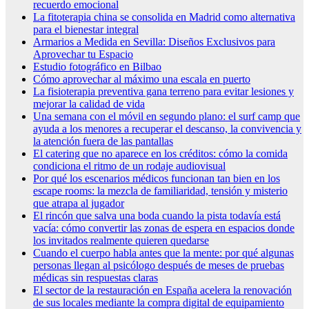
recuerdo emocional
La fitoterapia china se consolida en Madrid como alternativa
para el bienestar integral
Armarios a Medida en Sevilla: Diseños Exclusivos para
Aprovechar tu Espacio
Estudio fotográfico en Bilbao
Cómo aprovechar al máximo una escala en puerto
La fisioterapia preventiva gana terreno para evitar lesiones y
mejorar la calidad de vida
Una semana con el móvil en segundo plano: el surf camp que
ayuda a los menores a recuperar el descanso, la convivencia y
la atención fuera de las pantallas
El catering que no aparece en los créditos: cómo la comida
condiciona el ritmo de un rodaje audiovisual
Por qué los escenarios médicos funcionan tan bien en los
escape rooms: la mezcla de familiaridad, tensión y misterio
que atrapa al jugador
El rincón que salva una boda cuando la pista todavía está
vacía: cómo convertir las zonas de espera en espacios donde
los invitados realmente quieren quedarse
Cuando el cuerpo habla antes que la mente: por qué algunas
personas llegan al psicólogo después de meses de pruebas
médicas sin respuestas claras
El sector de la restauración en España acelera la renovación
de sus locales mediante la compra digital de equipamiento