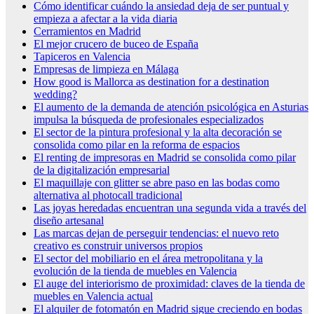
Cómo identificar cuándo la ansiedad deja de ser puntual y
empieza a afectar a la vida diaria
Cerramientos en Madrid
El mejor crucero de buceo de España
Tapiceros en Valencia
Empresas de limpieza en Málaga
How good is Mallorca as destination for a destination
wedding?
El aumento de la demanda de atención psicológica en Asturias
impulsa la búsqueda de profesionales especializados
El sector de la pintura profesional y la alta decoración se
consolida como pilar en la reforma de espacios
El renting de impresoras en Madrid se consolida como pilar
de la digitalización empresarial
El maquillaje con glitter se abre paso en las bodas como
alternativa al photocall tradicional
Las joyas heredadas encuentran una segunda vida a través del
diseño artesanal
Las marcas dejan de perseguir tendencias: el nuevo reto
creativo es construir universos propios
El sector del mobiliario en el área metropolitana y la
evolución de la tienda de muebles en Valencia
El auge del interiorismo de proximidad: claves de la tienda de
muebles en Valencia actual
El alquiler de fotomatón en Madrid sigue creciendo en bodas