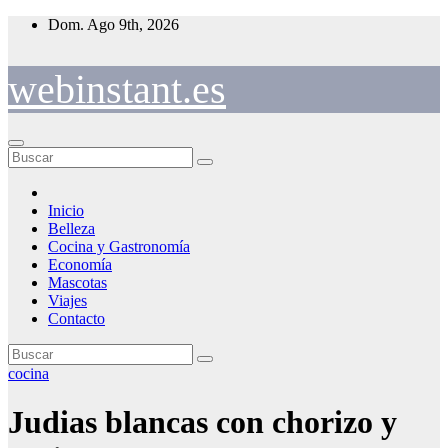
Saltar
Dom. Ago 9th, 2026
al
contenido
webinstant.es
Inicio
Belleza
Cocina y Gastronomía
Economía
Mascotas
Viajes
Contacto
cocina
Judias blancas con chorizo y