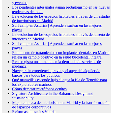
y eventos
Los pendientes artesanales ganan protagonismo en las nuevas
tendencias de moda
La evolución de los espacios habitables a través de un estudio
de interiorismo en Madrid
Surf camp en Asturias | Aprende a surfear en las mejores
playas
La evolución de los espacios habitables a través del diseño de
interiores en Madrid
Surf camp en Asturias | Aprende a surfear en las mejores
playas
El aumento de tratamientos con implantes dentales en Madrid
refleja un cambio positivo en la salud bucodental integral
Reus registra un aumento en la demanda de servicios de
mudanza
Navegar sin experiencia previa y el auge del alquiler de
barcos para todos los públicos
Qué maravillas esconde bajo el agua la isla de Tenerife para
los exploradores marinos
Cómo detectar micrófonos ocultos
Signature Architecture in the Bahamas: Design and
Sustainability
Mejor empresa de interiorismo en Madrid y la transformación
de espacios corporativos
Reformas integrales Vitoria