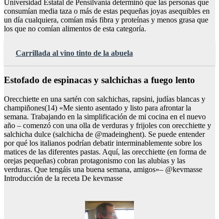
Universidad Estatal de Pensilvania determinó que las personas que
consumían media taza o más de estas pequeñas joyas asequibles en
un día cualquiera, comían más fibra y proteínas y menos grasa que
los que no comían alimentos de esta categoría.
Carrillada al vino tinto de la abuela
Estofado de espinacas y salchichas a fuego lento
Orecchiette en una sartén con salchichas, rapsini, judías blancas y
champiñones(14) «Me siento asentado y listo para afrontar la
semana. Trabajando en la simplificación de mi cocina en el nuevo
año – comenzó con una olla de verduras y frijoles con orecchiette y
salchicha dulce (salchicha de @madeinghent). Se puede entender
por qué los italianos podrían debatir interminablemente sobre los
matices de las diferentes pastas. Aquí, las orecchiette (en forma de
orejas pequeñas) cobran protagonismo con las alubias y las
verduras. Que tengáis una buena semana, amigos»– @kevmasse
Introducción de la receta De kevmasse