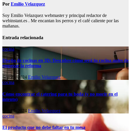
Por
Emilio Velazquez
Soy Emilio Velazquez webmaster y principal redactor de
webinstant.es . Me encantan los perros y el café caliente por las
mañanas.
Entrada relacionada
cocina
Diseño de cocinas en 3D: Descubre cómo será tu cocina antes de
empezar la reforma
Sep 25, 2024
Emilio Velazquez
cocina
Cómo encontrar el catering para tu boda (y no morir en el
intento)
Sep 19, 2024
Emilio Velazquez
cocina
El producto que no debe faltar en tu mesa