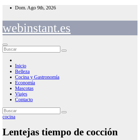
Saltar
Dom. Ago 9th, 2026
al
contenido
webinstant.es
Inicio
Belleza
Cocina y Gastronomía
Economía
Mascotas
Viajes
Contacto
cocina
Lentejas tiempo de cocción