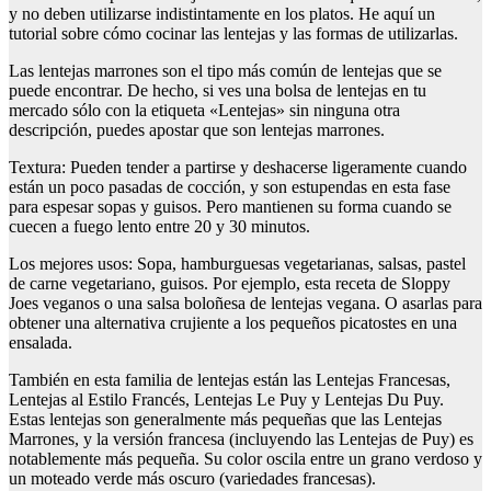
y no deben utilizarse indistintamente en los platos. He aquí un
tutorial sobre cómo cocinar las lentejas y las formas de utilizarlas.
Las lentejas marrones son el tipo más común de lentejas que se
puede encontrar. De hecho, si ves una bolsa de lentejas en tu
mercado sólo con la etiqueta «Lentejas» sin ninguna otra
descripción, puedes apostar que son lentejas marrones.
Textura: Pueden tender a partirse y deshacerse ligeramente cuando
están un poco pasadas de cocción, y son estupendas en esta fase
para espesar sopas y guisos. Pero mantienen su forma cuando se
cuecen a fuego lento entre 20 y 30 minutos.
Los mejores usos: Sopa, hamburguesas vegetarianas, salsas, pastel
de carne vegetariano, guisos. Por ejemplo, esta receta de Sloppy
Joes veganos o una salsa boloñesa de lentejas vegana. O asarlas para
obtener una alternativa crujiente a los pequeños picatostes en una
ensalada.
También en esta familia de lentejas están las Lentejas Francesas,
Lentejas al Estilo Francés, Lentejas Le Puy y Lentejas Du Puy.
Estas lentejas son generalmente más pequeñas que las Lentejas
Marrones, y la versión francesa (incluyendo las Lentejas de Puy) es
notablemente más pequeña. Su color oscila entre un grano verdoso y
un moteado verde más oscuro (variedades francesas).