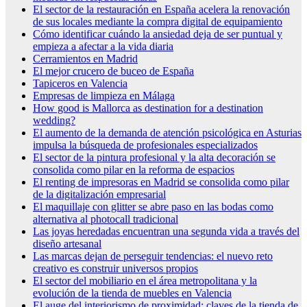
El sector de la restauración en España acelera la renovación
de sus locales mediante la compra digital de equipamiento
Cómo identificar cuándo la ansiedad deja de ser puntual y
empieza a afectar a la vida diaria
Cerramientos en Madrid
El mejor crucero de buceo de España
Tapiceros en Valencia
Empresas de limpieza en Málaga
How good is Mallorca as destination for a destination
wedding?
El aumento de la demanda de atención psicológica en Asturias
impulsa la búsqueda de profesionales especializados
El sector de la pintura profesional y la alta decoración se
consolida como pilar en la reforma de espacios
El renting de impresoras en Madrid se consolida como pilar
de la digitalización empresarial
El maquillaje con glitter se abre paso en las bodas como
alternativa al photocall tradicional
Las joyas heredadas encuentran una segunda vida a través del
diseño artesanal
Las marcas dejan de perseguir tendencias: el nuevo reto
creativo es construir universos propios
El sector del mobiliario en el área metropolitana y la
evolución de la tienda de muebles en Valencia
El auge del interiorismo de proximidad: claves de la tienda de