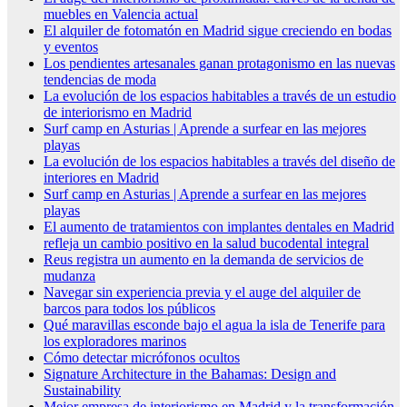
muebles en Valencia actual
El alquiler de fotomatón en Madrid sigue creciendo en bodas
y eventos
Los pendientes artesanales ganan protagonismo en las nuevas
tendencias de moda
La evolución de los espacios habitables a través de un estudio
de interiorismo en Madrid
Surf camp en Asturias | Aprende a surfear en las mejores
playas
La evolución de los espacios habitables a través del diseño de
interiores en Madrid
Surf camp en Asturias | Aprende a surfear en las mejores
playas
El aumento de tratamientos con implantes dentales en Madrid
refleja un cambio positivo en la salud bucodental integral
Reus registra un aumento en la demanda de servicios de
mudanza
Navegar sin experiencia previa y el auge del alquiler de
barcos para todos los públicos
Qué maravillas esconde bajo el agua la isla de Tenerife para
los exploradores marinos
Cómo detectar micrófonos ocultos
Signature Architecture in the Bahamas: Design and
Sustainability
Mejor empresa de interiorismo en Madrid y la transformación