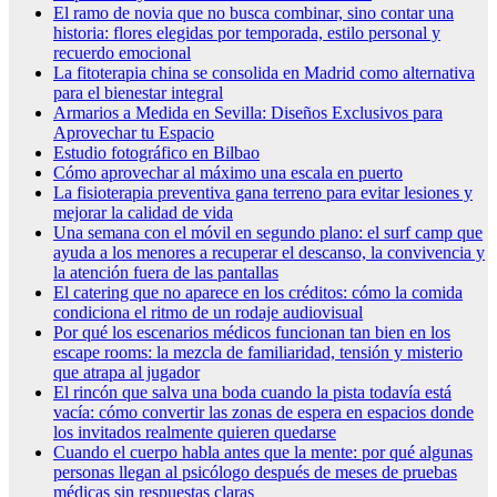
El ramo de novia que no busca combinar, sino contar una
historia: flores elegidas por temporada, estilo personal y
recuerdo emocional
La fitoterapia china se consolida en Madrid como alternativa
para el bienestar integral
Armarios a Medida en Sevilla: Diseños Exclusivos para
Aprovechar tu Espacio
Estudio fotográfico en Bilbao
Cómo aprovechar al máximo una escala en puerto
La fisioterapia preventiva gana terreno para evitar lesiones y
mejorar la calidad de vida
Una semana con el móvil en segundo plano: el surf camp que
ayuda a los menores a recuperar el descanso, la convivencia y
la atención fuera de las pantallas
El catering que no aparece en los créditos: cómo la comida
condiciona el ritmo de un rodaje audiovisual
Por qué los escenarios médicos funcionan tan bien en los
escape rooms: la mezcla de familiaridad, tensión y misterio
que atrapa al jugador
El rincón que salva una boda cuando la pista todavía está
vacía: cómo convertir las zonas de espera en espacios donde
los invitados realmente quieren quedarse
Cuando el cuerpo habla antes que la mente: por qué algunas
personas llegan al psicólogo después de meses de pruebas
médicas sin respuestas claras