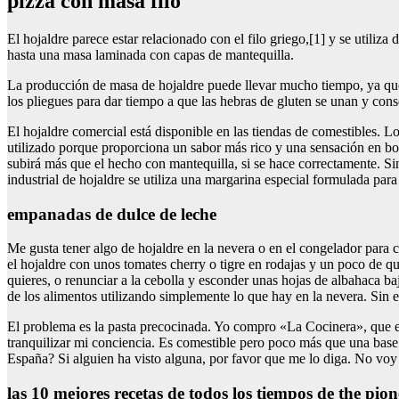
pizza con masa filo
El hojaldre parece estar relacionado con el filo griego,[1] y se utiliz
hasta una masa laminada con capas de mantequilla.
La producción de masa de hojaldre puede llevar mucho tiempo, ya que
los pliegues para dar tiempo a que las hebras de gluten se unan y conse
El hojaldre comercial está disponible en las tiendas de comestibles. L
utilizado porque proporciona un sabor más rico y una sensación en boc
subirá más que el hecho con mantequilla, si se hace correctamente. Si
industrial de hojaldre se utiliza una margarina especial formulada par
empanadas de dulce de leche
Me gusta tener algo de hojaldre en la nevera o en el congelador par
el hojaldre con unos tomates cherry o tigre en rodajas y un poco de qu
quieres, o renunciar a la cebolla y esconder unas hojas de albahaca baj
de los alimentos utilizando simplemente lo que hay en la nevera. Sin 
El problema es la pasta precocinada. Yo compro «La Cocinera», que e
tranquilizar mi conciencia. Es comestible pero poco más que una base
España? Si alguien ha visto alguna, por favor que me lo diga. No voy
las 10 mejores recetas de todos los tiempos de the pi