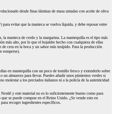
r evolucionado desde finas láminas de masa untadas con aceite de oliva
ara evitar que la manteca se vuelva líquida, y debe reposar entre
s, la manteca de cerdo y la margarina. La mantequilla es el tipo más
n más alto, por lo que el hojaldre hecho con cualquiera de ellas
n de cera en la boca y un sabor más insípido. Para la producción
in romperse).
las en mantequilla con un poco de tomillo fresco y extenderlo sobre
a o un almuerzo para llevar. Puedes añadir unos pimientos verdes si
 molestar a los preciados italianos ni a la policía de la autenticidad
Nestlé y este material no es lo suficientemente bueno como para
po que se puede comprar en el Reino Unido. ¿Se vende esto en
para recoger ingredientes específicos.