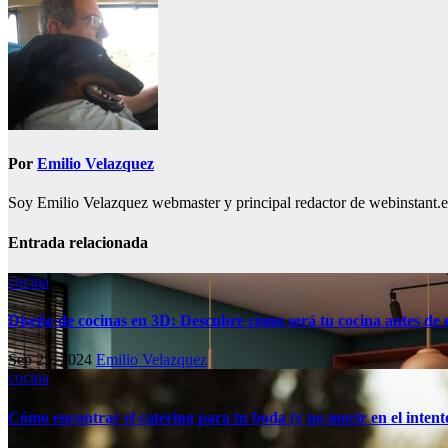
entradas
Por
Emilio Velazquez
Soy Emilio Velazquez webmaster y principal redactor de webinstant.es 
Entrada relacionada
cocina
Diseño de cocinas en 3D: Descubre cómo será tu cocina antes de
Sep 25, 2024
Emilio Velazquez
cocina
Cómo encontrar el catering para tu boda (y no morir en el intent