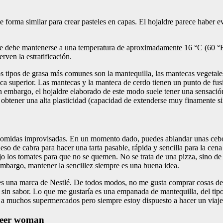
a de forma similar para crear pasteles en capas. El hojaldre parece habe
 debe mantenerse a una temperatura de aproximadamente 16 °C (60 °F) p
rven la estratificación.
os tipos de grasa más comunes son la mantequilla, las mantecas vegetale
a superior. Las mantecas y la manteca de cerdo tienen un punto de fusió
n embargo, el hojaldre elaborado de este modo suele tener una sensació
a obtener una alta plasticidad (capacidad de extenderse muy finamente s
a comidas improvisadas. En un momento dado, puedes ablandar unas cebol
eso de cabra para hacer una tarta pasable, rápida y sencilla para la cen
o los tomates para que no se quemen. No se trata de una pizza, sino de no
embargo, mantener la sencillez siempre es una buena idea.
s una marca de Nestlé. De todos modos, no me gusta comprar cosas de 
 sin sabor. Lo que me gustaría es una empanada de mantequilla, del ti
 a muchos supermercados pero siempre estoy dispuesto a hacer un viaje 
oneer woman