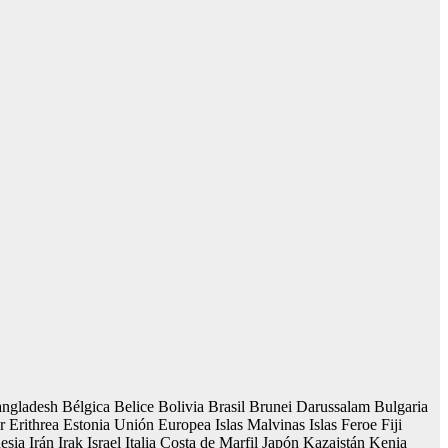
gladesh Bélgica Belice Bolivia Brasil Brunei Darussalam Bulgaria
threa Estonia Unión Europea Islas Malvinas Islas Feroe Fiji
Irán Irak Israel Italia Costa de Marfil Japón Kazajstán Kenia