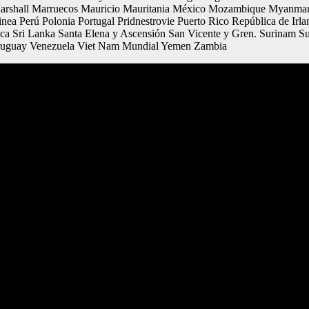
s Marshall Marruecos Mauricio Mauritania México Mozambique Myanmar
nea Perú Polonia Portugal Pridnestrovie Puerto Rico República de I
ica Sri Lanka Santa Elena y Ascensión San Vicente y Gren. Surinam S
Uruguay Venezuela Viet Nam Mundial Yemen Zambia