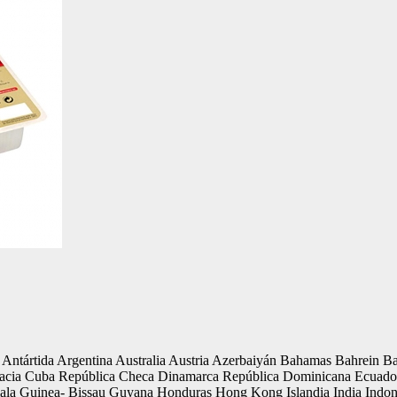
ntártida Argentina Australia Austria Azerbaiyán Bahamas Bahrein Ban
a Cuba República Checa Dinamarca República Dominicana Ecuador Eri
a Guinea- Bissau Guyana Honduras Hong Kong Islandia India Indonesia 