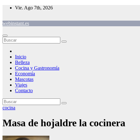
Saltar
Vie. Ago 7th, 2026
al
contenido
webinstant.es
Inicio
Belleza
Cocina y Gastronomía
Economía
Mascotas
Viajes
Contacto
cocina
Masa de hojaldre la cocinera