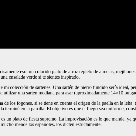
recisamente eso: un colorido plato de arroz repleto de almejas, mejillo
na ensalada verde si te sientes inspirado.
de mi colección de sartenes. Una sartén de hierro fundido sería ideal, p
de utilizar una sartén mediana para asar (aproximadamente 14×10 pulga
e los fogones, si se tiene en cuenta el origen de la paella en la leña, t
o la terminé en la parrilla. El objetivo es que el fuego sea uniforme, con
e es un plato de fiesta supremo. La improvisación es lo que manda, ya q
y mucho menos los españoles, los dicten estrictamente.