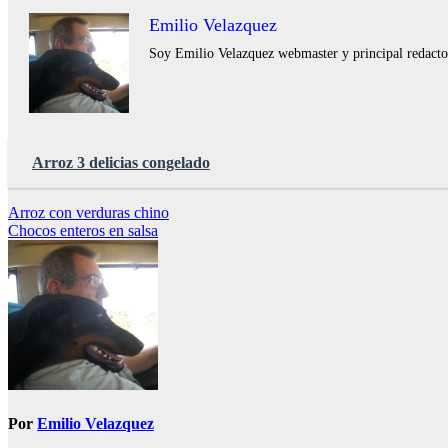
Emilio Velazquez
Soy Emilio Velazquez webmaster y principal redactor 
Arroz 3 delicias congelado
Navegación
Arroz con verduras chino
Chocos enteros en salsa
de
entradas
Por
Emilio Velazquez