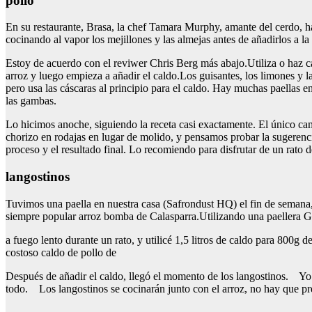
pollo
En su restaurante, Brasa, la chef Tamara Murphy, amante del cerdo, ha
cocinando al vapor los mejillones y las almejas antes de añadirlos a l
Estoy de acuerdo con el reviwer Chris Berg más abajo.Utiliza o haz c
arroz y luego empieza a añadir el caldo.Los guisantes, los limones y l
pero usa las cáscaras al principio para el caldo. Hay muchas paellas 
las gambas.
Lo hicimos anoche, siguiendo la receta casi exactamente. El único cam
chorizo en rodajas en lugar de molido, y pensamos probar la sugerenci
proceso y el resultado final. Lo recomiendo para disfrutar de un rato d
langostinos
Tuvimos una paella en nuestra casa (Safrondust HQ) el fin de semana,
siempre popular arroz bomba de Calasparra.Utilizando una paeller
a fuego lento durante un rato, y utilicé 1,5 litros de caldo para 800g d
costoso caldo de pollo de
Después de añadir el caldo, llegó el momento de los langostinos. Yo te
todo. Los langostinos se cocinarán junto con el arroz, no hay que pr