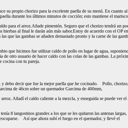
ce su propio chorizo para la excelente paella de su menú. En cuanto al
a paella durante los últimos minutos de cocción; esto mantiene el maris
aldo para el arroz.Añade pimentón. Seguro que el chorizo tendrá un poc
as hierbas al final le darán aún más sabor.Estoy de acuerdo con el OP e
en las que las gambas se añaden demasiado pronto y la carne de las gam
bio que hicimos fue utilizar caldo de pollo en lugar de agua, suponiendo
a de otro usuario de hacer caldo con las colas de las gambas. La próxi
e cocina con tu pareja.
 y debo decir que fue la mejor paella que he cocinado. Pollo, chorizo
a Garcima de 46cm sobre un quemador Garcima de 400mm,
e arroz. Añadí el caldo caliente a la mezcla, y enseguida se puede ver el 
nía 8 langostinos grandes a los que se les quitaron las antenas largas,
eocuparse. Así que ahora subí el fuego en el quemador, y llevé el