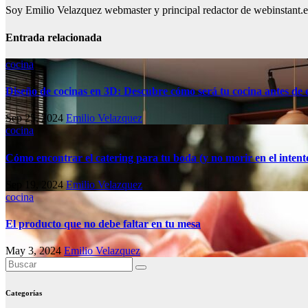
Soy Emilio Velazquez webmaster y principal redactor de webinstant.es 
Entrada relacionada
cocina
Diseño de cocinas en 3D: Descubre cómo será tu cocina antes de
Sep 25, 2024
Emilio Velazquez
cocina
Cómo encontrar el catering para tu boda (y no morir en el intent
Sep 19, 2024
Emilio Velazquez
cocina
El producto que no debe faltar en tu mesa
May 3, 2024
Emilio Velazquez
Categorías