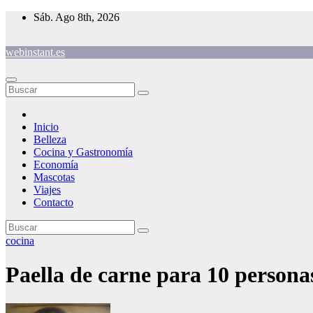
Saltar
Sáb. Ago 8th, 2026
al
contenido
webinstant.es
Inicio
Belleza
Cocina y Gastronomía
Economía
Mascotas
Viajes
Contacto
cocina
Paella de carne para 10 persona