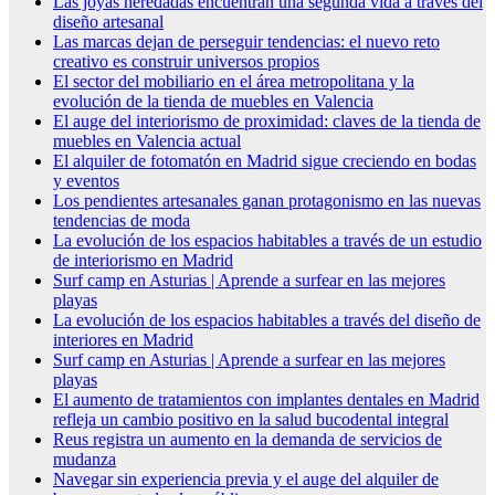
Las joyas heredadas encuentran una segunda vida a través del
diseño artesanal
Las marcas dejan de perseguir tendencias: el nuevo reto
creativo es construir universos propios
El sector del mobiliario en el área metropolitana y la
evolución de la tienda de muebles en Valencia
El auge del interiorismo de proximidad: claves de la tienda de
muebles en Valencia actual
El alquiler de fotomatón en Madrid sigue creciendo en bodas
y eventos
Los pendientes artesanales ganan protagonismo en las nuevas
tendencias de moda
La evolución de los espacios habitables a través de un estudio
de interiorismo en Madrid
Surf camp en Asturias | Aprende a surfear en las mejores
playas
La evolución de los espacios habitables a través del diseño de
interiores en Madrid
Surf camp en Asturias | Aprende a surfear en las mejores
playas
El aumento de tratamientos con implantes dentales en Madrid
refleja un cambio positivo en la salud bucodental integral
Reus registra un aumento en la demanda de servicios de
mudanza
Navegar sin experiencia previa y el auge del alquiler de