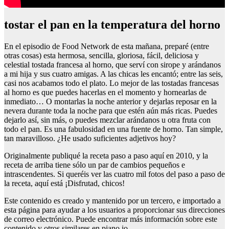
tostar el pan en la temperatura del horno
En el episodio de Food Network de esta mañana, preparé (entre
otras cosas) esta hermosa, sencilla, gloriosa, fácil, deliciosa y
celestial tostada francesa al horno, que serví con sirope y arándanos
a mi hija y sus cuatro amigas. A las chicas les encantó; entre las seis,
casi nos acabamos todo el plato. Lo mejor de las tostadas francesas
al horno es que puedes hacerlas en el momento y hornearlas de
inmediato… O montarlas la noche anterior y dejarlas reposar en la
nevera durante toda la noche para que estén aún más ricas. Puedes
dejarlo así, sin más, o puedes mezclar arándanos u otra fruta con
todo el pan. Es una fabulosidad en una fuente de horno. Tan simple,
tan maravilloso. ¿He usado suficientes adjetivos hoy?
Originalmente publiqué la receta paso a paso aquí en 2010, y la
receta de arriba tiene sólo un par de cambios pequeños e
intrascendentes. Si queréis ver las cuatro mil fotos del paso a paso de
la receta, aquí está ¡Disfrutad, chicos!
Este contenido es creado y mantenido por un tercero, e importado a
esta página para ayudar a los usuarios a proporcionar sus direcciones
de correo electrónico. Puede encontrar más información sobre este
contenido y otros similares en piano.io