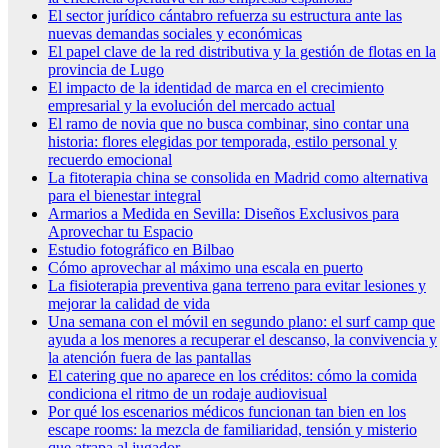
El sector jurídico cántabro refuerza su estructura ante las
nuevas demandas sociales y económicas
El papel clave de la red distributiva y la gestión de flotas en la
provincia de Lugo
El impacto de la identidad de marca en el crecimiento
empresarial y la evolución del mercado actual
El ramo de novia que no busca combinar, sino contar una
historia: flores elegidas por temporada, estilo personal y
recuerdo emocional
La fitoterapia china se consolida en Madrid como alternativa
para el bienestar integral
Armarios a Medida en Sevilla: Diseños Exclusivos para
Aprovechar tu Espacio
Estudio fotográfico en Bilbao
Cómo aprovechar al máximo una escala en puerto
La fisioterapia preventiva gana terreno para evitar lesiones y
mejorar la calidad de vida
Una semana con el móvil en segundo plano: el surf camp que
ayuda a los menores a recuperar el descanso, la convivencia y
la atención fuera de las pantallas
El catering que no aparece en los créditos: cómo la comida
condiciona el ritmo de un rodaje audiovisual
Por qué los escenarios médicos funcionan tan bien en los
escape rooms: la mezcla de familiaridad, tensión y misterio
que atrapa al jugador