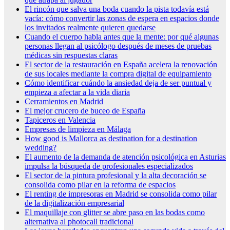
El rincón que salva una boda cuando la pista todavía está
vacía: cómo convertir las zonas de espera en espacios donde
los invitados realmente quieren quedarse
Cuando el cuerpo habla antes que la mente: por qué algunas
personas llegan al psicólogo después de meses de pruebas
médicas sin respuestas claras
El sector de la restauración en España acelera la renovación
de sus locales mediante la compra digital de equipamiento
Cómo identificar cuándo la ansiedad deja de ser puntual y
empieza a afectar a la vida diaria
Cerramientos en Madrid
El mejor crucero de buceo de España
Tapiceros en Valencia
Empresas de limpieza en Málaga
How good is Mallorca as destination for a destination
wedding?
El aumento de la demanda de atención psicológica en Asturias
impulsa la búsqueda de profesionales especializados
El sector de la pintura profesional y la alta decoración se
consolida como pilar en la reforma de espacios
El renting de impresoras en Madrid se consolida como pilar
de la digitalización empresarial
El maquillaje con glitter se abre paso en las bodas como
alternativa al photocall tradicional