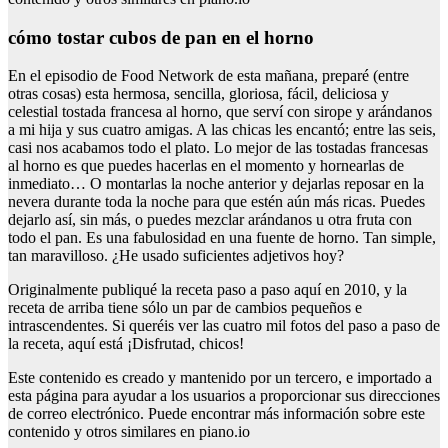
cómo tostar cubos de pan en el horno
En el episodio de Food Network de esta mañana, preparé (entre
otras cosas) esta hermosa, sencilla, gloriosa, fácil, deliciosa y
celestial tostada francesa al horno, que serví con sirope y arándanos
a mi hija y sus cuatro amigas. A las chicas les encantó; entre las seis,
casi nos acabamos todo el plato. Lo mejor de las tostadas francesas
al horno es que puedes hacerlas en el momento y hornearlas de
inmediato… O montarlas la noche anterior y dejarlas reposar en la
nevera durante toda la noche para que estén aún más ricas. Puedes
dejarlo así, sin más, o puedes mezclar arándanos u otra fruta con
todo el pan. Es una fabulosidad en una fuente de horno. Tan simple,
tan maravilloso. ¿He usado suficientes adjetivos hoy?
Originalmente publiqué la receta paso a paso aquí en 2010, y la
receta de arriba tiene sólo un par de cambios pequeños e
intrascendentes. Si queréis ver las cuatro mil fotos del paso a paso de
la receta, aquí está ¡Disfrutad, chicos!
Este contenido es creado y mantenido por un tercero, e importado a
esta página para ayudar a los usuarios a proporcionar sus direcciones
de correo electrónico. Puede encontrar más información sobre este
contenido y otros similares en piano.io