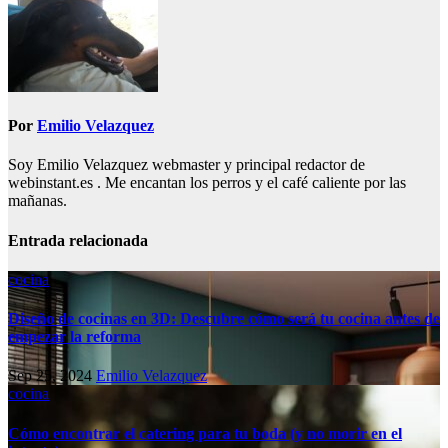
Por
Emilio Velazquez
Soy Emilio Velazquez webmaster y principal redactor de
webinstant.es . Me encantan los perros y el café caliente por las
mañanas.
Entrada relacionada
cocina
Diseño de cocinas en 3D: Descubre cómo será tu cocina antes de
empezar la reforma
Sep 25, 2024
Emilio Velazquez
cocina
Cómo encontrar el catering para tu boda (y no morir en el