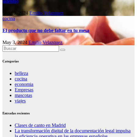
intento)
Sep 19, 2024
Emilio Velazquez
cocina
El producto que no debe faltar en tu mesa
May 3, 2024
Emilio Velazquez
Categorías
belleza
cocina
economia
Empresas
mascotas
viajes
Entradas recientes
Clases de canto en Madrid
La transformación digital de la documentación legal impulsa
la eficiencia operativa en las empresas españolas