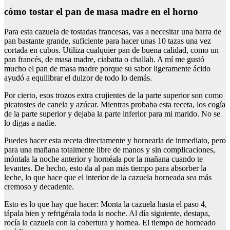
cómo tostar el pan de masa madre en el horno
Para esta cazuela de tostadas francesas, vas a necesitar una barra de
pan bastante grande, suficiente para hacer unas 10 tazas una vez
cortada en cubos. Utiliza cualquier pan de buena calidad, como un
pan francés, de masa madre, ciabatta o challah. A mí me gustó
mucho el pan de masa madre porque su sabor ligeramente ácido
ayudó a equilibrar el dulzor de todo lo demás.
Por cierto, esos trozos extra crujientes de la parte superior son como
picatostes de canela y azúcar. Mientras probaba esta receta, los cogía
de la parte superior y dejaba la parte inferior para mi marido. No se
lo digas a nadie.
Puedes hacer esta receta directamente y hornearla de inmediato, pero
para una mañana totalmente libre de manos y sin complicaciones,
móntala la noche anterior y hornéala por la mañana cuando te
levantes. De hecho, esto da al pan más tiempo para absorber la
leche, lo que hace que el interior de la cazuela horneada sea más
cremoso y decadente.
Esto es lo que hay que hacer: Monta la cazuela hasta el paso 4,
tápala bien y refrigérala toda la noche. Al día siguiente, destapa,
rocía la cazuela con la cobertura y hornea. El tiempo de horneado