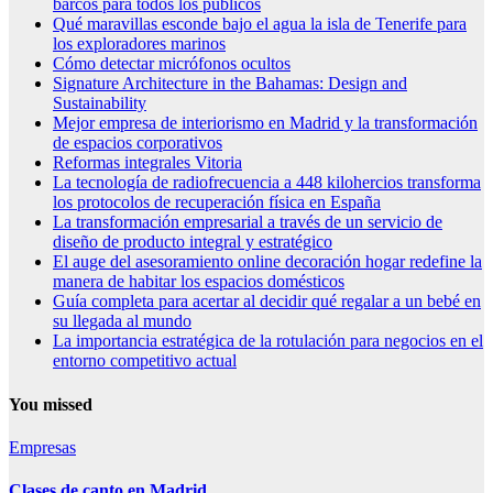
barcos para todos los públicos
Qué maravillas esconde bajo el agua la isla de Tenerife para
los exploradores marinos
Cómo detectar micrófonos ocultos
Signature Architecture in the Bahamas: Design and
Sustainability
Mejor empresa de interiorismo en Madrid y la transformación
de espacios corporativos
Reformas integrales Vitoria
La tecnología de radiofrecuencia a 448 kilohercios transforma
los protocolos de recuperación física en España
La transformación empresarial a través de un servicio de
diseño de producto integral y estratégico
El auge del asesoramiento online decoración hogar redefine la
manera de habitar los espacios domésticos
Guía completa para acertar al decidir qué regalar a un bebé en
su llegada al mundo
La importancia estratégica de la rotulación para negocios en el
entorno competitivo actual
You missed
Empresas
Clases de canto en Madrid