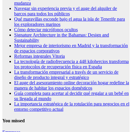
mudanza
Navegar sin experiencia previa y el auge del alquiler de
barcos para todos los públicos
Qué maravillas esconde bajo el agua la isla de Tenerife para
los exploradores marinos
Cómo detectar micrófonos ocultos
Signature Architecture in the Bahamas: Design and
Sustainability
Mejor empresa de interiorismo en Madrid y la transformación
de espacios corporativos
Reformas integrales Vitoria
La tecnología de radiofrecuencia a 448 kilohercios transforma
los protocolos de recuperación física en España
La transformación empresarial a través de un servicio de
diseño de producto integral y estratégico
El auge del asesoramiento online decoración hogar redefine la
manera de habitar los espacios domésticos
Guía completa para acertar al decidir qué regalar a un bebé en
su llegada al mundo
La importancia estratégica de la rotulación para negocios en el
entorno competitivo actual
You missed