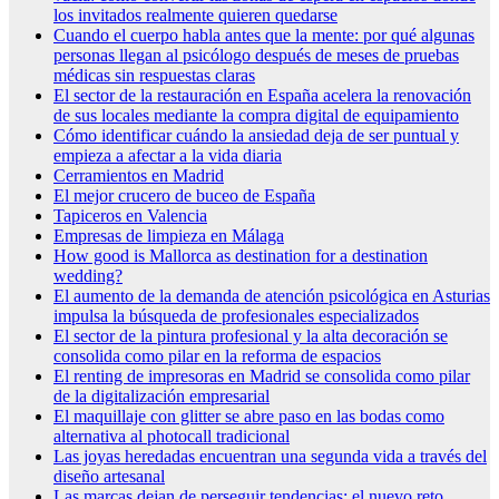
los invitados realmente quieren quedarse
Cuando el cuerpo habla antes que la mente: por qué algunas
personas llegan al psicólogo después de meses de pruebas
médicas sin respuestas claras
El sector de la restauración en España acelera la renovación
de sus locales mediante la compra digital de equipamiento
Cómo identificar cuándo la ansiedad deja de ser puntual y
empieza a afectar a la vida diaria
Cerramientos en Madrid
El mejor crucero de buceo de España
Tapiceros en Valencia
Empresas de limpieza en Málaga
How good is Mallorca as destination for a destination
wedding?
El aumento de la demanda de atención psicológica en Asturias
impulsa la búsqueda de profesionales especializados
El sector de la pintura profesional y la alta decoración se
consolida como pilar en la reforma de espacios
El renting de impresoras en Madrid se consolida como pilar
de la digitalización empresarial
El maquillaje con glitter se abre paso en las bodas como
alternativa al photocall tradicional
Las joyas heredadas encuentran una segunda vida a través del
diseño artesanal
Las marcas dejan de perseguir tendencias: el nuevo reto