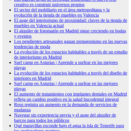
creativo es construir universos propios
El sector del mobiliario en el área metropolitana y la
evolución de la tienda de muebles en Valencia
El auge del interiorismo de proximidad: claves de la tienda de
muebles en Valencia actual
El alquiler de fotomatón en Madrid sigue creciendo en bodas
y eventos
Los pendientes artesanales ganan protagonismo en las nuevas
tendencias de moda
La evolución de los espacios habitables a través de un estudio
de interiorismo en Madrid
Surf camp en Asturias | Aprende a surfear en las mejores
playas
La evolución de los espacios habitables a través del diseño de
interiores en Madrid
Surf camp en Asturias | Aprende a surfear en las mejores
playas
El aumento de tratamientos con implantes dentales en Madrid
refleja un cambio positivo en la salud bucodental integral
Reus registra un aumento en la demanda de servicios de
mudanza
Navegar sin experiencia previa y el auge del alquiler de
barcos para todos los públicos
Qué maravillas esconde bajo el agua la isla de Tenerife para
los exploradores marinos