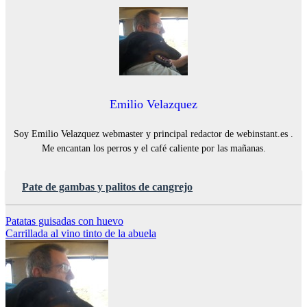
Emilio Velazquez
Soy Emilio Velazquez webmaster y principal redactor de webinstant.es .
Me encantan los perros y el café caliente por las mañanas.
Pate de gambas y palitos de cangrejo
Navegación
Patatas guisadas con huevo
Carrillada al vino tinto de la abuela
de
entradas