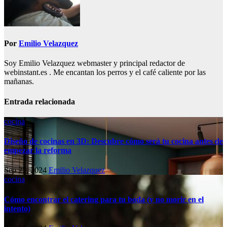
Por
Emilio Velazquez
Soy Emilio Velazquez webmaster y principal redactor de
webinstant.es . Me encantan los perros y el café caliente por las
mañanas.
Entrada relacionada
cocina
Diseño de cocinas en 3D: Descubre cómo será tu cocina antes de
empezar la reforma
Sep 25, 2024
Emilio Velazquez
cocina
Cómo encontrar el catering para tu boda (y no morir en el
intento)