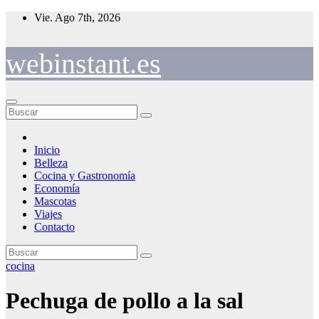
Saltar
Vie. Ago 7th, 2026
al
contenido
webinstant.es
Inicio
Belleza
Cocina y Gastronomía
Economía
Mascotas
Viajes
Contacto
cocina
Pechuga de pollo a la sal