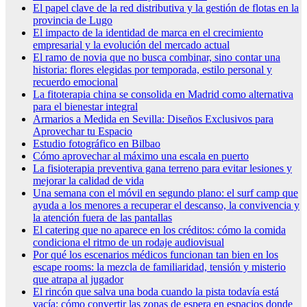
El papel clave de la red distributiva y la gestión de flotas en la
provincia de Lugo
El impacto de la identidad de marca en el crecimiento
empresarial y la evolución del mercado actual
El ramo de novia que no busca combinar, sino contar una
historia: flores elegidas por temporada, estilo personal y
recuerdo emocional
La fitoterapia china se consolida en Madrid como alternativa
para el bienestar integral
Armarios a Medida en Sevilla: Diseños Exclusivos para
Aprovechar tu Espacio
Estudio fotográfico en Bilbao
Cómo aprovechar al máximo una escala en puerto
La fisioterapia preventiva gana terreno para evitar lesiones y
mejorar la calidad de vida
Una semana con el móvil en segundo plano: el surf camp que
ayuda a los menores a recuperar el descanso, la convivencia y
la atención fuera de las pantallas
El catering que no aparece en los créditos: cómo la comida
condiciona el ritmo de un rodaje audiovisual
Por qué los escenarios médicos funcionan tan bien en los
escape rooms: la mezcla de familiaridad, tensión y misterio
que atrapa al jugador
El rincón que salva una boda cuando la pista todavía está
vacía: cómo convertir las zonas de espera en espacios donde