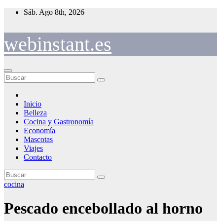
Saltar
Sáb. Ago 8th, 2026
al
contenido
webinstant.es
Inicio
Belleza
Cocina y Gastronomía
Economía
Mascotas
Viajes
Contacto
cocina
Pescado encebollado al horno