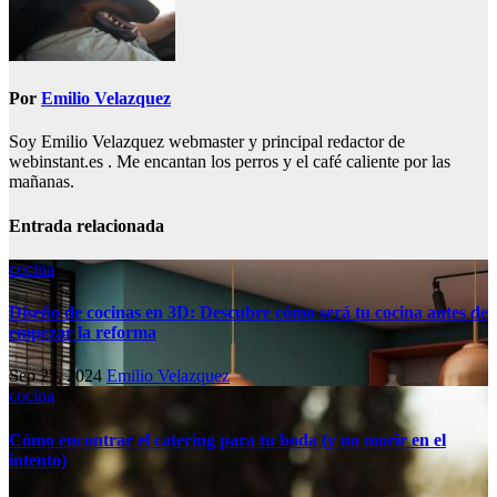
Por
Emilio Velazquez
Soy Emilio Velazquez webmaster y principal redactor de
webinstant.es . Me encantan los perros y el café caliente por las
mañanas.
Entrada relacionada
cocina
Diseño de cocinas en 3D: Descubre cómo será tu cocina antes de
empezar la reforma
Sep 25, 2024
Emilio Velazquez
cocina
Cómo encontrar el catering para tu boda (y no morir en el
intento)