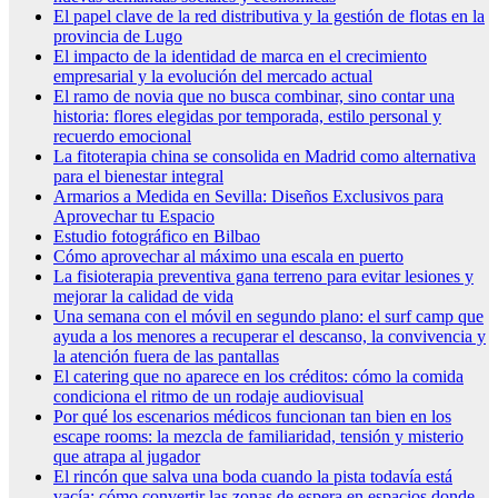
El papel clave de la red distributiva y la gestión de flotas en la
provincia de Lugo
El impacto de la identidad de marca en el crecimiento
empresarial y la evolución del mercado actual
El ramo de novia que no busca combinar, sino contar una
historia: flores elegidas por temporada, estilo personal y
recuerdo emocional
La fitoterapia china se consolida en Madrid como alternativa
para el bienestar integral
Armarios a Medida en Sevilla: Diseños Exclusivos para
Aprovechar tu Espacio
Estudio fotográfico en Bilbao
Cómo aprovechar al máximo una escala en puerto
La fisioterapia preventiva gana terreno para evitar lesiones y
mejorar la calidad de vida
Una semana con el móvil en segundo plano: el surf camp que
ayuda a los menores a recuperar el descanso, la convivencia y
la atención fuera de las pantallas
El catering que no aparece en los créditos: cómo la comida
condiciona el ritmo de un rodaje audiovisual
Por qué los escenarios médicos funcionan tan bien en los
escape rooms: la mezcla de familiaridad, tensión y misterio
que atrapa al jugador
El rincón que salva una boda cuando la pista todavía está
vacía: cómo convertir las zonas de espera en espacios donde