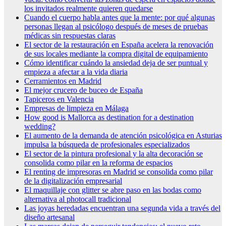
los invitados realmente quieren quedarse
Cuando el cuerpo habla antes que la mente: por qué algunas
personas llegan al psicólogo después de meses de pruebas
médicas sin respuestas claras
El sector de la restauración en España acelera la renovación
de sus locales mediante la compra digital de equipamiento
Cómo identificar cuándo la ansiedad deja de ser puntual y
empieza a afectar a la vida diaria
Cerramientos en Madrid
El mejor crucero de buceo de España
Tapiceros en Valencia
Empresas de limpieza en Málaga
How good is Mallorca as destination for a destination
wedding?
El aumento de la demanda de atención psicológica en Asturias
impulsa la búsqueda de profesionales especializados
El sector de la pintura profesional y la alta decoración se
consolida como pilar en la reforma de espacios
El renting de impresoras en Madrid se consolida como pilar
de la digitalización empresarial
El maquillaje con glitter se abre paso en las bodas como
alternativa al photocall tradicional
Las joyas heredadas encuentran una segunda vida a través del
diseño artesanal