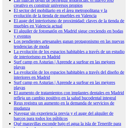
Las marcas dejan de perseguir tendencias: el nuevo reto
creativo es construir universos propios
El sector del mobiliario en el área metropolitana y la
evolución de la tienda de muebles en Valencia
El auge del interiorismo de proximidad: claves de la tienda de
muebles en Valencia actual
El alquiler de fotomatón en Madrid sigue creciendo en bodas
y eventos
Los pendientes artesanales ganan protagonismo en las nuevas
tendencias de moda
La evolución de los espacios habitables a través de un estudio
de interiorismo en Madrid
Surf camp en Asturias | Aprende a surfear en las mejores
playas
La evolución de los espacios habitables a través del diseño de
interiores en Madrid
Surf camp en Asturias | Aprende a surfear en las mejores
playas
El aumento de tratamientos con implantes dentales en Madrid
refleja un cambio positivo en la salud bucodental integral
Reus registra un aumento en la demanda de servicios de
mudanza
Navegar sin experiencia previa y el auge del alquiler de
barcos para todos los públicos
Qué maravillas esconde bajo el agua la isla de Tenerife para