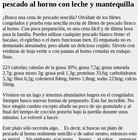
pescado al horno con leche y mantequilla
¿Busca una cena de pescado sencilla? Olvídate de los filetes
congelados y prueba esta sencilla receta de filetes de pescado fresco
al horno. Con poca preparación, es una cena fácil y de última hora
para la familia. Puedes utilizar cualquier pescado blanco firme: el
bacalao, el eglefino o el mero funcionan bien. El empanado no es
demasiado abrumador, pero añade un delicioso crujido. Sírvelo con
verduras de hoja verde o con patatas al horno cortadas en rodajas
finas.
223 calorías; calorías de la grasa 30%; grasa 7,5g; grasa saturada
2,7g; grasa mono 2g; grasa poli 1,3g; proteínas 33,6g; carbohidratos
5,3g; fibra 0,2g; colesterol 84mg; hierro 1,8mg; sodio 223mg; calcio
56mg.
Vivimos en un lago y tenemos abundantes bagres en el congelador.
Siempre busco nuevas formas de prepararlo. Esta fue increíble. No
hice ningún cambio excepto añadir un poco de ajo granulado y al
final del tiempo de cocción ponerlo bajo la parrilla durante unos
minutos. Lo volveré a hacer.
Este plato sólo necesita algo. Es decir, si buscas un plato de
pescado al horno realmente sencillo y de sabor neutro, entonces esto
es genial. Sin embargo, si te gusta… bueno… el sabor… entonces