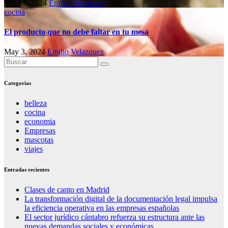
Sep 19, 2024
Emilio Velazquez
cocina
El producto que no debe faltar en tu mesa
May 3, 2024
Emilio Velazquez
Categorías
belleza
cocina
economia
Empresas
mascotas
viajes
Entradas recientes
Clases de canto en Madrid
La transformación digital de la documentación legal impulsa
la eficiencia operativa en las empresas españolas
El sector jurídico cántabro refuerza su estructura ante las
nuevas demandas sociales y económicas