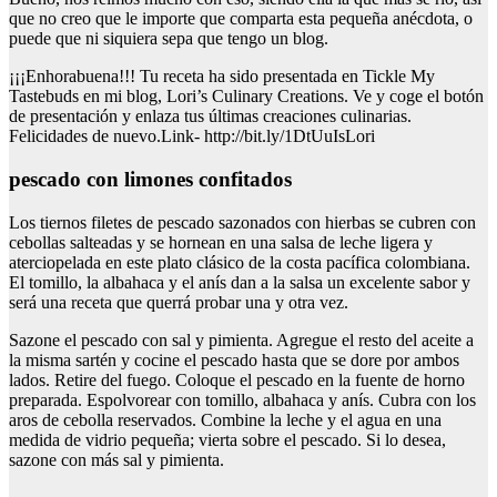
que no creo que le importe que comparta esta pequeña anécdota, o
puede que ni siquiera sepa que tengo un blog.
¡¡¡Enhorabuena!!! Tu receta ha sido presentada en Tickle My
Tastebuds en mi blog, Lori’s Culinary Creations. Ve y coge el botón
de presentación y enlaza tus últimas creaciones culinarias.
Felicidades de nuevo.Link- http://bit.ly/1DtUuIsLori
pescado con limones confitados
Los tiernos filetes de pescado sazonados con hierbas se cubren con
cebollas salteadas y se hornean en una salsa de leche ligera y
aterciopelada en este plato clásico de la costa pacífica colombiana.
El tomillo, la albahaca y el anís dan a la salsa un excelente sabor y
será una receta que querrá probar una y otra vez.
Sazone el pescado con sal y pimienta. Agregue el resto del aceite a
la misma sartén y cocine el pescado hasta que se dore por ambos
lados. Retire del fuego. Coloque el pescado en la fuente de horno
preparada. Espolvorear con tomillo, albahaca y anís. Cubra con los
aros de cebolla reservados. Combine la leche y el agua en una
medida de vidrio pequeña; vierta sobre el pescado. Si lo desea,
sazone con más sal y pimienta.