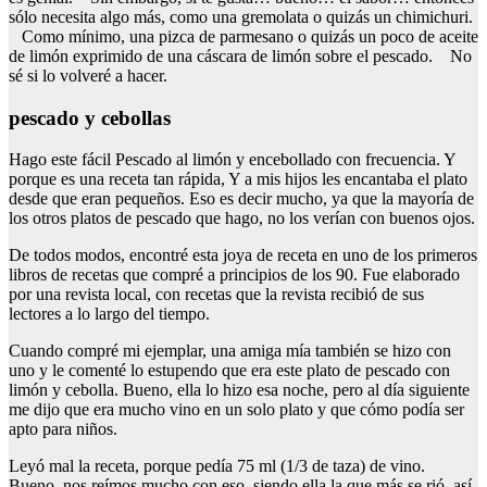
sólo necesita algo más, como una gremolata o quizás un chimichuri.
Como mínimo, una pizca de parmesano o quizás un poco de aceite
de limón exprimido de una cáscara de limón sobre el pescado. No
sé si lo volveré a hacer.
pescado y cebollas
Hago este fácil Pescado al limón y encebollado con frecuencia. Y
porque es una receta tan rápida, Y a mis hijos les encantaba el plato
desde que eran pequeños. Eso es decir mucho, ya que la mayoría de
los otros platos de pescado que hago, no los verían con buenos ojos.
De todos modos, encontré esta joya de receta en uno de los primeros
libros de recetas que compré a principios de los 90. Fue elaborado
por una revista local, con recetas que la revista recibió de sus
lectores a lo largo del tiempo.
Cuando compré mi ejemplar, una amiga mía también se hizo con
uno y le comenté lo estupendo que era este plato de pescado con
limón y cebolla. Bueno, ella lo hizo esa noche, pero al día siguiente
me dijo que era mucho vino en un solo plato y que cómo podía ser
apto para niños.
Leyó mal la receta, porque pedía 75 ml (1/3 de taza) de vino.
Bueno, nos reímos mucho con eso, siendo ella la que más se rió, así