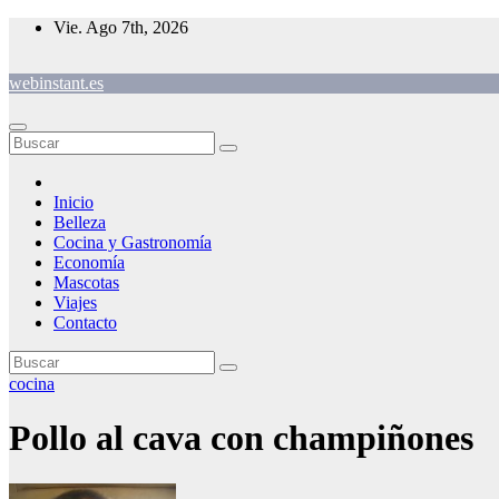
Saltar
Vie. Ago 7th, 2026
al
contenido
webinstant.es
Inicio
Belleza
Cocina y Gastronomía
Economía
Mascotas
Viajes
Contacto
cocina
Pollo al cava con champiñones