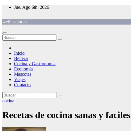
Saltar
Jue. Ago 6th, 2026
al
contenido
webinstant.es
Inicio
Belleza
Cocina y Gastronomía
Economía
Mascotas
Viajes
Contacto
cocina
Recetas de cocina sanas y faciles