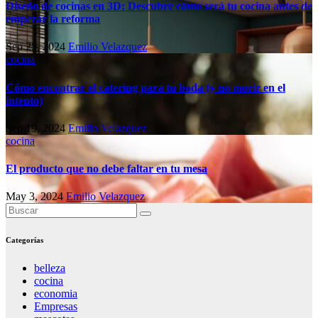
Diseño de cocinas en 3D: Descubre cómo será tu cocina antes de
empezar la reforma
Sep 25, 2024
Emilio Velazquez
cocina
Cómo encontrar el catering para tu boda (y no morir en el
intento)
Sep 19, 2024
Emilio Velazquez
cocina
El producto que no debe faltar en tu mesa
May 3, 2024
Emilio Velazquez
Categorías
belleza
cocina
economia
Empresas