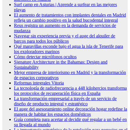
Surf camp en Asturias | Aprende a surfear en las mejores
playas
El aumento de tratamientos con implantes dentales en Madrid
refleja un cambio positivo en la salud bucodental integral
Reus registra un aumento en la demanda de servicios de
mudanza
Navegar sin experiencia previa y el auge del alquiler de
barcos para todos los públicos
Qué maravillas esconde bajo el agua la isla de Tenerife para
los exploradores marinos
Cómo detectar micrófonos ocultos
Signature Architecture in the Bahamas: Design and
Sustainability
Mejor empresa de interiorismo en Madrid y la transformación
de espacios corporativos
Reformas integrales Vitoria
La tecnología de radiofrecuencia a 448 kilohercios transforma
los protocolos de recuperación física en España
La transformación empresarial a través de un servicio de
diseño de producto integral y estratégico
El auge del asesoramiento online decoración hogar redefine la
manera de habitar los espacios domésticos
Guía completa para acertar al decidir qué regalar a un bebé en
su llegada al mundo
La importancia estratégica de la rotulación para negocios en el