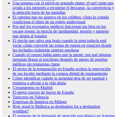
Una semana con el móvil en segundo plano: el surf camp que
ayuda a los menores a recuperar el descanso, la convivencia y
la atención fuera de las pantallas
El catering que no aparece en los créditos: cómo la comida
condiciona el ritmo de un rodaje audiovisual
Por qué los escenarios médicos funcionan tan bien en los
escape rooms: la mezcla de familiaridad, tensión y misterio
que atrapa al jugador
El rincón que salva una boda cuando la pista todavía está
vacía: cómo convertir las zonas de espera en espacios donde
los invitados realmente quieren quedarse
Cuando el cuerpo habla antes que la mente: por qué algunas
personas llegan al psicólogo después de meses de pruebas
médicas sin respuestas claras
El sector de la restauración en España acelera la renovación
de sus locales mediante la compra digital de equipamiento
Cómo identificar cuándo la ansiedad deja de ser puntual y
empieza a afectar a la vida diaria
Cerramientos en Madrid
El mejor crucero de buceo de España
Tapiceros en Valencia
Empresas de limpieza en Málaga
How good is Mallorca as destination for a destination
wedding?
El aumento de la demanda de atención psicológica en Asturias