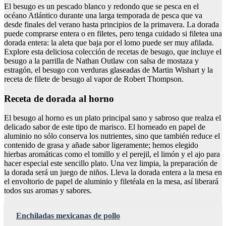
El besugo es un pescado blanco y redondo que se pesca en el
océano Atlántico durante una larga temporada de pesca que va
desde finales del verano hasta principios de la primavera. La dorada
puede comprarse entera o en filetes, pero tenga cuidado si filetea una
dorada entera: la aleta que baja por el lomo puede ser muy afilada.
Explore esta deliciosa colección de recetas de besugo, que incluye el
besugo a la parrilla de Nathan Outlaw con salsa de mostaza y
estragón, el besugo con verduras glaseadas de Martin Wishart y la
receta de filete de besugo al vapor de Robert Thompson.
Receta de dorada al horno
El besugo al horno es un plato principal sano y sabroso que realza el
delicado sabor de este tipo de marisco. El horneado en papel de
aluminio no sólo conserva los nutrientes, sino que también reduce el
contenido de grasa y añade sabor ligeramente; hemos elegido
hierbas aromáticas como el tomillo y el perejil, el limón y el ajo para
hacer especial este sencillo plato. Una vez limpia, la preparación de
la dorada será un juego de niños. Lleva la dorada entera a la mesa en
el envoltorio de papel de aluminio y filetéala en la mesa, así liberará
todos sus aromas y sabores.
Enchiladas mexicanas de pollo