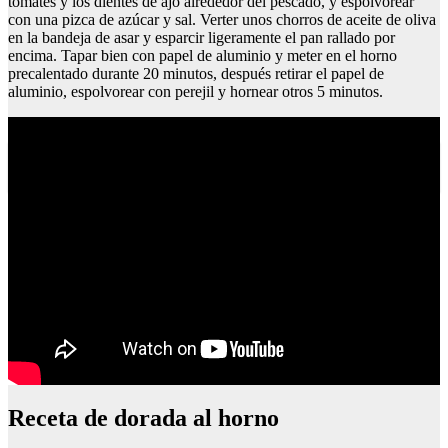
tomates y los dientes de ajo alrededor del pescado, y espolvorear
con una pizca de azúcar y sal. Verter unos chorros de aceite de oliva
en la bandeja de asar y esparcir ligeramente el pan rallado por
encima. Tapar bien con papel de aluminio y meter en el horno
precalentado durante 20 minutos, después retirar el papel de
aluminio, espolvorear con perejil y hornear otros 5 minutos.
Queso de cabra mercadona ingredientes
Receta de dorada al horno