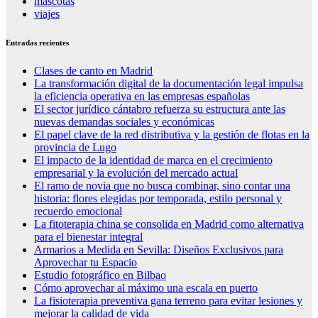
mascotas
viajes
Entradas recientes
Clases de canto en Madrid
La transformación digital de la documentación legal impulsa
la eficiencia operativa en las empresas españolas
El sector jurídico cántabro refuerza su estructura ante las
nuevas demandas sociales y económicas
El papel clave de la red distributiva y la gestión de flotas en la
provincia de Lugo
El impacto de la identidad de marca en el crecimiento
empresarial y la evolución del mercado actual
El ramo de novia que no busca combinar, sino contar una
historia: flores elegidas por temporada, estilo personal y
recuerdo emocional
La fitoterapia china se consolida en Madrid como alternativa
para el bienestar integral
Armarios a Medida en Sevilla: Diseños Exclusivos para
Aprovechar tu Espacio
Estudio fotográfico en Bilbao
Cómo aprovechar al máximo una escala en puerto
La fisioterapia preventiva gana terreno para evitar lesiones y
mejorar la calidad de vida