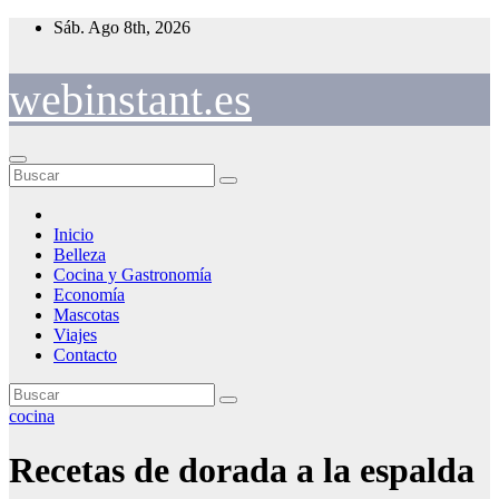
Saltar
Sáb. Ago 8th, 2026
al
contenido
webinstant.es
Inicio
Belleza
Cocina y Gastronomía
Economía
Mascotas
Viajes
Contacto
cocina
Recetas de dorada a la espalda